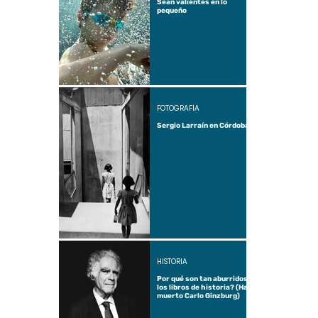
Sean valientes en lo
pequeño
FOTOGRAFÍA
Sergio Larraín en Córdoba
HISTORIA
Por qué son tan aburridos
los libros de historia? (Ha
muerto Carlo Ginzburg)