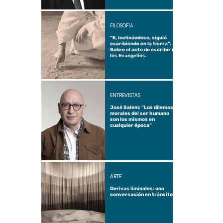
FILOSOFÍA
“E, inclinándose, siguió
escribiendo en la tierra”.
Sobre el acto de escribir en
los Evangelios.
ENTREVISTAS
José Salem: “Los dilemas
morales del ser humano
son los mismos en
cualquier época”
ARTE
Derivas liminales: una
conversación en tránsito