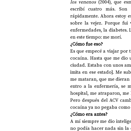
los venenos 
(2004), que es
escribí cuatro más. Son 
rápidamente. Ahora estoy es
sobre la vejez. Porque fui
enfermedades, la diabetes. 
en este tiempo: me morí.
¿Cómo fue eso?
Es que empecé a viajar por 
cocaína. Hasta que me dio u
ciudad. Estaba con unos amig
imita en ese estado]. Me sub
me mataran, que me dieran u
entro a la enfermería, se m
hospital, me atraparon, me h
Pero después del ACV cambi
cocaína ya no pegaba como 
¿Cómo era antes?
A mí siempre me dio intelige
no podía hacer nada sin la 