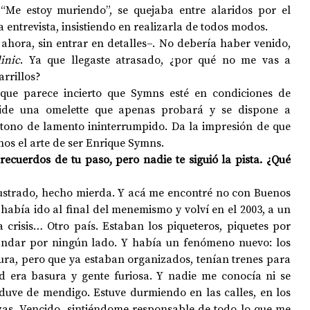
“Me estoy muriendo”, se quejaba entre alaridos por el 
ta entrevista, insistiendo en realizarla de todos modos.
hora, sin entrar en detalles–. No debería haber venido, 
linic
. Ya que llegaste atrasado, ¿por qué no me vas a 
arrillos?
ue parece incierto que Symns esté en condiciones de 
 Pide una omelette que apenas probará y se dispone a 
tono de lamento ininterrumpido. Da la impresión de que 
os el arte de ser Enrique Symns.
cuerdos de tu paso, pero nadie te siguió la pista. ¿Qué 
ustrado, hecho mierda. Y acá me encontré no con Buenos 
había ido al final del menemismo y volví en el 2003, a un 
a crisis… Otro país. Estaban los piqueteros, piquetes por 
andar por ningún lado. Y había un fenómeno nuevo: los 
ura, pero que ya estaban organizados, tenían trenes para 
d era basura y gente furiosa. Y nadie me conocía ni se 
uve de mendigo. Estuve durmiendo en las calles, en los 
zas. Vencido, sintiéndome responsable de todo lo que me 