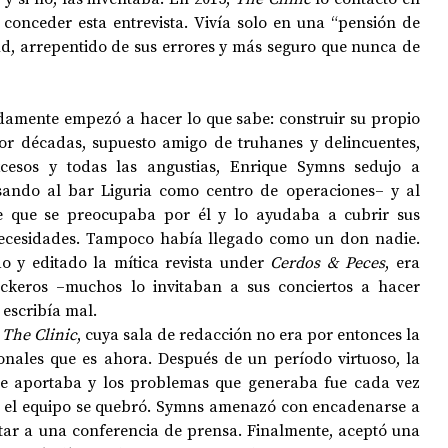
 conceder esta entrevista. Vivía solo en una “pensión de 
ud, arrepentido de sus errores y más seguro que nunca de 
idamente empezó a hacer lo que sabe: construir su propio 
or décadas, supuesto amigo de truhanes y delincuentes, 
xcesos y todas las angustias, Enrique Symns sedujo a 
usando al bar Liguria como centro de operaciones– y al 
e que se preocupaba por él y lo ayudaba a cubrir sus 
necesidades. Tampoco había llegado como un don nadie. 
 y editado la mítica revista under 
Cerdos & Peces
, era 
ckeros –muchos lo invitaban a sus conciertos a hacer 
 escribía mal.
 
The Clinic
, cuya sala de redacción no era por entonces la 
onales que es ahora. Después de un período virtuoso, la 
que aportaba y los problemas que generaba fue cada vez 
n el equipo se quebró. Symns amenazó con encadenarse a 
citar a una conferencia de prensa. Finalmente, aceptó una 