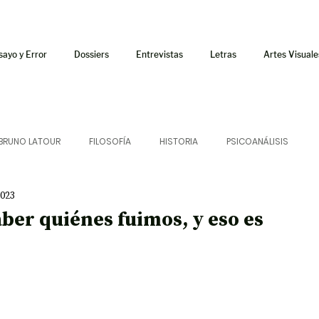
sayo y Error
Dossiers
Entrevistas
Letras
Artes Visuale
BRUNO LATOUR
FILOSOFÍA
HISTORIA
PSICOANÁLISIS
2023
ÍA
LETRAS
CRÍTICA
CRÓNICA
SONIDOS
ber quiénes fuimos, y eso es
 CURSOS
AUDIOTEXTO
HÍBRIDOS
CINE
FICCIONES
AFUERISMOS
POESÍA
ENSAYO