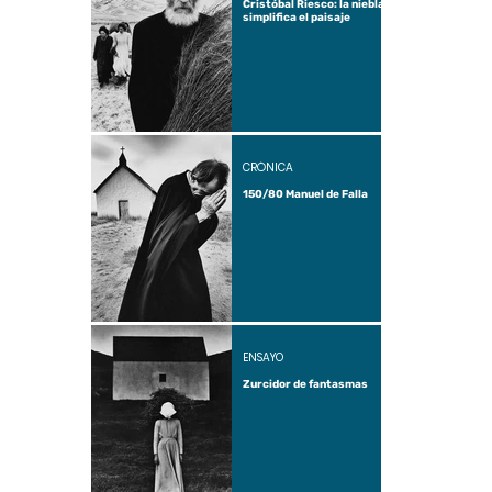
Cristóbal Riesco: la niebla
simplifica el paisaje
CRÓNICA
150/80 Manuel de Falla
ENSAYO
Zurcidor de fantasmas