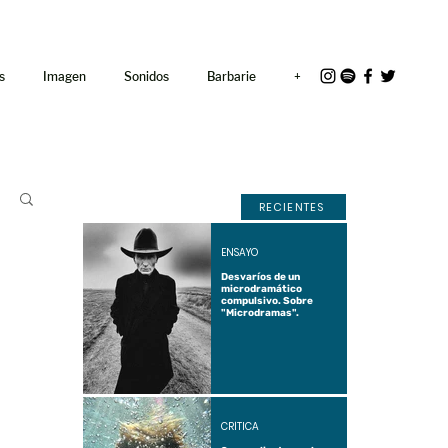
<link rel="icon"
href="/path/to/favicon.ico">
s
Imagen
Sonidos
Barbarie
+
RECIENTES
ENSAYO
Desvaríos de un
microdramático
compulsivo. Sobre
"Microdramas".
CRÍTICA