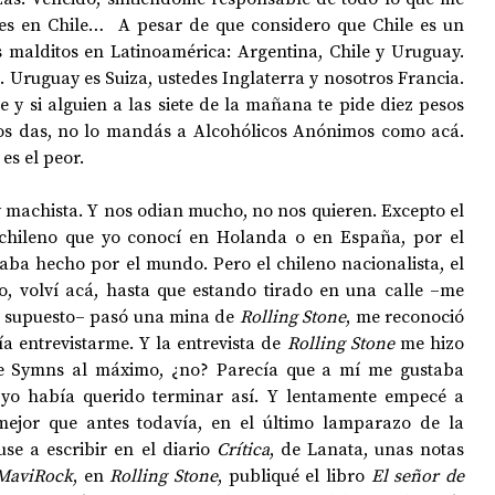
es en Chile…  A pesar de que considero que Chile es un 
s malditos en Latinoamérica: Argentina, Chile y Uruguay. 
 Uruguay es Suiza, ustedes Inglaterra y nosotros Francia. 
e y si alguien a las siete de la mañana te pide diez pesos 
los das, no lo mandás a Alcohólicos Anónimos como acá. 
 es el peor.
machista. Y nos odian mucho, no nos quieren. Excepto el 
 chileno que yo conocí en Holanda o en España, por el 
staba hecho por el mundo. Pero el chileno nacionalista, el 
 volví acá, hasta que estando tirado en una calle –me 
r supuesto– pasó una mina de 
Rolling Stone
, me reconoció 
ía entrevistarme. Y la entrevista de 
Rolling Stone
 me hizo 
e Symns al máximo, ¿no? Parecía que a mí me gustaba 
e yo había querido terminar así. Y lentamente empecé a 
mejor que antes todavía, en el último lamparazo de la 
e a escribir en el diario 
Crítica
, de Lanata, unas notas 
MaviRock
, en 
Rolling Stone
, publiqué el libro
 El señor de 