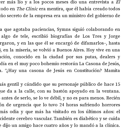
r más lío y a los pocos meses dio una entrevista a 
El 
todo en 
The Clinic
 era mentira, que él había creado todos 
ño secreto de la empresa era un ministro del gobierno de 
Cada vez más solo a medida que agotaba paciencias, Symns siguió colaborando en 
 algo de tele, escribió biografías de Los Tres y Jorge 
rgaron, y en las que él se encargó de difamarlos–, hasta 
 en la miseria, se volvió a Buenos Aires. Hoy vive en una 
ución, conocido en la ciudad por sus putas, dealers y 
odía en el muy poco bohemio restorán La Casona de Jesús, 
. “¿Hay una casona de Jesús en Constitución? Mamita 
 gentil y cándido que su personaje público de hace 15 
e da a la calle, con su bastón apoyado en la ventana. 
ntes de serlo, se lo ve débil, y no es para menos. Recién 
ón de urgencia que lo tuvo 24 horas sufriendo horrores 
más odia y que más ha visitado en los últimos años: el 
cidente cerebro vascular. También es diabético y se cuida 
e dijo un amigo hace cuatro años y lo mandó a la clínica. 