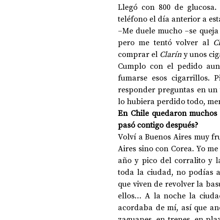
Llegó con 800 de glucosa. 
teléfono el día anterior a es
–Me duele mucho –se queja a
pero me tentó volver al 
C
comprar el 
Clarín
 y unos cig
Cumplo con el pedido aunq
fumarse esos cigarrillos.
responder preguntas en un 
lo hubiera perdido todo, men
En Chile quedaron muchos re
pasó contigo después?
Volví a Buenos Aires muy fr
Aires sino con Corea. Yo me 
año y pico del corralito y l
toda la ciudad, no podías 
que viven de revolver la bas
ellos… A la noche la ciuda
acordaba de mí, así que and
zaguanes, en trenes, en pla