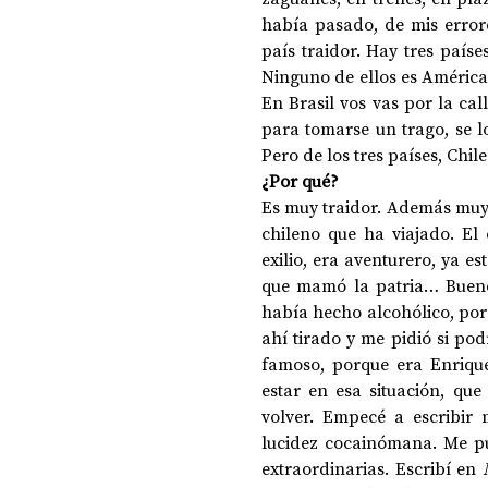
había pasado, de mis error
país traidor. Hay tres paíse
Ninguno de ellos es América.
En Brasil vos vas por la call
para tomarse un trago, se 
Pero de los tres países, Chile
¿Por qué?
Es muy traidor. Además muy 
chileno que ha viajado. El
exilio, era aventurero, ya e
que mamó la patria… Bueno,
había hecho alcohólico, po
ahí tirado y me pidió si pod
famoso, porque era Enriqu
estar en esa situación, qu
volver. Empecé a escribir 
lucidez cocainómana. Me pus
extraordinarias. Escribí en 