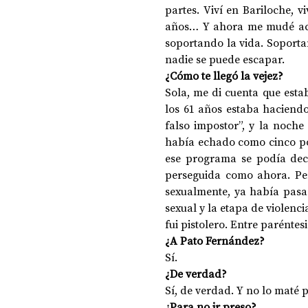
partes. Viví en Bariloche, v
años… Y ahora me mudé acá 
soportando la vida. Soportan
nadie se puede escapar.
¿Cómo te llegó la vejez?
Sola, me di cuenta que est
los 61 años estaba haciend
falso impostor”, y la noche
había echado como cinco polv
ese programa se podía dec
perseguida como ahora. Pe
sexualmente, ya había pasad
sexual y la etapa de violenc
fui pistolero. Entre paréntes
¿A Pato Fernández?
Sí.
¿De verdad?
Sí, de verdad. Y no lo maté 
¿Para no ir preso?