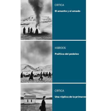
CRÍTICA
El amante y el amado
HÍBRIDOS
Poética del pedaleo
CRÍTICA
Una réplica de la primavera