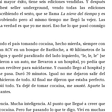
mi mayor éxito, tiene seis ediciones vendidas. Y después 
best seller underground, vendo todas las ediciones 
cribiendo el sexto, que se llama 
La nieve del tiempo
 y es 
 volviendo pero al mismo tiempo me llegó la vejez. Las 
La verdad es que yo me morí. Eso fue lo que pasó conmigo 
todo el país tomando cocaína, hecho mierda, siempre con 
n ACV en un bosque de Bariloche, a 40 kilómetros de la 
os y quedé paralizado del lado izquierdo, “le, le, le” [se 
ieron a un auto, me llevaron a un hospital, yo pedía que 
n revólver para suicidarme. Y cuando llego al hospital y 
e pasa. Duró 20 minutos. Igual no me dejaron salir del 
icieron de todo. Al final me dijeron que estaba perfecto. 
ó todo. Ya dejé de tomar cocaína, me asusté. Aparte la 
antes.
ncia. Mucha inteligencia. Al punto que llegué a creer que 
cocaína. Pero fue pasando lo que te digo. Viví en muchas 