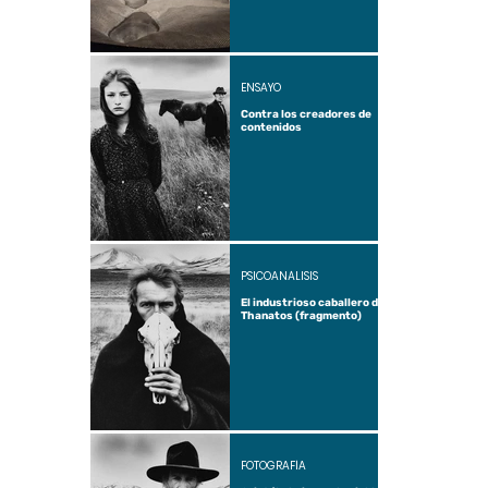
ENSAYO
Contra los creadores de
contenidos
PSICOANÁLISIS
El industrioso caballero de
Thanatos (fragmento)
FOTOGRAFÍA