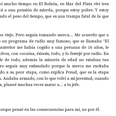
iví mucho tiempo en El Bolsón, en Mar del Plata viví tres 
a una pensión de mierda, porque estoy pobre. Y estoy 
do el peso del tiempo, que es una trampa fatal de la que 
aba viejo. Pero seguía tomando merca… Me acuerdo que a 
o un programa de radio muy famoso, que se llamaba “El 
 anterior me había cogido a una peruana de 16 años, le 
os, con cocaína, éxtasis, todo, y lo festejé por radio. En 
ir de todo, además la minoría de edad no estaban tan 
ro seguía muy estimulado porque la merca me excitaba 
o a su peor etapa, como explica Freud, que es la etapa 
ia. Andaba armado, con lo que volví a mi juventud, cuando 
is, planeé muchas veces matar a… a tu jefe.
porque pensé en las consecuencias para mí, no por él.