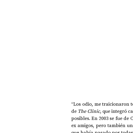
DOSSIER NOCHE DE LAS IDEAS
ANTR
CIENCIA Y TECNOLOGÍA
“Los odio, me traicionaron t
de 
The Clinic
, que integró ca
posibles. En 2003 se fue de C
ex amigos, pero también un
que había pasado por todas y