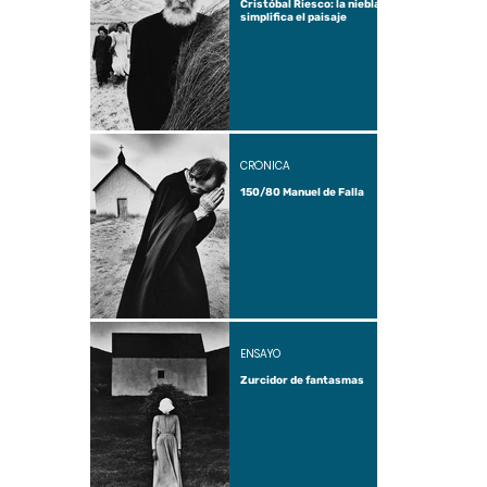
Cristóbal Riesco: la niebla
simplifica el paisaje
CRÓNICA
150/80 Manuel de Falla
ENSAYO
Zurcidor de fantasmas