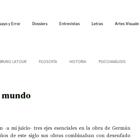
sayo y Error
Dossiers
Entrevistas
Letras
Artes Visuale
BRUNO LATOUR
FILOSOFÍA
HISTORIA
PSICOANÁLISIS
ÍA
LETRAS
CRÍTICA
CRÓNICA
SONIDOS
ro mundo
 CURSOS
AUDIOTEXTO
HÍBRIDOS
CINE
FICCIONES
on -a mi juicio- tres ejes esenciales en la obra de Germán 
años de este siglo sus obras combinaban con desenfado 
AFUERISMOS
POESÍA
ENSAYO