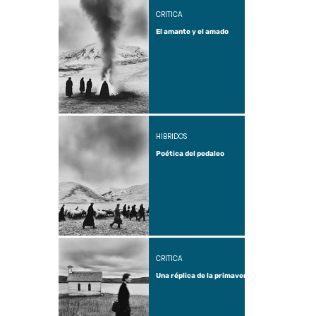
CRÍTICA
El amante y el amado
HÍBRIDOS
Poética del pedaleo
CRÍTICA
Una réplica de la primavera