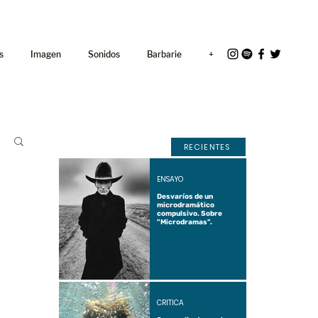
<link rel="icon"
href="/path/to/favicon.ico">
s
Imagen
Sonidos
Barbarie
+
RECIENTES
ENSAYO
Desvaríos de un
microdramático
compulsivo. Sobre
"Microdramas".
CRÍTICA