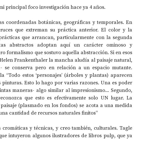
i principal foco investigación hace ya 4 años.
as coordenadas botánicas, geográficas y temporales. En 
ruces que extreman su práctica anterior. El color y la 
prácticas que arrancan, particularmente con la segunda 
stas abstractos adoptan aquí un carácter ominoso y 
uro formalismo que sostuvo aquella abstracción. Si en esos 
 Helen Frankenthaler la mancha aludía al paisaje natural, 
a- se conserva pero en relación a un espacio mutante. 
la “Todo estos ‘personajes’ (árboles y plantas) aparecen 
s pinturas. Esto lo hago por varias razones. Una es poder 
intas maneras- algo similar al impresionismo... Segundo, 
econozca que esto es efectivamente solo UN lugar. La 
paisaje (plasmado en los fondos) se acota a una medida 
una cantidad de recursos naturales finitos”
 cromáticas y técnicas, y creo también, culturales. Tagle 
ue intuyeron algunos ilustradores de libros pulp, que ya 