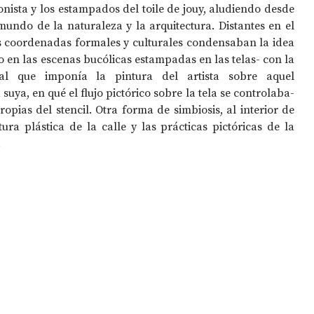
nista y los estampados del toile de jouy, aludiendo desde 
 mundo de la naturaleza y la arquitectura. Distantes en el 
as coordenadas formales y culturales condensaban la idea 
OPOLOGÍA
OPINIÓN
50 AÑOS DEL GOLPE
o en las escenas bucólicas estampadas en las telas- con la 
ual que imponía la pintura del artista sobre aquel 
 suya, en qué el flujo pictórico sobre la tela se controlaba-
opias del stencil. Otra forma de simbiosis, al interior de 
tura plástica de la calle y las prácticas pictóricas de la 
.