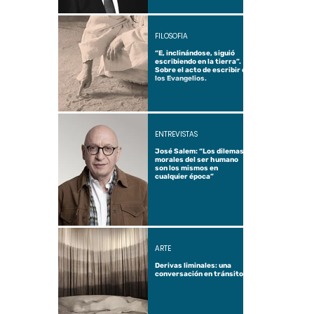
FILOSOFÍA
“E, inclinándose, siguió
escribiendo en la tierra”.
Sobre el acto de escribir en
los Evangelios.
ENTREVISTAS
José Salem: “Los dilemas
morales del ser humano
son los mismos en
cualquier época”
ARTE
Derivas liminales: una
conversación en tránsito