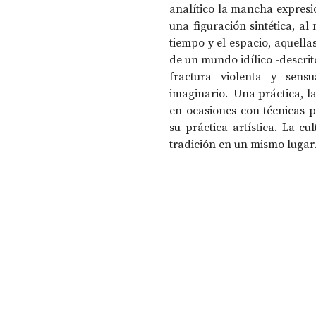
analítico la mancha expresio
una figuración sintética, al
tiempo y el espacio, aquell
DOSSIER NOCHE DE LAS IDEAS
ANTR
de un mundo idílico -descrit
fractura violenta y sens
imaginario.  Una práctica, la
CIENCIA Y TECNOLOGÍA
en ocasiones-con técnicas pr
su práctica artística. La cul
tradición en un mismo lugar