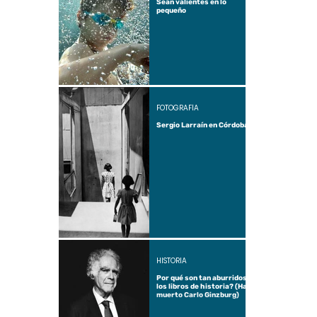
Sean valientes en lo
pequeño
FOTOGRAFÍA
Sergio Larraín en Córdoba
HISTORIA
Por qué son tan aburridos
los libros de historia? (Ha
muerto Carlo Ginzburg)