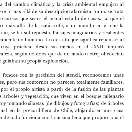
a del cambio climático y la crisis ambiental empujan al 
iere ir más allá de su descripción alarmista. Ya no se trata 
ecursos que sean- el actual estado de cosas. Lo que el 
ar más allá de la catástrofe, a un mundo en el que la 
no, se ha sobrepuesto. Paisajes imaginarios y resilientes 
amente no humano. Un desafío que significa repensar al 
 cuya práctica -desde sus inicios en el s.XVII- implicó 
aleza, según criterios que de un modo u otro, obedecían 
e guiaban su propia explotación.
 fondos-con la precisión del stencil, reconocemos unas 
s, pero sus contornos no parecen totalmente familiares. 
por el propio artista a partir de la fusión de las plantas 
 árboles y vegetación, que viven en el bosque milenario 
stoy tomando siluetas (de dibujos y fotografías) de árboles 
nal en la precordillera de Chile, alojando en una casa 
onde todo funciona con la misma leña que proporciona el 