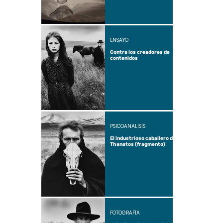
ENSAYO
Contra los creadores de
contenidos
PSICOANÁLISIS
El industrioso caballero de
Thanatos (fragmento)
FOTOGRAFÍA