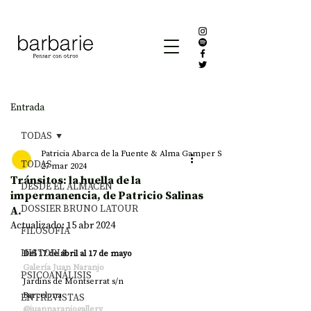
Entrada
TODAS
Patricia Abarca de la Fuente & Alma Gamper Sáez
TODAS
27 mar 2024
Tránsitos: la huella de la
DESDE EL ALMACÉN
impermanencia, de Patricio Salinas
DOSSIER BRUNO LATOUR
A.
Actualizado:
15 abr 2024
FILOSOFÍA
HISTORIA
Del 17 de abril al 17 de mayo 
Galería Juan Naranjo
PSICOANÁLISIS
Jardins de Montserrat s/n
Barcelona
ENTREVISTAS
@juannaranjogallery