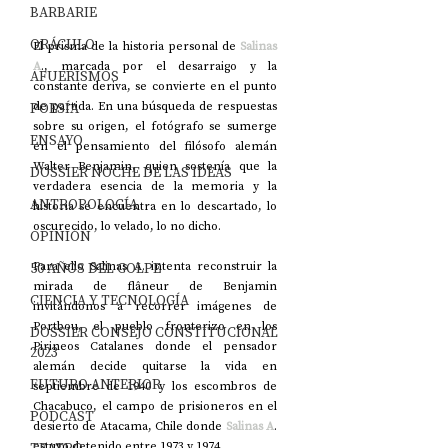
BARBARIE
ORÁCULO
El prisma de la historia personal de 
Salinas 
A
., marcada por el desarraigo y la 
AFUERISMOS
constante deriva, se convierte en el punto 
de partida. En una búsqueda de respuestas 
POESÍA
sobre su origen, el fotógrafo se sumerge 
ENSAYO
en el pensamiento del filósofo alemán 
Walter Benjamin, quien sostenía que la 
DOSSIER NOCHE DE LAS IDEAS
verdadera esencia de la memoria y la 
ANTROPOLOGÍA
historia se encuentra en lo descartado, lo 
oscurecido, lo velado, lo no dicho.
OPINIÓN
Para ello Salinas A. intenta reconstruir la 
50 AÑOS DEL GOLPE
mirada de flâneur de Benjamin 
CIENCIA Y TECNOLOGÍA
invitándonos a recorrer imágenes de 
Portbou, el pueblo fronterizo en los 
DOSSIER CONSEJO CONSTITUCIONAL
Pirineos Catalanes donde el pensador 
2023
alemán decide quitarse la vida en 
FUTURO ANTERIOR
septiembre de 1940 y los escombros de 
Chacabuco, el campo de prisioneros en el 
PODCAST
desierto de Atacama, Chile donde 
Salinas A
. 
estuvo detenido entre 1973 y 1974.