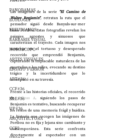
TEATRO
PANORAMAS
Las imágenes de la serie 
"El Camino de 
Walter Benjamin"
, retratan la ruta que el 
ECOLOGÍA
pensador siguió desde Banyuls-sur-mer 
FREUDIANOS
hasta Portbou. Estas fotografías revelan los 
paisajes agrestes y sinuosos que 
BARBARIE VISUAL
caracterizan el trayecto. Cada imagen nos 
sumerge en el tortuoso y desesperado 
HORÓSCOPO
recorrido que emprendió Benjamin, 
ARTES VISUALES
capturando la implacable naturaleza de las 
montañas y los valles, evocando su destino 
ENSAYO Y ERROR
trágico y la incertidumbre que lo 
ART#36
acompañó en su travesía.
CCF#36
Frente a las historias oficiales, el recorrido 
de 
Salinas A
. siguiendo los pasos de 
E&E#36
Benjamin es tentativo, buscando recuperar 
UP#36
los restos de una memoria frágil y huidiza. 
La historia que recogen las imágenes de 
ARQUITECTURA
Portbou no es fija y lejana sino cambiante y 
CCF2
contemporánea. Esta serie confronta 
directamente al espectador con un 