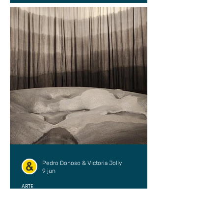
Pedro Donoso & Victoria Jolly
9 jun
ARTE
Derivas liminales: una
conversación en tránsito