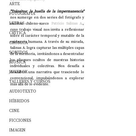
ARTE
"Tránsitos: la huella de la impermanencia" 
FOTOGRAFÍA
nos sumerge en dos series del fotógrafo y 
LETRAS
escritor chileno-sueco 
Patricio Salinas A
., 
cuyo trabajo visual nos invita a reflexionar 
CRÍTICA
sobre el carácter temporal y mutable de la 
existencia humana. A través de su mirada, 
CRÓNICA
Salinas A. logra capturar las múltiples capas 
SONIDOS
de la memoria, invitándonos a desentrañar 
los pliegues ocultos de nuestras historias 
MÚSICA
individuales y colectivas. Nos desafía a 
JUKEBOX
descubrir una narrativa que trasciende lo 
convencional, impulsándonos a explorar 
TALLERES Y CURSOS
más allá de lo evidente.
AUDIOTEXTO
HÍBRIDOS
CINE
FICCIONES
IMAGEN