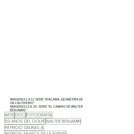
IMÁGENES 1 A 12: SERIE "ATACAMA, GEOMETRÍA DE 
UN CAUTIVERIO"
IMÁGENES 13 A 29 : SERIE "EL CAMINO DE WALTER 
BENJAMIN"
ARTE
DSTQ
FOTOGRAFÍA
50 AÑOS DEL GOLPE
WALTER BENJAMIN
PATRICIO SALINAS A
PATRICIA ABARCA DE LA FUENTE