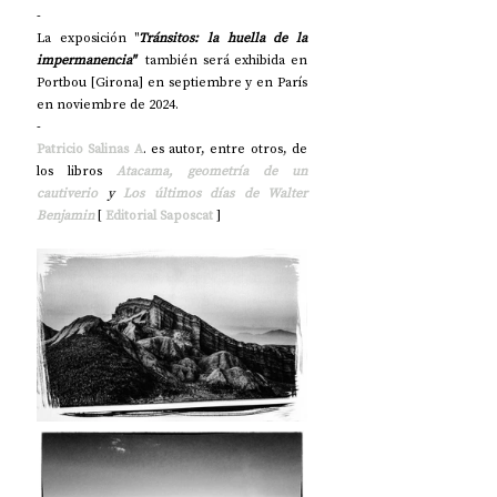
-
La exposición "
Tránsitos: la huella de la 
impermanencia" 
 también será exhibida en 
Portbou [Girona] en septiembre y en París 
en noviembre de 2024.
-
Patricio Salinas A
. es autor, entre otros, de 
los libros
Atacama, geometría de un 
cautiverio
 y 
Los últimos días de Walter 
Benjamin
 [ 
Editorial Saposcat
 ]