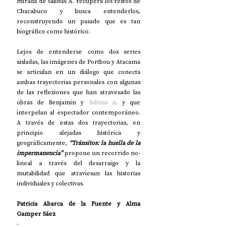
mirada de Salinas A. recupera los restos de 
Chacabuco y busca entenderlos, 
reconstruyendo un pasado que es tan 
biográfico como histórico.
Lejos de entenderse como dos series 
aisladas, las imágenes de Portbou y Atacama 
se articulan en un diálogo que conecta 
ambas trayectorias personales con algunas 
de las reflexiones que han atravesado las 
obras de Benjamin y 
Salinas A
. y que 
interpelan al espectador contemporáneo. 
A través de estas dos trayectorias, en 
principio alejadas histórica y 
geográficamente, 
“Tránsitos: la huella de la 
impermanencia”
 propone un recorrido no-
lineal a través del desarraigo y la 
mutabilidad que atraviesan las historias 
individuales y colectivas.
Patricia Abarca de la Fuente y Alma 
Gamper Sáez
-