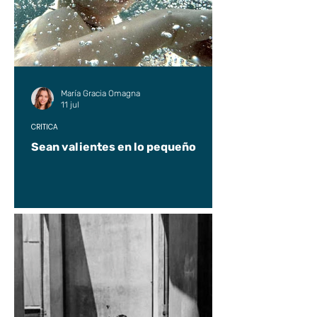
María Gracia Omagna
11 jul
CRÍTICA
Sean valientes en lo pequeño