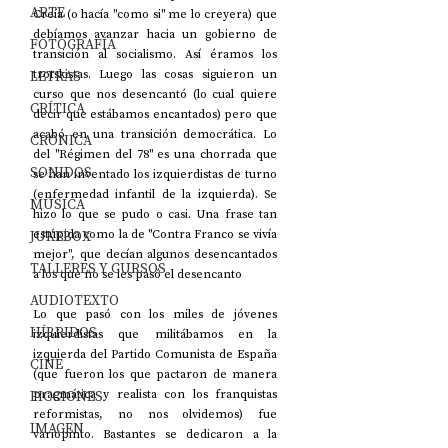
ARTE
Creía (o hacía "como si" me lo creyera) que 
debíamos avanzar hacia un gobierno de 
FOTOGRAFÍA
transición al socialismo. Así éramos los 
LETRAS
trotskistas. Luego las cosas siguieron un 
curso que nos desencantó (lo cual quiere 
CRÍTICA
decir que estábamos encantados) pero que 
acabó en una transición democrática. Lo 
CRÓNICA
del "Régimen del 78" es una chorrada que 
SONIDOS
se han inventado los izquierdistas de turno 
(enfermedad infantil de la izquierda). Se 
MÚSICA
hizo lo que se pudo o casi. Una frase tan 
JUKEBOX
estúpida como la de "Contra Franco se vivía 
mejor", que decían algunos desencantados 
TALLERES Y CURSOS
a los que no se les pasó el desencanto
AUDIOTEXTO
Lo que pasó con los miles de jóvenes 
HÍBRIDOS
izquierdistas que militábamos en la 
izquierda del Partido Comunista de España 
CINE
(que fueron los que pactaron de manera 
FICCIONES
pragmática y realista con los franquistas 
reformistas, no nos olvidemos) fue 
IMAGEN
variopinto. Bastantes se dedicaron a la 