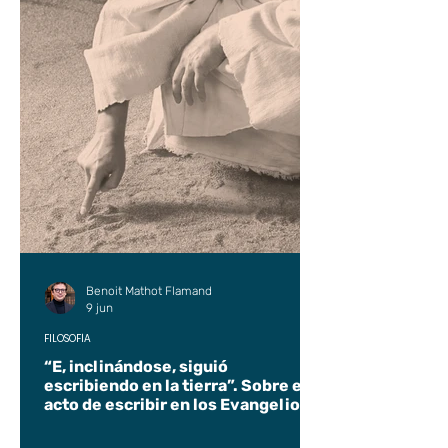
Benoit Mathot Flamand
9 jun
FILOSOFÍA
“E, inclinándose, siguió
escribiendo en la tierra”. Sobre el
acto de escribir en los Evangelios.