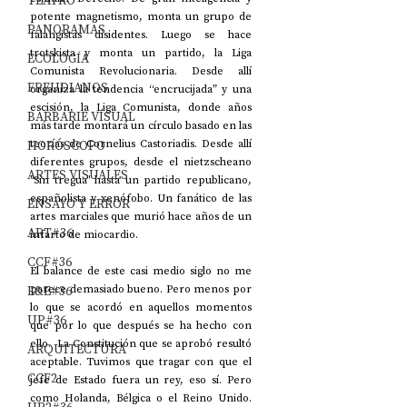
TEATRO
potente magnetismo, monta un grupo de 
PANORAMAS
falangistas disidentes. Luego se hace 
trotskista y monta un partido, la Liga 
ECOLOGÍA
Comunista Revolucionaria. Desde allí 
FREUDIANOS
organiza la tendencia “encrucijada” y una 
escisión, la Liga Comunista, donde años 
BARBARIE VISUAL
más tarde montará un círculo basado en las 
HORÓSCOPO
teorías de Cornelius Castoriadis. Desde allí 
diferentes grupos, desde el nietzscheano 
ARTES VISUALES
"Sin tregua" hasta un partido republicano, 
españolista y xenófobo. Un fanático de las 
ENSAYO Y ERROR
artes marciales que murió hace años de un 
ART#36
infarto de miocardio.
CCF#36
El balance de este casi medio siglo no me 
E&E#36
parece demasiado bueno. Pero menos por 
lo que se acordó en aquellos momentos 
UP#36
que por lo que después se ha hecho con 
ello.  La Constitución que se aprobó resultó 
ARQUITECTURA
aceptable. Tuvimos que tragar con que el 
CCF2
jefe de Estado fuera un rey, eso sí. Pero 
como Holanda, Bélgica o el Reino Unido. 