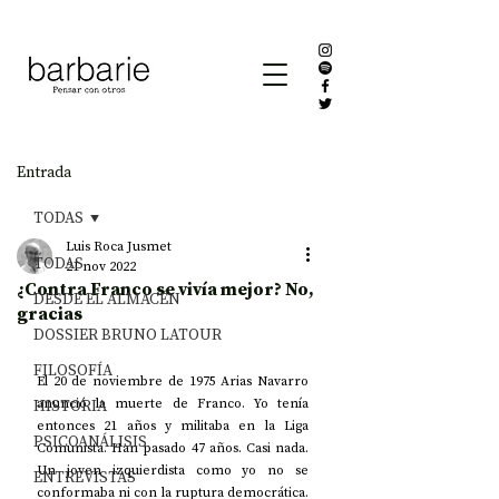
Entrada
TODAS
Luis Roca Jusmet
TODAS
21 nov 2022
¿Contra Franco se vivía mejor? No,
DESDE EL ALMACÉN
gracias
DOSSIER BRUNO LATOUR
FILOSOFÍA
El 20 de noviembre de 1975 Arias Navarro 
HISTORIA
anunció la muerte de Franco. Yo tenía 
entonces 21 años y militaba en la Liga 
PSICOANÁLISIS
Comunista. Han pasado 47 años. Casi nada. 
Un joven izquierdista como yo no se 
ENTREVISTAS
conformaba ni con la ruptura democrática. 