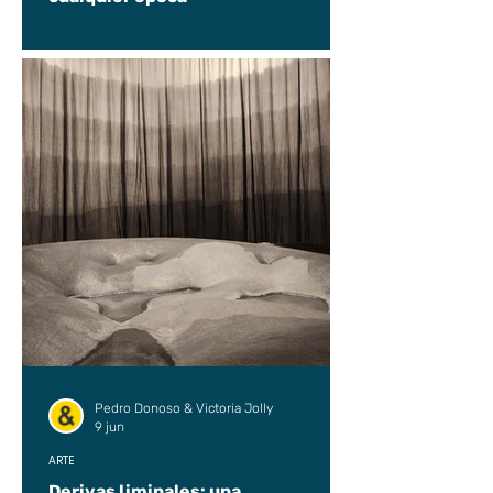
Pedro Donoso & Victoria Jolly
9 jun
ARTE
Derivas liminales: una