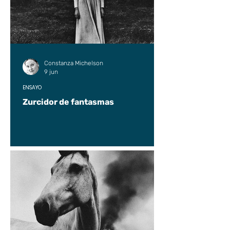
Constanza Michelson
9 jun
ENSAYO
Zurcidor de fantasmas