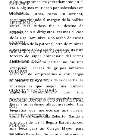
política, entrando mayoritariamente en el 
BARBARIE
PSOE. Algunos murieron por sobredosis en 
ORÁCULO
el camino. Otros, como un servidor, 
seguimos viviendo al margen de la política 
AFUERISMOS
activa. Más curioso fue el destino de 
POESÍA
algunos de sus dirigentes. Veamos el caso 
de la Liga Comunista. Uno acabó de asesor 
ENSAYO
económico de la patronal, otro de ministro 
autonómico de la derecha nacionalista y un 
DOSSIER NOCHE DE LAS IDEAS
tercero de super empresario del sector 
ANTROPOLOGÍA
audiovisual. Pero mi partido no fue una 
excepción. Líderes de grupos similares 
OPINIÓN
acabaron de empresarios o con cargos 
50 AÑOS DEL GOLPE
importantes en partidos de la derecha. La 
moraleja es que mejor una humilde 
CIENCIA Y TECNOLOGÍA
izquierda desencantada que una 
encantada, porque el desencanto te puede 
DOSSIER CONSEJO CONSTITUCIONAL
llevar a un realismo ultraconservador. Hay 
2023
biografías que merecerían una novela, 
FUTURO ANTERIOR
como la del camarada Roberto. Nacido a 
principios de los 40 llega a Barcelona con 
PODCAST
una beca para un Colegio Mayor para 
estudiar Derecho. De gran inteligencia y 