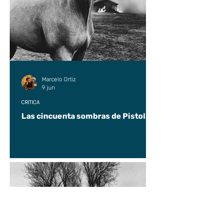
Marcelo Ortiz
9 jun
CRÍTICA
Las cincuenta sombras de Pistolas