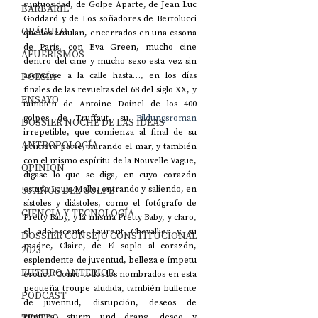
suntuosidad, de Golpe Aparte, de Jean Luc 
BARBARIE
Goddard y de Los soñadores de Bertolucci 
ORÁCULO
que los emulan, encerrados en una casona 
de París, con Eva Green, mucho cine 
AFUERISMOS
dentro del cine y mucho sexo esta vez sin 
POESÍA
asomarse a la calle hasta…, en los días 
finales de las revueltas del 68 del siglo XX, y 
ENSAYO
también de Antoine Doinel de los 400 
golpes de Truffaut, su 
Bildungsroman 
DOSSIER NOCHE DE LAS IDEAS
irrepetible, que comienza al final de su 
ANTROPOLOGÍA
primera parte, mirando el mar, y también 
con el mismo espíritu de la Nouvelle Vague, 
OPINIÓN
dígase lo que se diga, en cuyo corazón 
50 AÑOS DEL GOLPE
estuvo Louis Malle, entrando y saliendo, en 
sístoles y diástoles, como el fotógrafo de 
CIENCIA Y TECNOLOGÍA
Pretty Baby, y la misma Pretty Baby, y claro, 
el adolescente Laurent Chevallier y su 
DOSSIER CONSEJO CONSTITUCIONAL
madre, Claire, de El soplo al corazón, 
2023
esplendente de juventud, belleza e ímpetu 
FUTURO ANTERIOR
erótico. Como todos los nombrados en esta 
pequeña troupe aludida, también bullente 
PODCAST
de juventud, disrupción, deseos de 
ruptura, sturm und drang, deseo y 