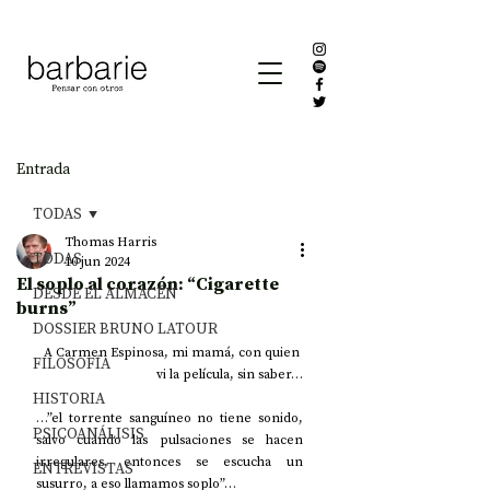
Entrada
TODAS
Thomas Harris
TODAS
10 jun 2024
El soplo al corazón: “Cigarette
DESDE EL ALMACÉN
burns”
DOSSIER BRUNO LATOUR
A Carmen Espinosa, mi mamá, con quien 
FILOSOFÍA
vi la película, sin saber…
HISTORIA
…”el torrente sanguíneo no tiene sonido, 
PSICOANÁLISIS
salvo cuando las pulsaciones se hacen 
irregulares, entonces se escucha un 
ENTREVISTAS
susurro, a eso llamamos soplo”…