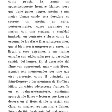
como propia. La trama: un 
apuesto/supuesto hombre blanco, pero 
que tiene genes negros, asesina a una 
mujer blanca cando esta descubre su 
secreto: un asesino en serie, 
posteriormente, cuyos asesinatos se 
narran con una crudeza y crueldad 
inusitada, en contraste a libros como La 
espuma de los días o El arrancacorazones, 
que si bien son transgresores y raros, no 
llegan a esos extremos, y sus tramas 
extrañas son adulcoradas por su particular 
sentido del humor. En el desarrollo del 
filme van apareciendo más y más libros, 
algunos sólo mencionados por uno que 
otro personaje, como El principito de 
Saint-Exupéry o Las aventuras de Tin-Tin y 
Milou, un clásico adolescente francés. Ya 
en el balneario/sanatorio, continúan 
apareciendo libros y lecturas que Laurent 
devora: en el Hotel donde se alojan con 
Clara, su madre, reencuentra a Camus, 
Estado de Sitio, la alegoría del totalitarismo, 