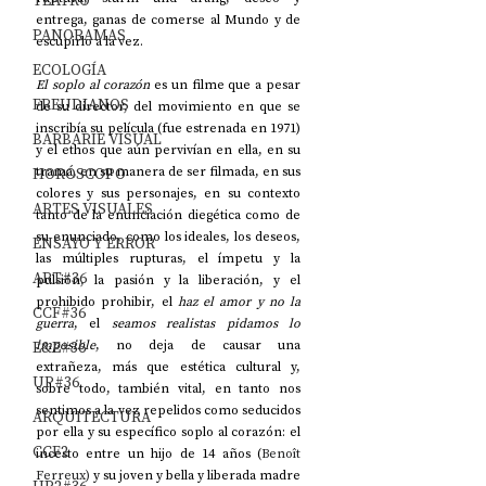
TEATRO
entrega, ganas de comerse al Mundo y de 
PANORAMAS
escupirlo a la vez.
ECOLOGÍA
El soplo al corazón
 es un filme que a pesar 
FREUDIANOS
de su director, del movimiento en que se 
inscribía su película (fue estrenada en 1971) 
BARBARIE VISUAL
y el ethos que aún pervivían en ella, en su 
HORÓSCOPO
trama, en su manera de ser filmada, en sus 
colores y sus personajes, en su contexto 
ARTES VISUALES
tanto de la enunciación diegética como de 
su enunciado, como los ideales, los deseos, 
ENSAYO Y ERROR
las múltiples rupturas, el ímpetu y la 
ART#36
pulsión, la pasión y la liberación, y el 
prohibido prohibir, el 
haz el amor y no la 
CCF#36
guerra
, el 
seamos realistas pidamos lo 
E&E#36
imposible
, no deja de causar una 
extrañeza, más que estética cultural y, 
UP#36
sobre todo, también vital, en tanto nos 
sentimos a la vez repelidos como seducidos 
ARQUITECTURA
por ella y su específico soplo al corazón: el 
CCF2
incesto entre un hijo de 14 años (
Benoît 
Ferreux)
 y su joven y bella y liberada madre 