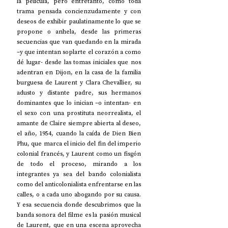
la película, pero entretanto, como toda 
trama pensada concienzudamente y con 
deseos de exhibir paulatinamente lo que se 
propone o anhela, desde las primeras 
secuencias que van quedando en la mirada 
–y que intentan soplarte el corazón a como 
dé lugar- desde las tomas iniciales que nos 
adentran en Dijon, en la casa de la familia 
burguesa de Laurent y Clara Chevallier, su 
adusto y distante padre, sus hermanos 
dominantes que lo inician –o intentan- en 
el sexo con una prostituta neorrealista, el 
amante de Claire siempre abierta al deseo, 
el año, 1954, cuando la caída de Dien Bien 
Phu, que marca el inicio del fin del imperio 
colonial francés, y Laurent como un fisgón 
de todo el proceso, mirando a los 
integrantes ya sea del bando colonialista 
como del anticolonialista enfrentarse en las 
calles, o a cada uno abogando por su causa. 
Y esa secuencia donde descubrimos que la 
banda sonora del filme es la pasión musical 
de Laurent, que en una escena aprovecha 