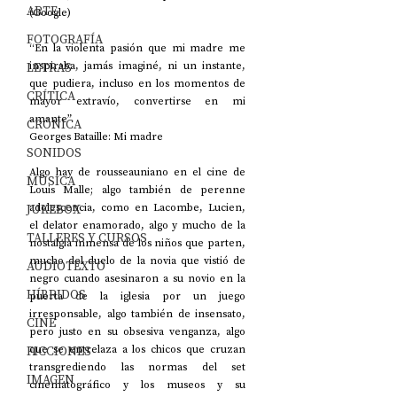
ARTE
(Google)
FOTOGRAFÍA
“En la violenta pasión que mi madre me 
LETRAS
inspiraba, jamás imaginé, ni un instante, 
que pudiera, incluso en los momentos de 
CRÍTICA
mayor extravío, convertirse en mi 
amante”.
CRÓNICA
Georges Bataille: Mi madre
SONIDOS
Algo hay de rousseauniano en el cine de 
MÚSICA
Louis Malle; algo también de perenne 
JUKEBOX
adolescencia, como en Lacombe, Lucien, 
el delator enamorado, algo y mucho de la 
TALLERES Y CURSOS
nostalgia inmensa de los niños que parten, 
mucho del duelo de la novia que vistió de 
AUDIOTEXTO
negro cuando asesinaron a su novio en la 
HÍBRIDOS
puerta de la iglesia por un juego 
irresponsable, algo también de insensato, 
CINE
pero justo en su obsesiva venganza, algo 
FICCIONES
que se entrelaza a los chicos que cruzan 
transgrediendo las normas del set 
IMAGEN
cinematográfico y los museos y su 