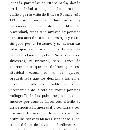
jornada particular de Ettore Scola, donde 
en la soledad a la queda abandonada el 
edificio por la visita de Hitler a Roma el año 
1935, un periodista homosexual y 
comunista, clandestino, Marcello 
Mastroiani, traba una amistad impensada 
con una ama de casa con seis hijos y cierta 
simpatía por el fascismo, y se narran sus 
vidas que van variando sus formas de 
concebir el mundo y el ser. No son espacios 
siniestros, ni uncanny, son lugares de 
apartamiento que se definen por esa 
alteridad casual o, si se quiere, 
predestinada que los deja bis a bis en el 
interludio. Allí es posible tanto el 
intercambio de la foto del rostro por una 
radiografía de los pulmones, un duelo a 
muerte por asuntos filosóficos, el baile de 
un periodista homosexual y comunista con 
una ama de casa inconforme sin saberlo, 
entre las sábanas blancas secándose al sol 
pálido del día de la visita del 
Führer
. Y el 