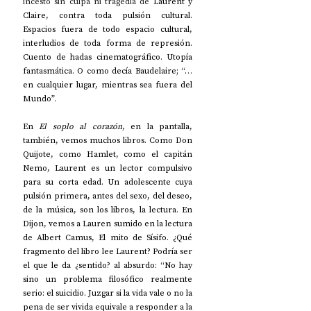
incesto sin culpa ni tragedia de 
Laurent y 
Claire, contra toda pulsión cultural. 
Espacios fuera de todo espacio cultural, 
interludios de toda forma de represión. 
Cuento de hadas cinematográfico. Utopía 
fantasmática. O como decía Baudelaire; “…
en cualquier lugar, mientras sea fuera del 
Mundo”.
En 
El soplo al corazón
, en la pantalla, 
también, vemos muchos libros. Como Don 
Quijote, como Hamlet, como el capitán 
Nemo, Laurent es un lector compulsivo 
para su corta edad. Un adolescente cuya 
pulsión primera, antes del sexo, del deseo, 
de la música, son los libros, la lectura. En 
Dijon, vemos a Lauren sumido en la lectura 
de Albert Camus, El mito de Sísifo. ¿Qué 
fragmento del libro lee Laurent? Podría ser 
el que le da ¿sentido? al absurdo: “No hay 
sino un problema filosófico realmente 
serio: el suicidio. Juzgar si la vida vale o no la 
pena de ser vivida equivale a responder a la 