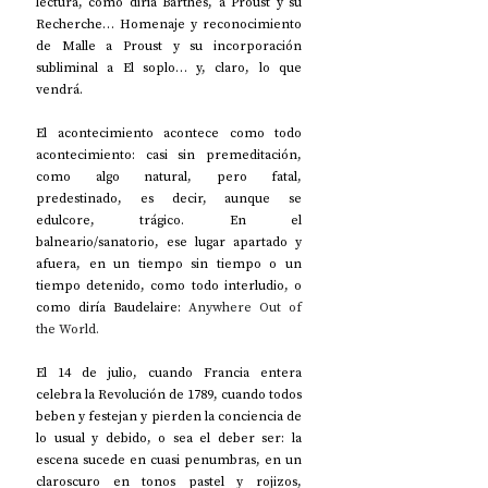
lectura, como diría Barthes, a Proust y su 
Recherche… Homenaje y reconocimiento 
de Malle a Proust y su incorporación 
subliminal a El soplo… y, claro, lo que 
vendrá.
El acontecimiento acontece como todo 
acontecimiento: casi sin premeditación, 
como algo natural, pero fatal, 
predestinado, es decir, aunque se 
edulcore, trágico. En el 
balneario/sanatorio, ese lugar apartado y 
afuera, en un tiempo sin tiempo o un 
tiempo detenido, como todo interludio, o 
como diría Baudelaire: 
Anywhere Out of 
the World.
El 14 de julio, cuando Francia entera 
celebra la Revolución de 1789, cuando todos 
beben y festejan y pierden la conciencia de 
lo usual y debido, o sea el deber ser: la 
escena sucede en cuasi penumbras, en un 
claroscuro en tonos pastel y rojizos, 