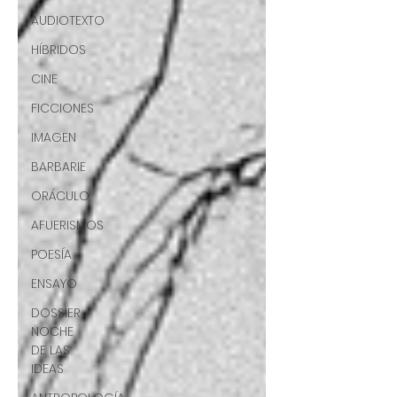
AUDIOTEXTO
HÍBRIDOS
CINE
FICCIONES
IMAGEN
BARBARIE
ORÁCULO
AFUERISMOS
POESÍA
ENSAYO
DOSSIER
NOCHE
DE LAS
IDEAS