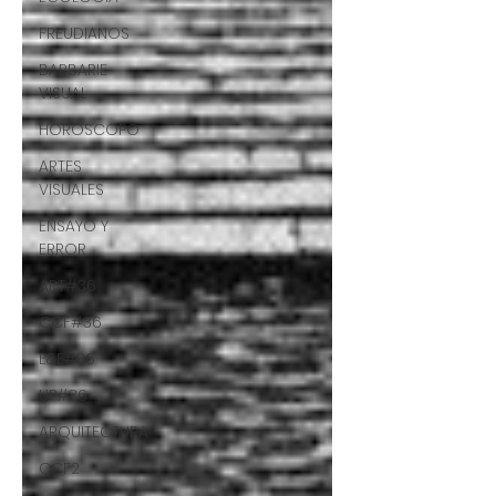
FREUDIANOS
BARBARIE
VISUAL
HORÓSCOPO
ARTES
VISUALES
ENSAYO Y
ERROR
ART#36
CCF#36
E&E#36
UP#36
ARQUITECTURA
CCF2