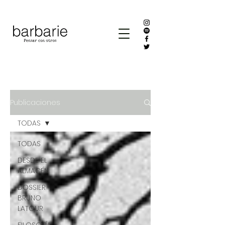
Publicaciones
TODAS
TODAS
DESDE EL
ALMACÉN
DOSSIER
BRUNO
LATOUR