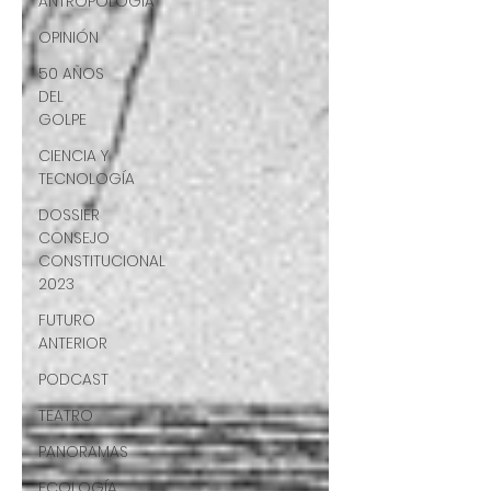
ANTROPOLOGÍA
OPINIÓN
50 AÑOS
DEL
GOLPE
CIENCIA Y
TECNOLOGÍA
DOSSIER
CONSEJO
CONSTITUCIONAL
2023
FUTURO
ANTERIOR
PODCAST
TEATRO
PANORAMAS
ECOLOGÍA