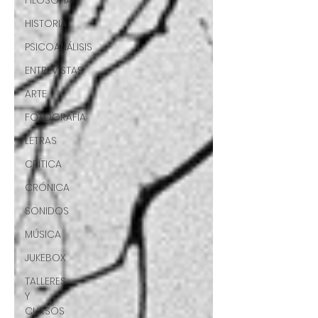
FILOSOFÍA
HISTORIA
PSICOANÁLISIS
ENTREVISTAS
ARTE
FOTOGRAFÍA
LETRAS
CRÍTICA
CRÓNICA
SONIDOS
MÚSICA
JUKEBOX
TALLERES
Y
CURSOS