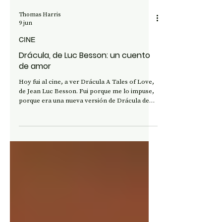
Thomas Harris
9 jun
CINE
Drácula, de Luc Besson: un cuento
de amor
Hoy fui al cine, a ver Drácula A Tales of Love,
de Jean Luc Besson. Fui porque me lo impuse,
porque era una nueva versión de Drácula de
Bram Stoker, y porque, la verdad, es que
siempre he encontrado a Besson pura
“superficie”, nada digno de una buena película,
entendiendo por eso una cinta que te haga
dialogar contigo mismo a la salida de la sala
oscura, pensarla, recrearla mientras caminas
por la calle y se va esfumando la magia, si la
había.