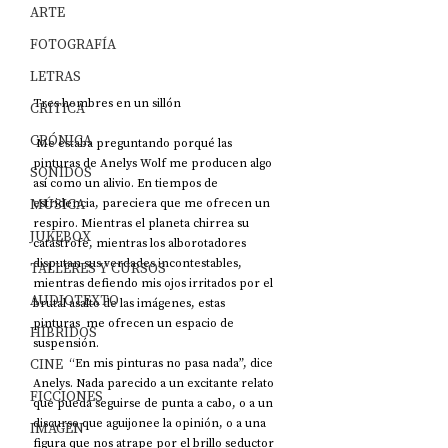
ARTE
FOTOGRAFÍA
LETRAS
Tres hombres en un sillón
CRÍTICA
CRÓNICA
 Me estaba preguntando porqué las 
pinturas de Anelys Wolf me producen algo 
SONIDOS
así como un alivio. En tiempos de 
MÚSICA
estridencia, pareciera que me ofrecen un 
respiro. Mientras el planeta chirrea su 
JUKEBOX
catástrofe, mientras los alborotadores 
disputan sus verdades incontestables, 
TALLERES Y CURSOS
mientras defiendo mis ojos irritados por el 
AUDIOTEXTO
brutal asalto de las imágenes, estas 
pinturas  me ofrecen un espacio de 
HÍBRIDOS
suspensión.
CINE
            “En mis pinturas no pasa nada”, dice 
Anelys. Nada parecido a un excitante relato 
FICCIONES
que pueda seguirse de punta a cabo, o a un 
discurso que aguijonee la opinión, o a una 
IMAGEN
figura que nos atrape por el brillo seductor 