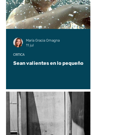
María Gracia Omagna
11 jul
CRÍTICA
Sean valientes en lo pequeño