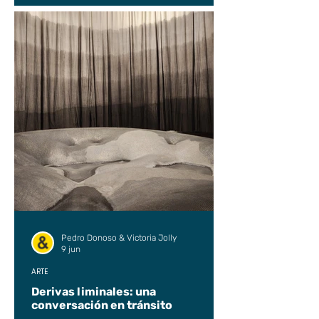
Pedro Donoso & Victoria Jolly
9 jun
ARTE
Derivas liminales: una
conversación en tránsito