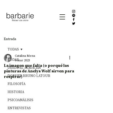
Entrada
TODAS
Catalina Mena
TODAS
6 mar 2023
La imagen que falta (o porqué las
DESDE EL ALMACÉN
pinturas de Anelys Wolf sirven para
DOSSIER BRUNO LATOUR
respirar)
FILOSOFÍA
HISTORIA
PSICOANÁLISIS
ENTREVISTAS