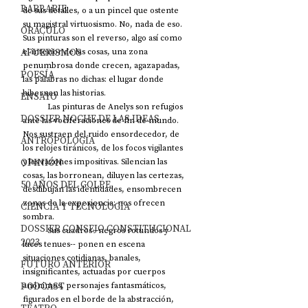
BARBARIE
de sus detalles, o a un pincel que ostente 
su magistral virtuosismo. No, nada de eso. 
ORÁCULO
Sus pinturas son el reverso, algo así como 
AFUERISMOS
el interior de las cosas, una zona 
penumbrosa donde crecen, agazapadas, 
POESÍA
las palabras no dichas: el lugar donde 
hibernan las historias.   
ENSAYO
            Las pinturas de Anelys son refugios 
DOSSIER NOCHE DE LAS IDEAS
ante las vociferaciones de fin de mundo. 
Nos sustraen del ruido ensordecedor, de 
ANTROPOLOGÍA
los relojes tiránicos, de los focos vigilantes 
OPINIÓN
y las razones impositivas. Silencian las 
cosas, las borronean, diluyen las certezas, 
50 AÑOS DEL GOLPE
desdibujan las identidades, ensombrecen 
zonas de la experiencia: nos ofrecen 
CIENCIA Y TECNOLOGÍA
sombra.
DOSSIER CONSEJO CONSTITUCIONAL
            Sus cuadros –negros rotundos y 
2023
luces tenues-- ponen en escena 
situaciones cotidianas, banales, 
FUTURO ANTERIOR
insignificantes, actuadas por cuerpos 
PODCAST
anónimos, personajes fantasmáticos, 
figurados en el borde de la abstracción, 