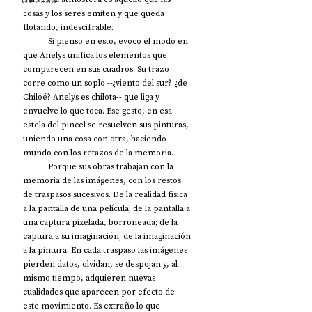
UP2#36
cosas y los seres emiten y que queda 
flotando, indescifrable.
            Si pienso en esto, evoco el modo en 
que Anelys unifica los elementos que 
comparecen en sus cuadros. Su trazo 
corre como un soplo --¿viento del sur? ¿de 
Chiloé? Anelys es chilota-- que liga y 
envuelve lo que toca. Ese gesto, en esa 
estela del pincel se resuelven sus pinturas, 
uniendo una cosa con otra, haciendo 
mundo con los retazos de la memoria. 
            Porque sus obras trabajan con la 
memoria de las imágenes, con los restos 
de traspasos sucesivos. De la realidad física 
a la pantalla de una película; de la pantalla a 
una captura pixelada, borroneada; de la 
captura a su imaginación; de la imaginación 
a la pintura. En cada traspaso las imágenes 
pierden datos, olvidan, se despojan y, al 
mismo tiempo, adquieren nuevas 
cualidades que aparecen por efecto de 
este movimiento. Es extraño lo que 