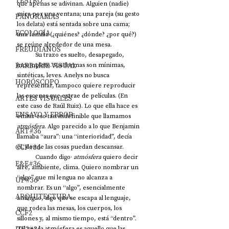
TEATRO
que apenas se adivinan. Alguien (nadie) 
mira por una ventana; una pareja (su gesto 
PANORAMAS
los delata) está sentada sobre una cama; 
ECOLOGÍA
una familia (¿quiénes? ¿dónde? ¿por qué?) 
se reúne alrededor de una mesa. 
FREUDIANOS
            Su trazo es suelto, desapegado, 
BARBARIE VISUAL
incompleto. Sus formas son mínimas, 
sintéticas, leves. Anelys no busca 
HORÓSCOPO
representar, tampoco quiere reproducir 
las escenas que extrae de películas. (En 
ARTES VISUALES
este caso de Raúl Ruiz). Lo que ella hace es 
ENSAYO Y ERROR
emitir eso tan indefinible que llamamos 
atmósfera
. Algo parecido a lo que Benjamin 
ART#36
llamaba “aura”: una “interioridad”, decía 
CCF#36
él, donde las cosas puedan descansar. 
            Cuando digo· 
atmósfera
 quiero decir 
E&E#36
aire, ambiente, clima. Quiero nombrar un 
“algo” que mi lengua no alcanza a 
UP#36
nombrar. Es un “algo”, esencialmente 
ARQUITECTURA
ambiguo, algo que se escapa al lenguaje, 
que rodea las mesas, los cuerpos, los 
CCF2
sillones y, al mismo tiempo, está “dentro”. 
Tal vez la atmósfera es aquello que las 