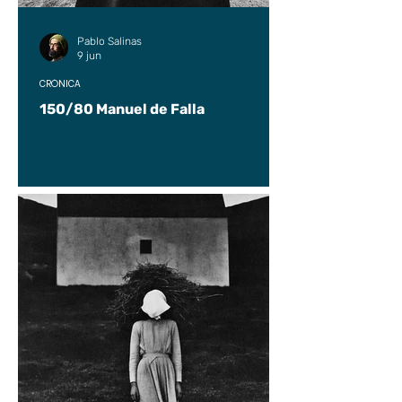
Pablo Salinas
9 jun
CRÓNICA
150/80 Manuel de Falla