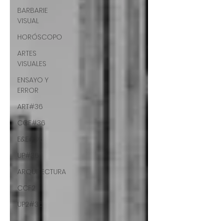
BARBARIE
VISUAL
HORÓSCOPO
ARTES
VISUALES
ENSAYO Y
ERROR
ART#36
CCF#36
E&E#36
UP#36
ARQUITECTURA
CCF2
UP2#36