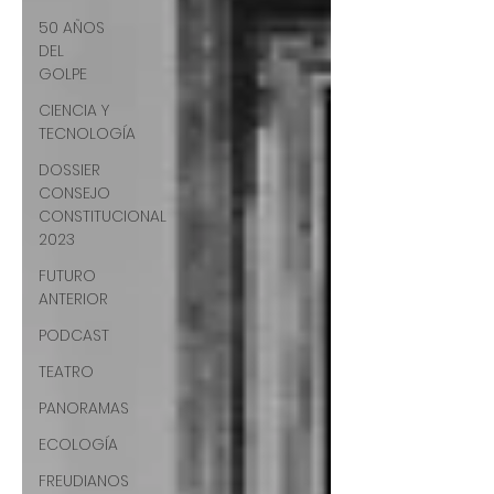
50 AÑOS
DEL
GOLPE
CIENCIA Y
TECNOLOGÍA
DOSSIER
CONSEJO
CONSTITUCIONAL
2023
FUTURO
ANTERIOR
PODCAST
TEATRO
PANORAMAS
ECOLOGÍA
FREUDIANOS