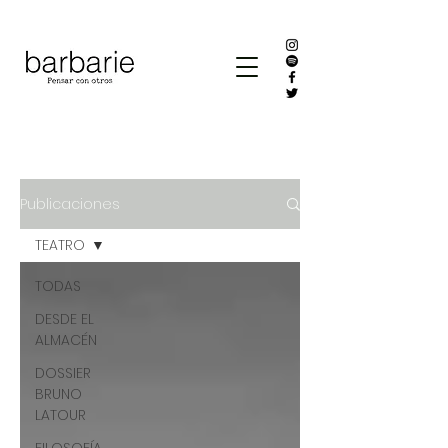
Publicaciones
TEATRO
TODAS
DESDE EL
ALMACÉN
DOSSIER
BRUNO
LATOUR