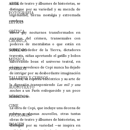
ARTE
obras de teatro y álbumes de historietas, se 
distingue por su variedad y su mezcla de 
FOTOGRAFÍA
ingenuidad, tierna nostalgia y extremada 
crudeza.
LETRAS
CRÍTICA
Bares gay nocturnos transformados en 
escenas del crimen, transexuales con 
CRÓNICA
poderes de mentalistas o que están en 
SONIDOS
órbita alrededor de la Tierra, dictadores 
travestis, niñas apretando el gatillo y bobos 
MÚSICA
saboreando boas: el universo teatral, en 
cómic y novelesco de Copi nunca ha dejado 
JUKEBOX
de intrigar por su desbordante imaginación 
TALLERES Y CURSOS
barroca, su espíritu excéntrico y su arte de 
la digresión transponiendo 
Las mil y una 
AUDIOTEXTO
noches
 a un París enloquecido y un poco 
HÍBRIDOS
monstruoso.
CINE
La obra de Copi, que incluye una decena de 
relatos y algunas 
nouvelles
, otras tantas 
FICCIONES
obras de teatro y álbumes de historietas, se 
IMAGEN
distingue por su variedad —se inspira en 