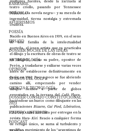
múltiples fuentes, desde la zarzuela al 
BARBARIE
teatro criollo, pasando por Tennessee 
ORÁCULO
Williams o la novela negra— y su mezcla de 
ingenuidad, tierna nostalgia y extremada 
AFUERISMOS
crudeza.
POESÍA
Nacido en Buenos Aires en 1939, en el seno 
ENSAYO
de una familia de la intelectualidad 
porteña, el joven artista que ya practicaba 
DOSSIER NOCHE DE LAS IDEAS
el dibujo y la escritura de obras de teatro se 
ANTROPOLOGÍA
vio obligado, como su padre, opositor de 
Perón, a trasladarse y exiliarse varias veces 
OPINIÓN
antes de establecerse definitivamente en 
París, en 1962. Poco a poco se fue abriendo 
50 AÑOS DEL GOLPE
camino allí, empezando por vender 
CIENCIA Y TECNOLOGÍA
dibujos hechos a partir de globos 
reventados en la terraza del Café Flore, 
DOSSIER CONSEJO CONSTITUCIONAL
haciéndose un hueco como dibujante en las 
2023
publicaciones 
Bizarre
, 
Gai Pied
, 
Libération
, 
FUTURO ANTERIOR
Charlie
 y como novelista por entregas en la 
revista 
Hara- Kiri
. Reacio a cualquier forma 
PODCAST
de refugio único, se suma al turbulento y 
prolífico movimiento de los “argentinos de 