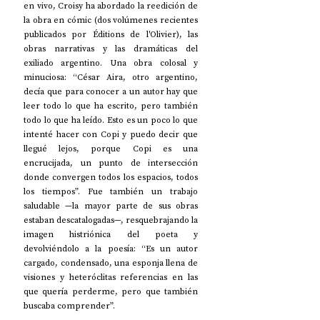
en vivo, Croisy ha abordado la reedición de 
la obra en cómic (dos volúmenes recientes 
publicados por Éditions de l'Olivier), las 
obras narrativas y las dramáticas del 
exiliado argentino. Una obra colosal y 
minuciosa: “César Aira, otro argentino, 
decía que para conocer a un autor hay que 
leer todo lo que ha escrito, pero también 
todo lo que ha leído. Esto es un poco lo que 
intenté hacer con Copi y puedo decir que 
llegué lejos, porque Copi es una 
encrucijada, un punto de intersección 
donde convergen todos los espacios, todos 
los tiempos”. Fue también un trabajo 
saludable —la mayor parte de sus obras 
estaban descatalogadas—, resquebrajando la 
imagen histriónica del poeta y 
devolviéndolo a la poesía: “Es un autor 
cargado, condensado, una esponja llena de 
visiones y heteróclitas referencias en las 
que quería perderme, pero que también 
buscaba comprender”.