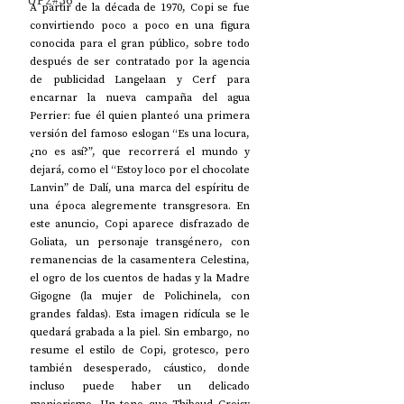
UP2#36
A partir de la década de 1970, Copi se fue 
convirtiendo poco a poco en una figura 
conocida para el gran público, sobre todo 
después de ser contratado por la agencia 
de publicidad Langelaan y Cerf para 
encarnar la nueva campaña del agua 
Perrier: fue él quien planteó una primera 
versión del famoso eslogan “Es una locura, 
¿no es así?”, que recorrerá el mundo y 
dejará, como el “Estoy loco por el chocolate 
Lanvin” de Dalí, una marca del espíritu de 
una época alegremente transgresora. En 
este anuncio, Copi aparece disfrazado de 
Goliata, un personaje transgénero, con 
remanencias de la casamentera Celestina, 
el ogro de los cuentos de hadas y la Madre 
Gigogne (la mujer de Polichinela, con 
grandes faldas). Esta imagen ridícula se le 
quedará grabada a la piel. Sin embargo, no 
resume el estilo de Copi, grotesco, pero 
también desesperado, cáustico, donde 
incluso puede haber un delicado 