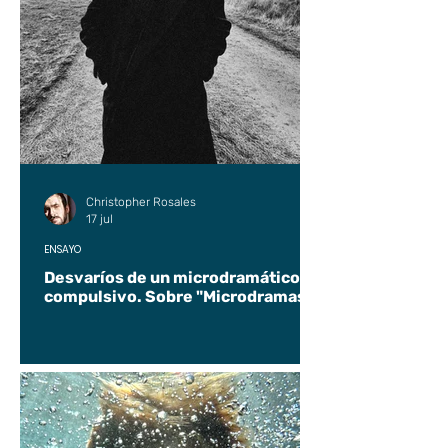
Christopher Rosales
17 jul
ENSAYO
Desvaríos de un microdramático
compulsivo. Sobre "Microdramas".