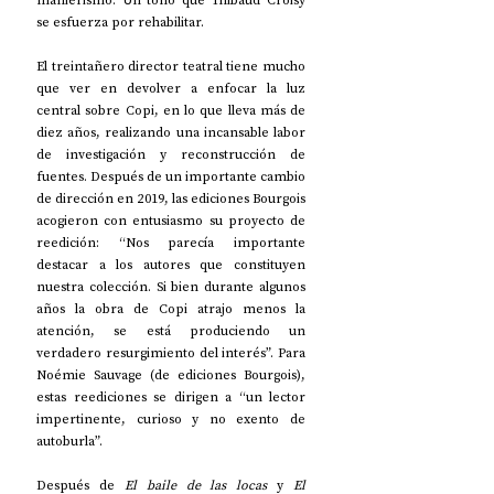
manierismo. Un tono que Thibaud Croisy 
se esfuerza por rehabilitar.
El treintañero director teatral tiene mucho 
que ver en devolver a enfocar la luz 
central sobre Copi, en lo que lleva más de 
diez años, realizando una incansable labor 
de investigación y reconstrucción de 
fuentes. Después de un importante cambio 
de dirección en 2019, las ediciones Bourgois 
acogieron con entusiasmo su proyecto de 
reedición: “Nos parecía importante 
destacar a los autores que constituyen 
nuestra colección. Si bien durante algunos 
años la obra de Copi atrajo menos la 
atención, se está produciendo un 
verdadero resurgimiento del interés”. Para 
Noémie Sauvage (de ediciones Bourgois), 
estas reediciones se dirigen a “un lector 
impertinente, curioso y no exento de 
autoburla”.
Después de 
El baile de las locas
 y 
El 