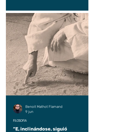
Benoit Mathot Flamand
9 jun
FILOSOFÍA
“E, inclinándose, siguió