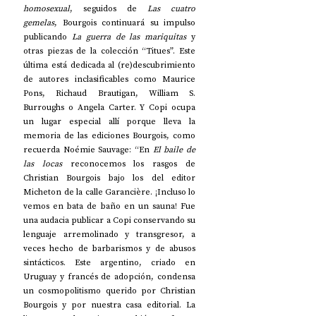
homosexual
, seguidos de 
Las cuatro 
gemelas
, Bourgois continuará su impulso 
publicando 
La guerra de las mariquitas
 y 
otras piezas de la colección “Titues”. Este 
última está dedicada al (re)descubrimiento 
de autores inclasificables como Maurice 
Pons, Richaud Brautigan, William S. 
Burroughs o Angela Carter. Y Copi ocupa 
un lugar especial allí porque lleva la 
memoria de las ediciones Bourgois, como 
recuerda Noémie Sauvage: “En 
El baile de 
las locas
 reconocemos los rasgos de 
Christian Bourgois bajo los del editor 
Micheton de la calle Garancière. ¡Incluso lo 
vemos en bata de baño en un sauna! Fue 
una audacia publicar a Copi conservando su 
lenguaje arremolinado y transgresor, a 
veces hecho de barbarismos y de abusos 
sintácticos. Este argentino, criado en 
Uruguay y francés de adopción, condensa 
un cosmopolitismo querido por Christian 
Bourgois y por nuestra casa editorial. La 