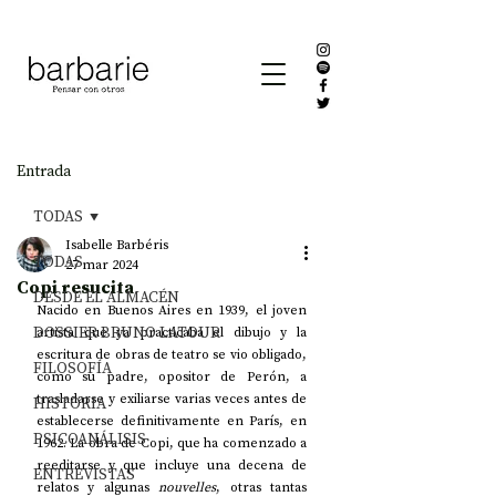
Entrada
TODAS
Isabelle Barbéris
TODAS
27 mar 2024
Copi resucita
DESDE EL ALMACÉN
Nacido en Buenos Aires en 1939, el joven 
DOSSIER BRUNO LATOUR
artista que ya practicaba el dibujo y la 
escritura de obras de teatro se vio obligado, 
FILOSOFÍA
como su padre, opositor de Perón, a 
trasladarse y exiliarse varias veces antes de 
HISTORIA
establecerse definitivamente en París, en 
PSICOANÁLISIS
1962. La obra de Copi, que ha comenzado a 
reeditarse y que incluye una decena de 
ENTREVISTAS
relatos y algunas 
nouvelles
, otras tantas 