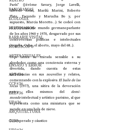
TEATRO
París” (Jérôme Savary, Jorge Lavelli, 
PANORAMAS
Alfredo Arias, Marilú Marini, Roberto 
Plate, Facundo y Marucha Bo y, por 
ECOLOGÍA
supuesto, Marcia Moretto…). Se codeó con 
FREUDIANOS
el efervescente mundo germanoparlante 
de los años 1960 y 1970, desgarrado por sus 
BARBARIE VISUAL
controversias políticas e intelectuales 
(Argelia, Cuba, el aborto, mayo del 68...).
HORÓSCOPO
ARTES VISUALES
Copi lanza su mirada sensible a su 
alrededor como una conciencia externa y 
ENSAYO Y ERROR
divertida, dando cuenta de estas 
ART#36
turbulencias en sus 
nouvelles
 y relatos, 
comenzando con la explosiva 
El baile de las 
CCF#36
locas
 (1977), una sátira de la devoración 
entre ellos mismos del 
demi-
E&E#36
monde
 intelectual y artístico parisino, al que 
UP#36
representa como una miniatura que se 
sacude en una bola de nieve.
ARQUITECTURA
CCF2
Desesperado y cáustico