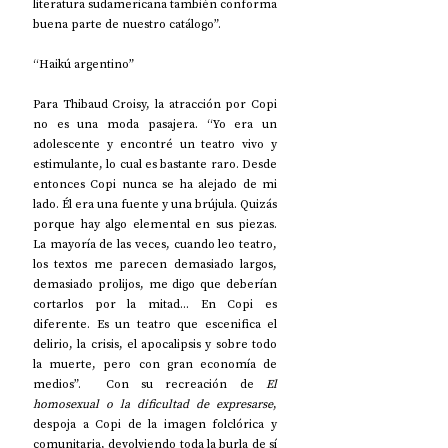
literatura sudamericana también conforma 
buena parte de nuestro catálogo”.
“Haikú argentino”
Para Thibaud Croisy, la atracción por Copi 
no es una moda pasajera. “Yo era un 
adolescente y encontré un teatro vivo y 
estimulante, lo cual es bastante raro. Desde 
entonces Copi nunca se ha alejado de mi 
lado. Él era una fuente y una brújula. Quizás 
porque hay algo elemental en sus piezas. 
La mayoría de las veces, cuando leo teatro, 
los textos me parecen demasiado largos, 
demasiado prolijos, me digo que deberían 
cortarlos por la mitad... En Copi es 
diferente. Es un teatro que escenifica el 
delirio, la crisis, el apocalipsis y sobre todo 
la muerte, pero con gran economía de 
medios”.  Con su recreación de 
El 
homosexual o la dificultad de expresarse
, 
despoja a Copi de la imagen folclórica y 
comunitaria, devolviendo toda la burla de sí 