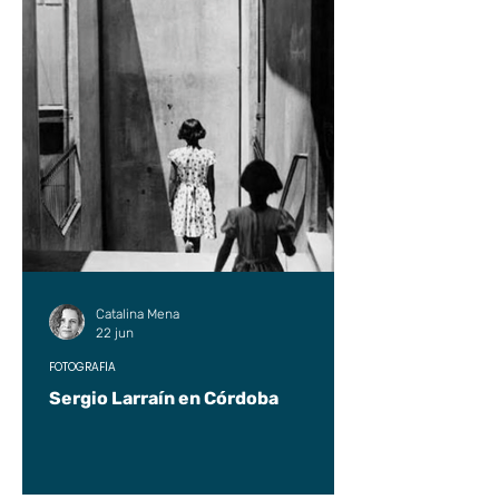
Catalina Mena
22 jun
FOTOGRAFÍA
Sergio Larraín en Córdoba