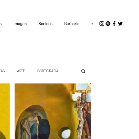
<link rel="icon"
href="/path/to/favicon.ico">
s
Imagen
Sonidos
Barbarie
+
TAS
ARTE
FOTOGRAFÍA
EXTO
HÍBRIDOS
CINE
CHE DE LAS IDEAS
ANTROPOLOGÍA