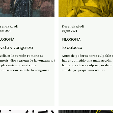
ENCIA Y TECNOLOGÍA
orencia Abadi
Florencia Abadi
oct 2024
10 jun 2024
LOSOFÍA
FILOSOFÍA
vidia y venganza
Lo culposo
vidia es la versión romana de
Antes de poder sentirse culpable 
mesis, diosa griega de la venganza. El
haber cometido una mala acción, 
splazamiento revela una
humano se hace culposo, es decir
teriorización: si tanto la venganza
construye psíquicamente las