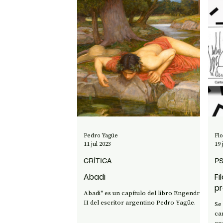
Pedro Yagüe
Fl
11 jul 2023
19 
CRÍTICA
PS
Abadi
Fi
pr
Abadi" es un capítulo del libro Engendros
II del escritor argentino Pedro Yagüe.
Se
ca
co