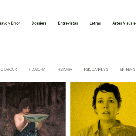
sayo y Error
Dossiers
Entrevistas
Letras
Artes Visuale
NO LATOUR
FILOSOFÍA
HISTORIA
PSICOANÁLISIS
ENTREVIS
SONIDOS
MÚSICA
JUKEBOX
TALLERES Y CURSOS
AUDIOT
ORÁCULO
AFUERISMOS
POESÍA
ENSAYO
DOSSIER NO