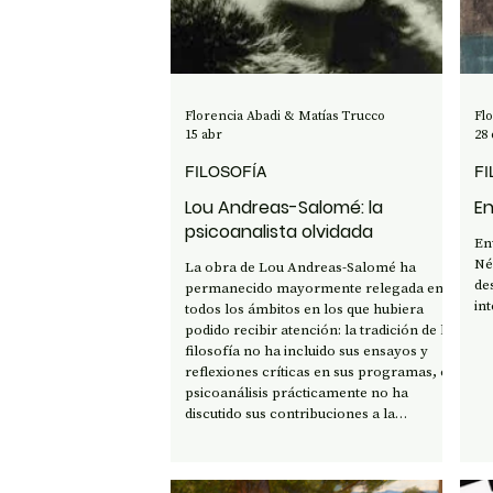
OPINIÓN
50 AÑOS DEL GOLPE
CI
Florencia Abadi & Matías Trucco
Fl
15 abr
28 
FILOSOFÍA
FI
Lou Andreas-Salomé: la
En
psicoanalista olvidada
En
Né
La obra de Lou Andreas-Salomé ha
de
permanecido mayormente relegada en
in
todos los ámbitos en los que hubiera
podido recibir atención: la tradición de la
filosofía no ha incluido sus ensayos y
reflexiones críticas en sus programas, el
psicoanálisis prácticamente no ha
discutido sus contribuciones a la
disciplina, y apenas los estudios literarios
le han dado en ocasiones verdadera
importancia a sus novelas y relatos.