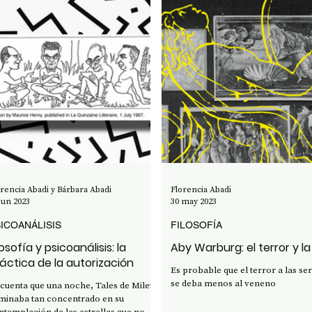
orencia Abadi y Bárbara Abadi
Florencia Abadi
jun 2023
30 may 2023
ICOANÁLISIS
FILOSOFÍA
losofía y psicoanálisis: la
Aby Warburg: el terror y l
áctica de la autorización
Es probable que el terror a las se
se deba menos al veneno
 cuenta que una noche, Tales de Mileto
minaba tan concentrado en su
ntemplación de las estrellas que no