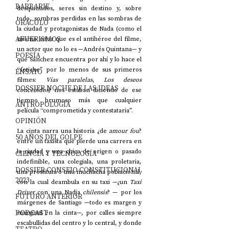
BARBARIE
desquiciados, seres sin destino y, sobre 
todo, sombras perdidas en las sombras de 
ORÁCULO
la ciudad y protagonistas de Nada (como el 
AFUERISMOS
mismo actor que es el antihéroe del filme, 
un actor que no lo es —Andrés Quintana— y 
POESÍA
que Sánchez encuentra por ahí y lo hace el 
“fetiche” por lo menos de sus primeros 
ENSAYO
filmes: 
Vías paralelas
, 
Los deseos 
DOSSIER NOCHE DE LAS IDEAS
concebidos
) nos estaban diciendo de ese 
tiempo brumoso más que cualquier 
ANTROPOLOGÍA
película “comprometida y contestataria”.
OPINIÓN
La cinta narra una historia ¿de 
amour fou
? 
50 AÑOS DEL GOLPE
entre un taxista que pierde una carrera en 
la ciudad y una chica de origen o pasado 
CIENCIA Y TECNOLOGÍA
indefinible, una colegiala, una proletaria, 
DOSSIER CONSEJO CONSTITUCIONAL
una prostituta o una muchacha poblacional, 
2023
con la cual deambula en su taxi —¿un 
Taxi 
Driver
 con una Nadja 
chilensis
? — por los 
FUTURO ANTERIOR
márgenes de Santiago —todo es margen y 
PODCAST
marginal en la cinta—, por calles siempre 
escabullidas del centro y lo central, y donde 