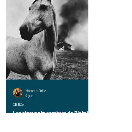
Marcelo Ortiz
9 jun
CRÍTICA
Las cincuenta sombras de Pistolas