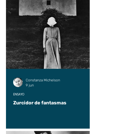
Constanza Michelson
9 jun
ENSAYO
Zurcidor de fantasmas