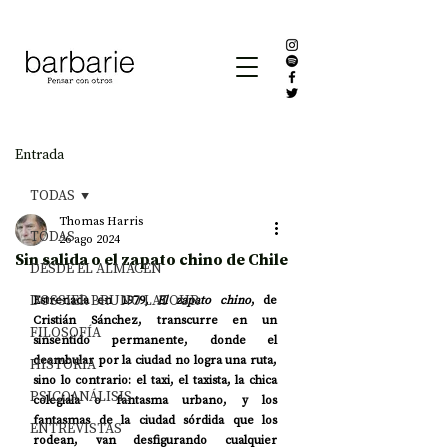
Entrada
TODAS
Thomas Harris
TODAS
26 ago 2024
Sin salida o el zapato chino de Chile
DESDE EL ALMACÉN
DOSSIER BRUNO LATOUR
Estrenada en 1979, 
El zapato chino
, de 
Cristián Sánchez, transcurre en un 
FILOSOFÍA
sinsentido permanente, donde el 
deambular por la ciudad no logra una ruta, 
HISTORIA
sino lo contrario: el taxi, el taxista, la chica 
PSICOANÁLISIS
colegiala o fantasma urbano, y los 
fantasmas de la ciudad sórdida que los 
ENTREVISTAS
rodean, van desfigurando cualquier 