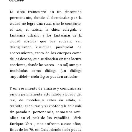
UP2#36
La cinta transcurre en un sinsentido 
permanente, donde el deambular por la 
ciudad no logra una ruta, sino lo contrario: 
el taxi, el taxista, la chica colegiala o 
fantasma urbano, y los fantasmas de la 
ciudad sórdida que los rodean, van 
desfigurando cualquier posibilidad de 
acercamiento, tanto de los cuerpos como 
de los deseos, que se disocian en una locura 
creciente, donde las voces —en 
off
, aunque 
moduladas como diálogo (un diálogo 
imposible)— nada lógico pueden articular.
Y en ese intento de amarse y comunicarse 
en un permanente acto fallido a bordo del 
taxi, de moteles y calles sin salida, el 
tránsito, el del taxi y su chófer y la colegiala 
sin pasado ni pertenencia, como una Anti-
Alicia en el país de las Pesadillas —diría 
Enrique Lihn—, nos enfrenta a esos años, 
fines de los 70, en Chile, donde nada puede 