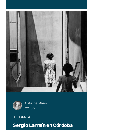
Catalina Mena
22 jun
FOTOGRAFÍA
Sergio Larraín en Córdoba