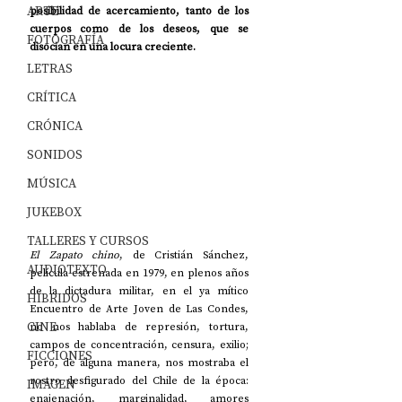
ARTE
posibilidad de acercamiento, tanto de los 
cuerpos como de los deseos, que se 
FOTOGRAFÍA
disocian en una locura creciente.
LETRAS
CRÍTICA
CRÓNICA
SONIDOS
MÚSICA
JUKEBOX
TALLERES Y CURSOS
El Zapato chino
, de Cristián Sánchez, 
AUDIOTEXTO
película estrenada en 1979, en plenos años 
de la dictadura militar, en el ya mítico 
HÍBRIDOS
Encuentro de Arte Joven de Las Condes, 
CINE
no nos hablaba de represión, tortura, 
campos de concentración, censura, exilio; 
FICCIONES
pero, de alguna manera, nos mostraba el 
rostro desfigurado del Chile de la época: 
IMAGEN
enajenación, marginalidad, amores 