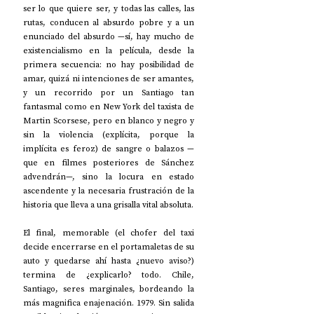
ser lo que quiere ser, y todas las calles, las 
rutas, conducen al absurdo pobre y a un 
enunciado del absurdo —sí, hay mucho de 
existencialismo en la película, desde la 
primera secuencia: no hay posibilidad de 
amar, quizá ni intenciones de ser amantes, 
y un recorrido por un Santiago tan 
fantasmal como en New York del taxista de 
Martin Scorsese, pero en blanco y negro y 
sin la violencia (explícita, porque la 
implícita es feroz) de sangre o balazos —
que en filmes posteriores de Sánchez 
advendrán—, sino la locura en estado 
ascendente y la necesaria frustración de la 
historia que lleva a una grisalla vital absoluta.
El final, memorable (el chofer del taxi 
decide encerrarse en el portamaletas de su 
auto y quedarse ahí hasta ¿nuevo aviso?) 
termina de ¿explicarlo? todo. Chile, 
Santiago, seres marginales, bordeando la 
más magnifica enajenación. 1979. Sin salida 