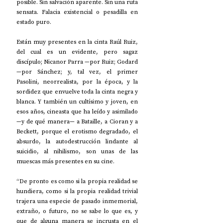
posible. Sin salvación aparente. Sin una ruta 
sensata. Falacia existencial o pesadilla en 
estado puro.
Están muy presentes en la cinta Raúl Ruiz, 
del cual es un evidente, pero sagaz 
discípulo; Nicanor Parra —por Ruiz; Godard 
—por Sánchez; y, tal vez, el primer 
Pasolini, neorrealista, por la época, y la 
sordidez que envuelve toda la cinta negra y 
blanca. Y también un cultísimo y joven, en 
esos años, cineasta que ha leído y asimilado 
—y de qué manera— a Bataille, a Cioran y a 
Beckett, porque el erotismo degradado, el 
absurdo, la autodestrucción lindante al 
suicidio, al nihilismo, son unas de las 
muescas más presentes en su cine.
“De pronto es como si la propia realidad se 
hundiera, como si la propia realidad trivial 
trajera una especie de pasado inmemorial, 
extraño, o futuro, no se sabe lo que es, y 
que de alguna manera se incrusta en el 