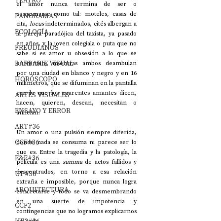
TEATRO
el amor nunca termina de ser o 
consumarse como tal: moteles, casas de 
PANORAMAS
cita, 
locus
 indeterminados, cités albergan a 
ECOLOGÍA
la pareja paradójica del taxista, ya pasado 
en años, y la joven colegiala o puta que no 
FREUDIANOS
sabe si es amor u obsesión a lo que se 
BARBARIE VISUAL
enfrentan, mientras ambos deambulan 
por una ciudad en blanco y negro y en 16 
HORÓSCOPO
milímetros, que se difuminan en la pantalla 
con lo que los aparentes amantes dicen, 
ARTES VISUALES
hacen, quieren, desean, necesitan o 
ENSAYO Y ERROR
anhelan.
ART#36
Un amor o una pulsión siempre diferida, 
CCF#36
donde nada se consuma ni parece ser lo 
que es. Entre la tragedia y la patología, la 
E&E#36
película es una 
summa
 de actos fallidos y 
descentrados, en torno a esa relación 
UP#36
extraña e imposible, porque nunca logra 
ARQUITECTURA
concretarse y todo se va desmembrando 
en una suerte de impotencia y 
CCF2
contingencias que no logramos explicarnos 
del todo.