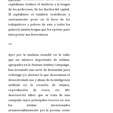
UP2#36
capitalismo traduce el intelecto a la lengua 
de los poderosos, de los dueños del capital. 
El capitalismo es también ventrílocuo y 
curiosamente pone en la boca de los 
trabajadores y pobres de este y todos los 
países la misma lengua que los oprime para 
interpretar sus desventuras.
***
Ayer por la mañana escuché en la radio 
que un número importante de artistas, 
agrupados en la Human Artistry Campaign, 
han levantado una serie de demandas para 
restringir y/o detener lo que denominan el 
descontrolado uso y abuso de la inteligencia 
artificial en la creación de música, 
reproducción de voces, etc. Me 
desconcertó saber que se trata de una 
campaña cuyos principales voceros no son 
los artistas mencionados 
sensacionalistamente por la prensa, como 