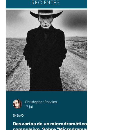
RECIENTES
Christopher Rosales
17 jul
ENSAYO
Desvaríos de un microdramático
compulsivo. Sobre "Microdramas".