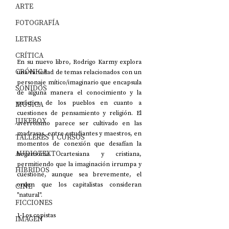
ARTE
FOTOGRAFÍA
LETRAS
CRÍTICA
En su nuevo libro, Rodrigo Karmy explora 
CRÓNICA
una variedad de temas relacionados con un 
personaje mítico/imaginario que encapsula 
SONIDOS
de alguna manera el conocimiento y la 
práctica de los pueblos en cuanto a 
MÚSICA
cuestiones de pensamiento y religión. El 
JUKEBOX
averroísmo parece ser cultivado en las 
madrasas, entre estudiantes y maestros, en 
TALLERES Y CURSOS
momentos de conexión que desafían la 
AUDIOTEXTO
hegemonía cartesiana y cristiana, 
permitiendo que la imaginación irrumpa y 
HÍBRIDOS
cuestione, aunque sea brevemente, el 
orden que los capitalistas consideran 
CINE
"natural".
FICCIONES
1-Los copistas
IMAGEN