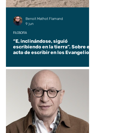
Benoit Mathot Flamand
9 jun
FILOSOFÍA
“E, inclinándose, siguió
escribiendo en la tierra”. Sobre el
acto de escribir en los Evangelios.