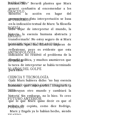
BARBARIE
Franco "Bifo" Berardi plantea que Marx 
generó confusión al encomendar a los 
ORÁCULO
filósofos la acción en lugar del 
pensamiento. Esta interpretación se basa 
AFUERISMOS
en la indicación textual de Marx: 'la filosofía 
POESÍA
debe dejar de interpretar el mundo, la 
historia, la esencia humana abstracta y 
ENSAYO
transformarlo'. No estoy seguro de si Marx 
DOSSIER NOCHE DE LAS IDEAS
pretendía que los filósofos dejaran de 
reflexionar, pero es evidente que esta 
ANTROPOLOGÍA
indicación no resolvió el problema de la 
filosofía política, y muchos asumieron que 
OPINIÓN
la tarea de interpretar se había terminado 
50 AÑOS DEL GOLPE
para ellos.
CIENCIA Y TECNOLOGÍA
Ojalá Marx hubiera dicho: 'no hay esencia 
DOSSIER CONSEJO CONSTITUCIONAL
humana que interpretar; imaginen y 
2023
construyan otro mundo y cambiará la 
historia'. Sin embargo, no lo hizo. Yo creo 
FUTURO ANTERIOR
que lo que Marx quiso decir es que el 
trabajo de copista, como dice Rodrigo, 
PODCAST
 Marx y Engels ya lo habían hecho, siendo 