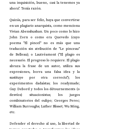
una inquisición, bueno, casi la tenemos ya 
ahora". Tenía razón.
Quizás, para ser feliz, haya que convertirse 
en un plagiario anarquista, como menciona 
Vivian Abenshushan. Un poco como lo hizo 
John Zorn o como era Quevedo (cuyo 
poema "El pincel" no es más que una 
traducción sin atribución de "Le pinceau" 
de Belleau); o Lautréamont ("El plagio es 
necesario. El progreso lo requiere. El plagio 
abraza la frase de un autor, utiliza sus 
expresiones, borra una falsa idea y la 
sustituye por otra correcta"); los 
experimentos dadaístas; los readymade; 
Guy Debord y todos los détournements (o 
desvíos) situacionistas; los juegos 
combinatorios del oulipo; Georges Perec; 
William Burroughs; Luther Blisset; Wu Ming, 
etc.
Defender el derecho al uso, la libertad de 