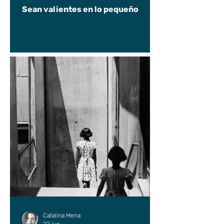
Sean valientes en lo pequeño
Catalina Mena
22 jun