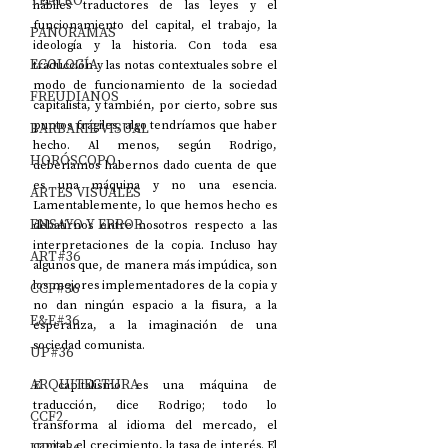
TEATRO
hábiles traductores de las leyes y el 
funcionamiento del capital, el trabajo, la 
PANORAMAS
ideología y la historia. Con toda esa 
ECOLOGÍA
traducción y las notas contextuales sobre el 
modo de funcionamiento de la sociedad 
FREUDIANOS
capitalista, y también, por cierto, sobre sus 
puntos frágiles, algo tendríamos que haber 
BARBARIE VISUAL
hecho. Al menos, según Rodrigo, 
HORÓSCOPO
deberíamos habernos dado cuenta de que 
es una máquina y no una esencia. 
ARTES VISUALES
Lamentablemente, lo que hemos hecho es 
ENSAYO Y ERROR
debatirnos entre nosotros respecto a las 
interpretaciones de la copia. Incluso hay 
ART#36
algunos que, de manera más impúdica, son 
los mejores implementadores de la copia y 
CCF#36
no dan ningún espacio a la fisura, a la 
E&E#36
esperanza, a la imaginación de una 
sociedad comunista.
UP#36
ARQUITECTURA
El capitalismo es una máquina de 
traducción, dice Rodrigo; todo lo 
CCF2
transforma al idioma del mercado, el 
capital, el crecimiento, la tasa de interés. El 