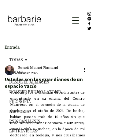
Entrada
TODAS
Benoit Mathot Flamand
TODAS
28 mar 2025
Ustedes son los guardianes de un
DESDE EL ALMACÉN
espacio vacío
DOSSIER BRUNO LATOUR
Conocía poco a Christian Grondin antes de 
encontrarlo en su oficina del Centro 
FILOSOFÍA
Manrèse, en el corazón de la ciudad de 
HISTORIA
Quebec, en el otoño de 2024. De hecho, 
habían pasado más de 10 años sin que 
PSICOANÁLISIS
tuviéramos el menor contacto. Y aun antes, 
cuando vivía a Quebec, en la época de mi 
ENTREVISTAS
doctorado en teología, y nos cruzábamos 