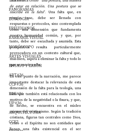
TEATRO
una técnica como “
una postura, una manera 
de estar en relación. Una postura que se 
PANORAMAS
inscribe en la falta
”. Una falta que, en 
ningún caso, debe ser llenada con 
ECOLOGÍA
respuestas o protocolos, sino contemplada 
FREUDIANOS
como una dimensión que fundamenta 
nuestra humanidad común, y que, por 
BARBARIE VISUAL
tanto, debe ser escuchada y asumida. Esta 
HORÓSCOPO
perspectiva resulta particularmente 
provocadora en un contexto cultural que, 
ARTES VISUALES
más bien, aspira a eliminar la falta y todo lo 
que se asocia a ella.
ENSAYO Y ERROR
ART#36
En este punto de la narración, me parece 
importante destacar la relevancia de esta 
CCF#36
dimensión de la falta para la teología, una 
E&E#36
falta que también está relacionada con los 
motivos de la negatividad o la fisura, y que, 
UP#36
de hecho, se encuentra en el núcleo 
mismo del cristianismo. Según la tradición 
ARQUITECTURA
cristiana, figuras tan centrales como Dios, 
CCF2
Cristo o el Espíritu no son entidades que 
llenan una falta existencial en el ser 