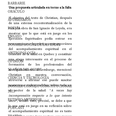
BARBARIE
Una propuesta articulada en torno a la falta
ORÁCULO
El objetivo del texto de Christian, después 
AFUERISMOS
de una extensa recontextualización de la 
POESÍA
vida y la obra de San Ignacio de Loyola, era 
mostrar que lo que está en juego en los 
ENSAYO
Ejercicios Espirituales podía entrar en 
resonancia con la práctica contemporánea 
DOSSIER NOCHE DE LAS IDEAS
del acompañamiento espiritual en el 
ANTROPOLOGÍA
contexto de la salud en Quebec y constituir 
una etapa interesante en el proceso de 
OPINIÓN
formación de los profesionales del 
50 AÑOS DEL GOLPE
acompañamiento. Sin embargo, mencionó 
Christian en nuestra conversación, 
CIENCIA Y TECNOLOGÍA
atreverse a afirmar eso puede suscitar 
numerosos malentendidos, sobre todo en 
DOSSIER CONSEJO CONSTITUCIONAL
el sector de la salud: “
A veces hay 
2023
incomprensión respecto a lo que intento 
FUTURO ANTERIOR
decir
”, señaló. Esto, precisó, se debe a que 
lo que está en juego en su reflexión sobre 
PODCAST
el acompañamiento espiritual no es tanto 