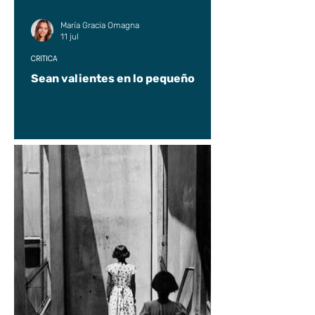
María Gracia Omagna
11 jul
CRÍTICA
Sean valientes en lo pequeño