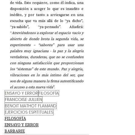
de vida. Esto requiere, como él indica, una 
disposición a acoger lo que es inaudito e 
inédito, y por tanto a arriesgarse en una 
escucha que va más allá de lo “ya dicho”, 
“ya-sabido”, “ya-pensado”. Añadirá: 
“
Atreviéndonos a explorar el espacio vacío y 
abierto de donde brota la segunda vida, se 
experimenta – “saborea” para usar una 
palabra muy ignaciana - la paz y la alegría 
verdaderas, duraderas, que no se confunden 
con ninguna satisfacción que proporcionan 
los “sistemas” de este mundo. Paz y alegría, 
vibraciones en lo más íntimo del ser, que 
son de alguna manera la firma autentificando 
el acceso a esta nueva vida
”.
ENSAYO Y ERROR
FILOSOFÍA
FRANCOISE JULLIEN
BENOIT MATHOT FLAMAND
EJERCICIOS ESPITITUALES
FILOSOFÍA
ENSAYO Y ERROR
BARBARIE