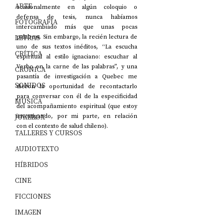
ARTE
ocasionalmente en algún coloquio o 
defensa de tesis, nunca habíamos 
FOTOGRAFÍA
intercambiado más que unas pocas 
LETRAS
palabras. Sin embargo, la recién lectura de 
uno de sus textos inéditos, “La escucha 
CRÍTICA
espiritual al estilo ignaciano: escuchar al 
Verbo en la carne de las palabras”, y una 
CRÓNICA
pasantía de investigación a Quebec me 
SONIDOS
dieron la oportunidad de recontactarlo 
para conversar con él de la especificidad 
MÚSICA
del acompañamiento espiritual (que estoy 
JUKEBOX
investigando, por mi parte, en relación 
con el contexto de salud chileno).
TALLERES Y CURSOS
AUDIOTEXTO
HÍBRIDOS
CINE
FICCIONES
IMAGEN