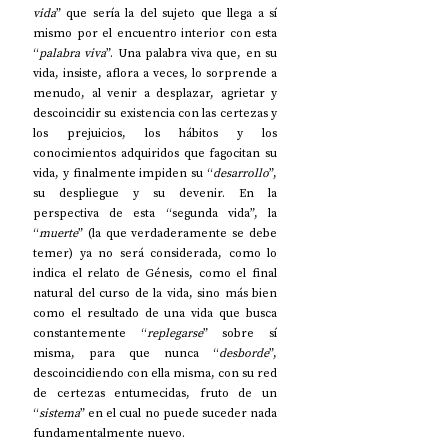
vida
” que sería la del sujeto que llega a sí 
mismo por el encuentro interior con esta 
“
palabra viva
”. Una palabra viva que, en su 
vida, insiste, aflora a veces, lo sorprende a 
menudo, al venir a desplazar, agrietar y 
descoincidir su existencia con las certezas y 
los prejuicios, los hábitos y los 
conocimientos adquiridos que fagocitan su 
vida, y finalmente impiden su “
desarrollo
”, 
su despliegue y su devenir. En la 
perspectiva de esta “segunda vida”, la 
“
muerte
” (la que verdaderamente se debe 
temer) ya no será considerada, como lo 
indica el relato de Génesis, como el final 
natural del curso de la vida, sino más bien 
como el resultado de una vida que busca 
constantemente “
replegarse
” sobre sí 
misma, para que nunca “
desborde
”, 
descoincidiendo con ella misma, con su red 
de certezas entumecidas, fruto de un 
“
sistema
” en el cual no puede suceder nada 
fundamentalmente nuevo.