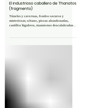
9 jun
PSICOANÁLISIS
El industrioso caballero de Thanatos
(fragmento)
Túneles y cavernas, fondos oscuros y
misteriosas; sótano, piezas abandonadas,
castillos lúgubres, mansiones descalabradas,
lugares viejos que viven en la noche, que se
animan y guardan terribles secretos
enterrados; enumerados entre puertas
secretas, tabiques corredizos. Arquitecturas
yuxtapuestas donde yacen osamentas,
murciélagos, brumas, ánimas y tesoros
inconfesables, piedras preciosas, monedas,
figurillas rotas, coronas de diamantes, perlas y
rubíes, oros y brillos fabul