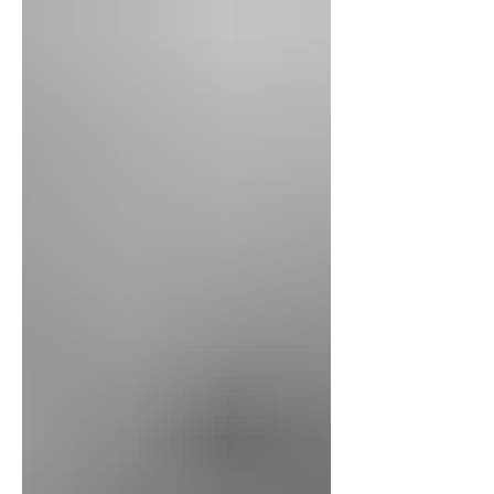
de la crítica
Pese a su aspecto breve y menudo, el libro de
Roberto Aceituno por dentro está lleno de
recovecos de extensiones y densidades
dispares, así como de imágenes, anécdotas y
reflexiones que van resonando entre ellas y
con las que revolotean fuera del libro, dentro
y entre nuestras cabezas. Ahora bien, para
efectos de su presentación -y que le agradezco
mucho a Roberto la invitación- yo lo
diseccionaría así, muy someramente, en dos
momentos.