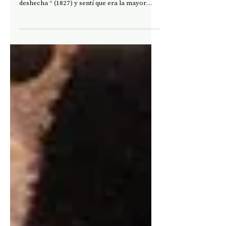
Me creerán que quedé impactado muchos
minutos frente a esta obra de Delacroix “Cama
deshecha “ (1827) y sentí que era la mayor
expresión...