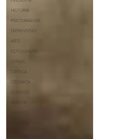
FILOSOFÍA
HISTORIA
PSICOANÁLISIS
ENTREVISTAS
ARTE
FOTOGRAFÍA
LETRAS
CRÍTICA
CRÓNICA
SONIDOS
MÚSICA
JUKEBOX
TALLERES
Y
CURSOS