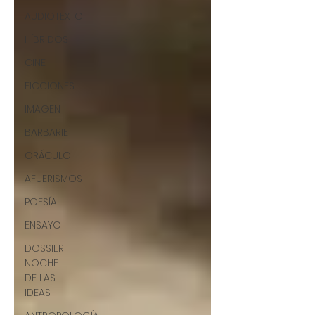
AUDIOTEXTO
HÍBRIDOS
CINE
FICCIONES
IMAGEN
BARBARIE
ORÁCULO
AFUERISMOS
POESÍA
ENSAYO
DOSSIER
NOCHE
DE LAS
IDEAS