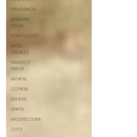
FREUDIANOS
BARBARIE
VISUAL
HORÓSCOPO
ARTES
VISUALES
ENSAYO Y
ERROR
ART#36
CCF#36
E&E#36
UP#36
ARQUITECTURA
CCF2