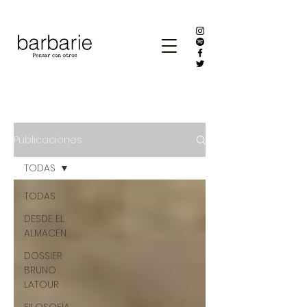
Publicaciones
TODAS
TODAS
DESDE EL
ALMACÉN
DOSSIER
BRUNO
LATOUR