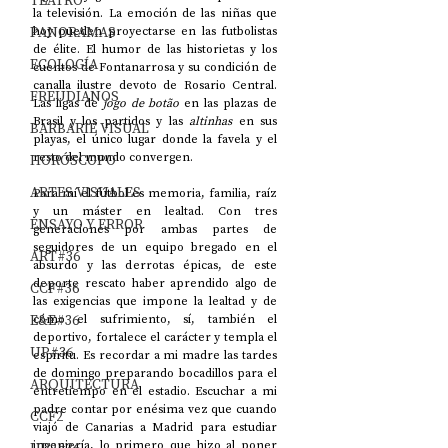
TEATRO
la televisión. La emoción de las niñas que 
PANORAMAS
hoy pueden proyectarse en las futbolistas 
de élite. El humor de las historietas y los 
ECOLOGÍA
cuentos de Fontanarrosa y su condición de 
canalla ilustre devoto de Rosario Central. 
FREUDIANOS
Las ligas de 
jogo de botão
 en las plazas de 
Brasil y los partidos y las 
altinhas
 en sus 
BARBARIE VISUAL
playas, el único lugar donde la favela y el 
resto del mundo convergen.
HORÓSCOPO
ARTES VISUALES
Para mí el fútbol es memoria, familia, raíz 
y un máster en lealtad. Con tres 
ENSAYO Y ERROR
generaciones por ambas partes de 
seguidores de un equipo bregado en el 
ART#36
absurdo y las derrotas épicas, de este 
deporte rescato haber aprendido algo de 
CCF#36
las exigencias que impone la lealtad y de 
E&E#36
cómo el sufrimiento, sí, también el 
deportivo, fortalece el carácter y templa el 
UP#36
espíritu. Es recordar a mi madre las tardes 
de domingo preparando bocadillos para el 
ARQUITECTURA
entretiempo en el estadio. Escuchar a mi 
padre contar por enésima vez que cuando 
CCF2
viajó de Canarias a Madrid para estudiar 
ingeniería, lo primero que hizo al poner 