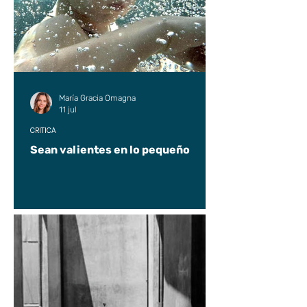
María Gracia Omagna
11 jul
CRÍTICA
Sean valientes en lo pequeño