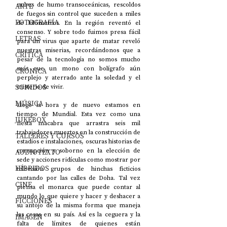
nubes de humo transoceánicas, rescoldos 
ARTE
de fuegos sin control que suceden a miles 
FOTOGRAFÍA
de kilómetros. En la región reventó el 
consenso. Y sobre todo fuimos presa fácil 
LETRAS
para un virus que aparte de matar reveló 
nuestras miserias, recordándonos que a 
CRÍTICA
pesar de la tecnología no somos mucho 
más que un mono con bolígrafo aún 
CRÓNICA
perplejo y aterrado ante la soledad y el 
SONIDOS
misterio de vivir.
MÚSICA
Llegó la hora y de nuevo estamos en 
tiempo de Mundial. Esta vez como una 
JUKEBOX
fiesta macabra que arrastra seis mil 
trabajadores muertos en la construcción de 
TALLERES Y CURSOS
estadios e instalaciones, oscuras historias de 
corrupción y soborno en la elección de 
AUDIOTEXTO
sede y acciones ridículas como mostrar por 
HÍBRIDOS
televisión grupos de hinchas ficticios 
cantando por las calles de Doha. Tal vez 
CINE
piensa el monarca que puede contar al 
mundo lo que quiere y hacer y deshacer a 
FICCIONES
su antojo de la misma forma que maneja 
las cosas en su país. Así es la ceguera y la 
IMAGEN
falta de límites de quienes están 