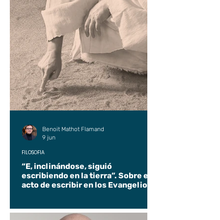
Benoit Mathot Flamand
9 jun
FILOSOFÍA
“E, inclinándose, siguió
escribiendo en la tierra”. Sobre el
acto de escribir en los Evangelios.