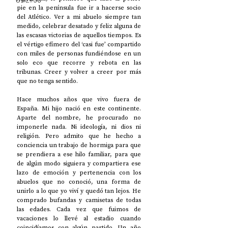
UP2#36
pie en la península fue ir a hacerse socio 
del Atlético. Ver a mi abuelo siempre tan 
medido, celebrar desatado y feliz alguna de 
las escasas victorias de aquellos tiempos. Es 
el vértigo efímero del ‘casi fue’ compartido 
con miles de personas fundiéndose en un 
solo eco que recorre y rebota en las 
tribunas. Creer y volver a creer por más 
que no tenga sentido.
Hace muchos años que vivo fuera de 
España. Mi hijo nació en este continente. 
Aparte del nombre, he procurado no 
imponerle nada. Ni ideología, ni dios ni 
religión. Pero admito que he hecho a 
conciencia un trabajo de hormiga para que 
se prendiera a ese hilo familiar, para que 
de algún modo siguiera y compartiera ese 
lazo de emoción y pertenencia con los 
abuelos que no conoció, una forma de 
unirlo a lo que yo viví y quedó tan lejos. He 
comprado bufandas y camisetas de todas 
las edades. Cada vez que fuimos de 
vacaciones lo llevé al estadio cuando 
coincidíamos con algún partido. Un año 