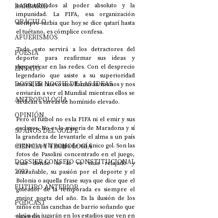
BARBARIE
acostumbrados al poder absoluto y la 
impunidad. La FIFA, esa organización 
ORÁCULO
siempre turbia que hoy se dice qatarí hasta 
el tuétano, es cómplice confesa.
AFUERISMOS
Todo esto servirá a los detractores del 
POESÍA
deporte para reafirmar sus ideas y 
despotricar en las redes. Con el desprecio 
ENSAYO
legendario que asiste a su superioridad 
DOSSIER NOCHE DE LAS IDEAS
moral, de nuevo nos llamarán monos y nos 
enviarán a ver el Mundial mientras ellos se 
ANTROPOLOGÍA
dedican a tareas de homínido elevado.
OPINIÓN
Pero el fútbol no es la FIFA ni el emir y sus 
esclavos. No es la miseria de Maradona y sí 
50 AÑOS DEL GOLPE
la grandeza de levantarle el alma a un país 
CIENCIA Y TECNOLOGÍA
entero con la magia de un único gol. Son las 
fotos de Pasolini concentrado en el juego, 
DOSSIER CONSEJO CONSTITUCIONAL
esas donde se le ve más relajado y 
2023
entrañable, su pasión por el deporte y el 
Bolonia o aquella frase suya que dice que el 
FUTURO ANTERIOR
goleador de la temporada es siempre el 
mejor poeta del año. Es la ilusión de los 
PODCAST
niños en las canchas de barrio soñando que 
algún día jugarán en los estadios que ven en 