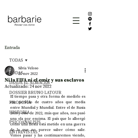
Entrada
TODAS
Silvia Veloso
TODAS
21 nov 2022
Ni la FIFA ni el emir y sus esclavos
DESDE EL ALMACÉN
Actualizado:
24 nov 2022
DOSSIER BRUNO LATOUR
El tiempo pasa y otra forma de medirlo es 
FILOSOFÍA
ese período de cuatro años que media 
entre Mundial y Mundial. Entre el de Rusia 
HISTORIA
2018 y este de 2022, más que años, nos pasó 
una ola por encima. El país que lo albergó 
PSICOANÁLISIS
como una fiesta está metido en una guerra 
de la que no parece saber cómo salir. 
ENTREVISTAS
Vimos pasar y las continuaremos viendo, 