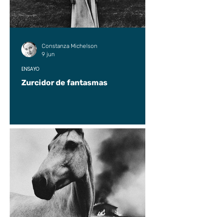
Constanza Michelson
9 jun
ENSAYO
Zurcidor de fantasmas