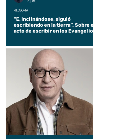
9 jun
FILOSOFÍA
“E, inclinándose, siguió
escribiendo en la tierra”. Sobre el
acto de escribir en los Evangelios.