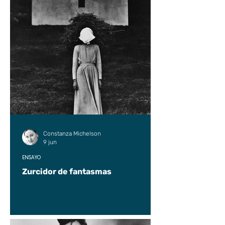
Constanza Michelson
9 jun
ENSAYO
Zurcidor de fantasmas