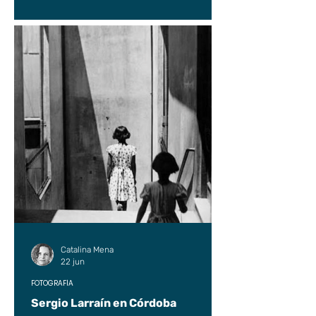
Catalina Mena
22 jun
FOTOGRAFÍA
Sergio Larraín en Córdoba