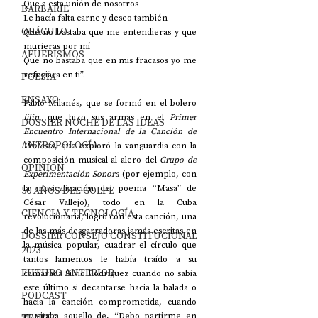
Que a esta unión de nosotros
BARBARIE
Le hacía falta carne y deseo también
ORÁCULO
Que no bastaba que me entendieras y que 
murieras por mí
AFUERISMOS
Que no bastaba que en mis fracasos yo me 
refugiara en ti”.
POESÍA
ENSAYO
Pablo Milanés, que se formó en el bolero 
filin
, que hizo sus armas en el 
Primer 
DOSSIER NOCHE DE LAS IDEAS
Encuentro Internacional de la Canción de 
ANTROPOLOGÍA
Protesta
, que exploró la vanguardia con la 
composición musical al alero del 
Grupo de 
OPINIÓN
Experimentación Sonora 
(por ejemplo, con 
la musicalización del poema “Masa” de 
50 AÑOS DEL GOLPE
César Vallejo), todo en la Cuba 
CIENCIA Y TECNOLOGÍA
revolucionaria, logró con esta canción, una 
de las más desgarradoras jamás escritas en 
DOSSIER CONSEJO CONSTITUCIONAL
la música popular, cuadrar el círculo que 
2023
tantos lamentos le había traído a su 
FUTURO ANTERIOR
camarada Silvio Rodríguez cuando no sabia 
este último si decantarse hacia la balada o 
PODCAST
hacia la canción comprometida, cuando 
musitaba aquello de, “Debo partirme en 