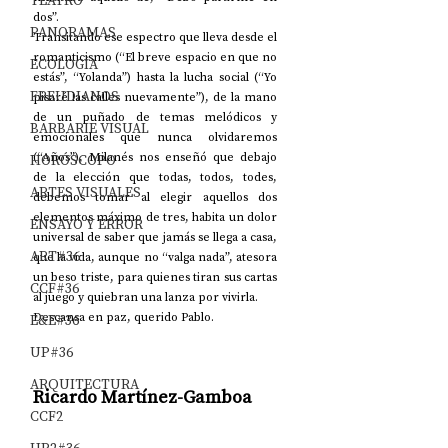
TEATRO
dos”.
PANORAMAS
Transitando ese espectro que lleva desde el 
romanticismo (“El breve espacio en que no 
ECOLOGÍA
estás”, “Yolanda”) hasta la lucha social (“Yo 
FREUDIANOS
pisaré las calles nuevamente”), de la mano 
de un puñado de temas melódicos y 
BARBARIE VISUAL
emocionales que nunca olvidaremos 
(“Años”), Milanés nos enseñó que debajo 
HORÓSCOPO
de la elección que todas, todos, todes, 
ARTES VISUALES
debemos tomar al elegir aquellos dos 
elementos máximo de tres, habita un dolor 
ENSAYO Y ERROR
universal de saber que jamás se llega a casa, 
ART#36
que la vida, aunque no “valga nada”, atesora 
un beso triste, para quienes tiran sus cartas 
CCF#36
al juego y quiebran una lanza por vivirla.
Descansa en paz, querido Pablo.
E&E#36
UP#36
ARQUITECTURA
Ricardo Martínez-Gamboa
CCF2