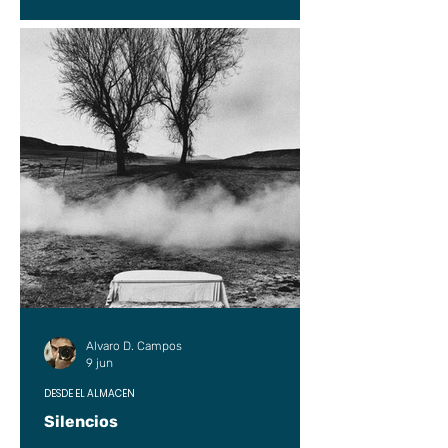
Alvaro D. Campos
9 jun
DESDE EL ALMACÉN
Silencios