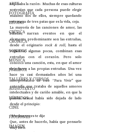
ARTE
reposaba la razón-. Muchas de esas culturas 
sostenían que cada persona puede elegir 
FOTOGRAFÍA
máximo dos de ellos, siempre quedando 
esta mesa de tres patas que es la vida, coja. 
LETRAS
La mayoría de las canciones de amor, las 
CRÍTICA
baladas, narran eventos en que el 
elemento predominante son las entrañas, 
CRÓNICA
desde el originario 
rock & roll
, hasta el 
SONIDOS
reguetón; algunas pocas, combinan esas 
entrañas con el corazón. Pero solo 
MÚSICA
conozco una canción, esta, en que el amor 
deja fuera a las propias entrañas. Una vez 
JUKEBOX
hace ya casi demasiados años leí una 
TALLERES Y CURSOS
interpretación de este “Para Vivir” que 
entendía que trataba de aquellos amores 
AUDIOTEXTO
intelectuales y de cariño amable, en que la 
HÍBRIDOS
pasión sexual había sido dejada de lado 
desde el principio:
CINE
“Muchas veces te dije
FICCIONES
Que, antes de hacerlo, había que pensarlo 
IMAGEN
muy bien