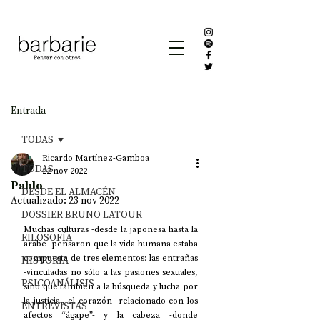
Entrada
TODAS
Ricardo Martínez-Gamboa
TODAS
22 nov 2022
Pablo
DESDE EL ALMACÉN
Actualizado:
23 nov 2022
DOSSIER BRUNO LATOUR
Muchas culturas -desde la japonesa hasta la 
FILOSOFÍA
árabe- pensaron que la vida humana estaba 
compuesta de tres elementos: las entrañas 
HISTORIA
-vinculadas no sólo a las pasiones sexuales, 
PSICOANÁLISIS
sino que también a la búsqueda y lucha por 
la justicia-, el corazón -relacionado con los 
ENTREVISTAS
afectos “ágape”- y la cabeza -donde 