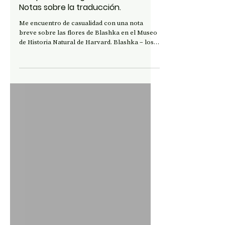
HÍBRIDOS
Una palabra frágil como el cristal.
Notas sobre la traducción.
Me encuentro de casualidad con una nota
breve sobre las flores de Blashka en el Museo
de Historia Natural de Harvard. Blashka – los
Blashka, en realidad: Leopold y Rudolph –
eran unos vidrieros expertos de esos que
solían abundar y quizás todavía abunden en
Bohemia. Leopold, parece, comenzó
haciendo ojos de vidrio para luego pasar a la
más académica producción de modelos en
vidrio de organismos para estudiantes de
biología: medusas, anemonas y, finalmente,
en una suerte de ev