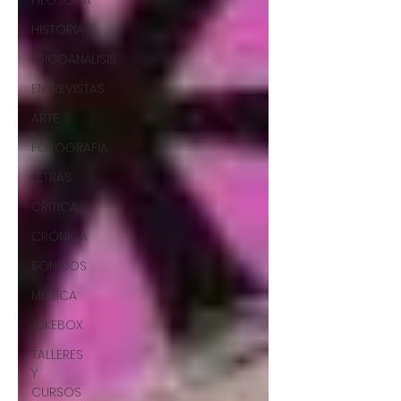
FILOSOFÍA
HISTORIA
PSICOANÁLISIS
ENTREVISTAS
ARTE
FOTOGRAFÍA
LETRAS
CRÍTICA
CRÓNICA
SONIDOS
MÚSICA
JUKEBOX
TALLERES
Y
CURSOS