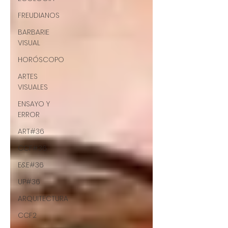
FREUDIANOS
BARBARIE
VISUAL
HORÓSCOPO
ARTES
VISUALES
ENSAYO Y
ERROR
ART#36
CCF#36
E&E#36
UP#36
ARQUITECTURA
CCF2