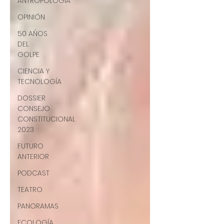
ANTROPOLOGÍA
OPINIÓN
50 AÑOS
DEL
GOLPE
CIENCIA Y
TECNOLOGÍA
DOSSIER
CONSEJO
CONSTITUCIONAL
2023
FUTURO
ANTERIOR
PODCAST
TEATRO
PANORAMAS
ECOLOGÍA