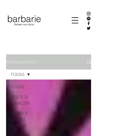
Publicaciones
TODAS
TODAS
DESDE EL
ALMACÉN
DOSSIER
BRUNO
LATOUR