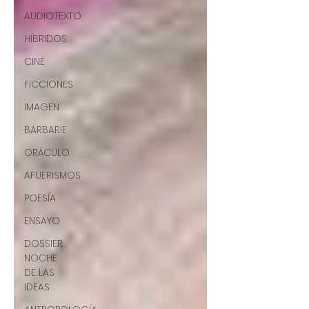
AUDIOTEXTO
HÍBRIDOS
CINE
FICCIONES
IMAGEN
BARBARIE
ORÁCULO
AFUERISMOS
POESÍA
ENSAYO
DOSSIER
NOCHE
DE LAS
IDEAS