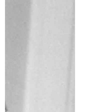
El streaming y el cine donde sea
Siempre me ha gustado esa certeza de Roland
Barthes: “Soy un hombre que viene saliendo
del cine”