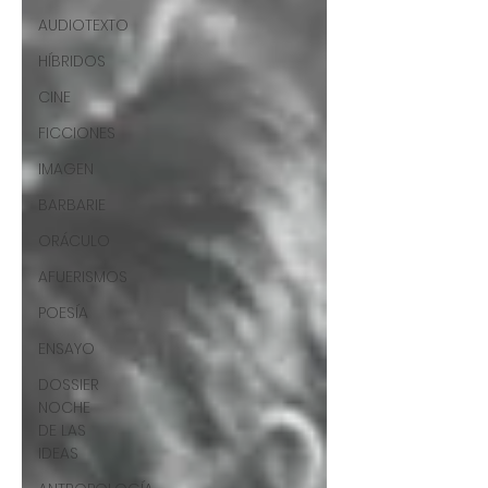
AUDIOTEXTO
HÍBRIDOS
CINE
FICCIONES
IMAGEN
BARBARIE
ORÁCULO
AFUERISMOS
POESÍA
ENSAYO
DOSSIER
NOCHE
DE LAS
IDEAS