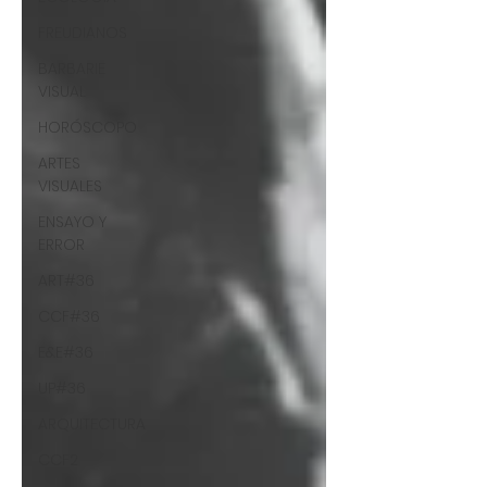
FREUDIANOS
BARBARIE
VISUAL
HORÓSCOPO
ARTES
VISUALES
ENSAYO Y
ERROR
ART#36
CCF#36
E&E#36
UP#36
ARQUITECTURA
CCF2