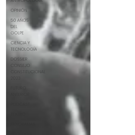
ANTROPOLOGÍA
OPINIÓN
50 AÑOS
DEL
GOLPE
CIENCIA Y
TECNOLOGÍA
DOSSIER
CONSEJO
CONSTITUCIONAL
2023
FUTURO
ANTERIOR
PODCAST
TEATRO
PANORAMAS
ECOLOGÍA