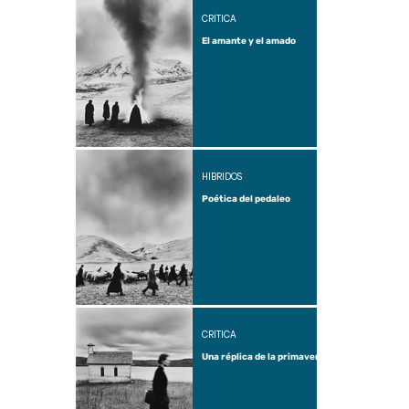
CRÍTICA
El amante y el amado
HÍBRIDOS
Poética del pedaleo
CRÍTICA
Una réplica de la primavera