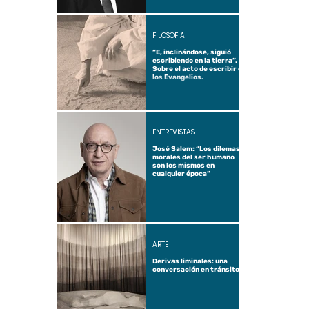
FILOSOFÍA
“E, inclinándose, siguió
escribiendo en la tierra”.
Sobre el acto de escribir en
los Evangelios.
ENTREVISTAS
José Salem: “Los dilemas
morales del ser humano
son los mismos en
cualquier época”
ARTE
Derivas liminales: una
conversación en tránsito