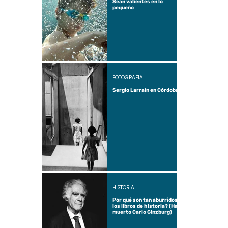
Sean valientes en lo
pequeño
FOTOGRAFÍA
Sergio Larraín en Córdoba
HISTORIA
Por qué son tan aburridos
los libros de historia? (Ha
muerto Carlo Ginzburg)