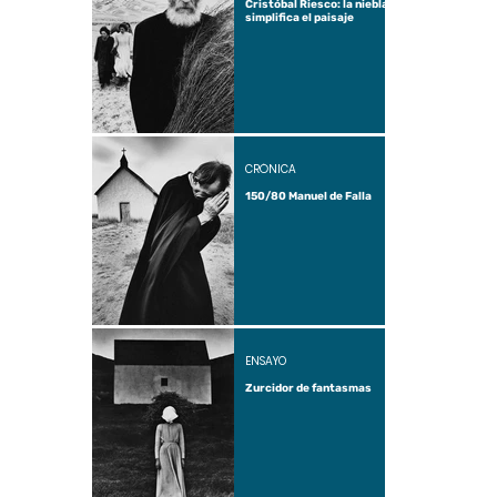
Cristóbal Riesco: la niebla
simplifica el paisaje
CRÓNICA
150/80 Manuel de Falla
ENSAYO
Zurcidor de fantasmas