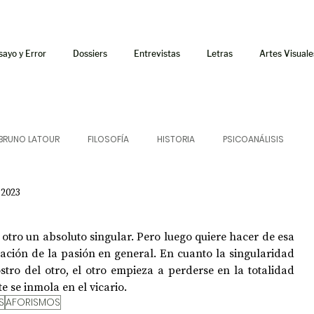
sayo y Error
Dossiers
Entrevistas
Letras
Artes Visuale
BRUNO LATOUR
FILOSOFÍA
HISTORIA
PSICOANÁLISIS
 2023
ÍA
LETRAS
CRÍTICA
CRÓNICA
SONIDOS
tro un absoluto singular. Pero luego quiere hacer de esa 
 CURSOS
AUDIOTEXTO
HÍBRIDOS
CINE
FICCIONES
ación de la pasión en general. En cuanto la singularidad 
tro del otro, el otro empieza a perderse en la totalidad 
 se inmola en el vicario.
S
AFORISMOS
AFUERISMOS
POESÍA
ENSAYO