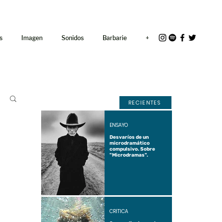
<link rel="icon"
href="/path/to/favicon.ico">
s
Imagen
Sonidos
Barbarie
+
RECIENTES
ENSAYO
Desvaríos de un
microdramático
compulsivo. Sobre
"Microdramas".
CRÍTICA