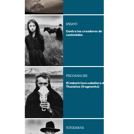
ENSAYO
Contra los creadores de
contenidos
PSICOANÁLISIS
El industrioso caballero de
Thanatos (fragmento)
FOTOGRAFÍA