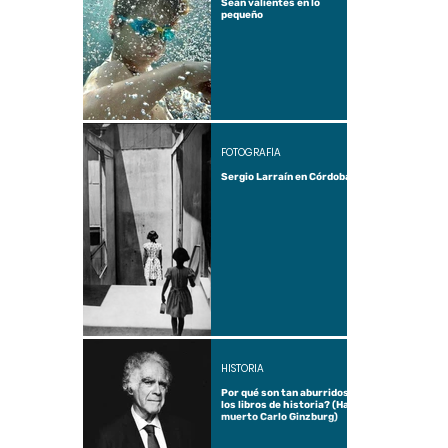
Sean valientes en lo
pequeño
FOTOGRAFÍA
Sergio Larraín en Córdoba
HISTORIA
Por qué son tan aburridos
los libros de historia? (Ha
muerto Carlo Ginzburg)