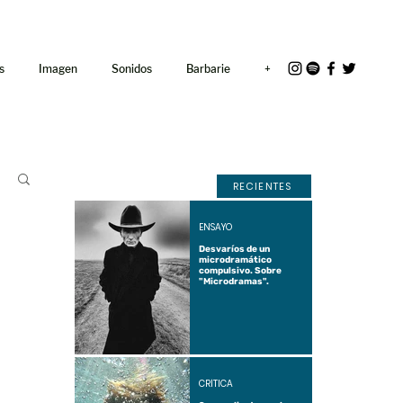
<link rel="icon"
href="/path/to/favicon.ico">
s
Imagen
Sonidos
Barbarie
+
RECIENTES
ENSAYO
Desvaríos de un
microdramático
compulsivo. Sobre
"Microdramas".
CRÍTICA