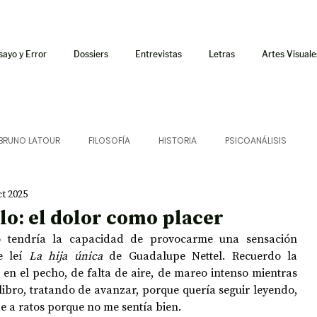
sayo y Error
Dossiers
Entrevistas
Letras
Artes Visuale
BRUNO LATOUR
FILOSOFÍA
HISTORIA
PSICOANÁLISIS
ct 2025
ÍA
LETRAS
CRÍTICA
CRÓNICA
SONIDOS
lo: el dolor como placer
 tendría la capacidad de provocarme una sensación 
 CURSOS
AUDIOTEXTO
HÍBRIDOS
CINE
FICCIONES
e leí 
La hija única
 de Guadalupe Nettel. Recuerdo la 
en el pecho, de falta de aire, de mareo intenso mientras 
 libro, tratando de avanzar, porque quería seguir leyendo, 
e a ratos porque no me sentía bien.
AFUERISMOS
POESÍA
ENSAYO