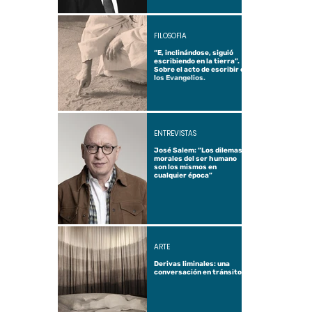
FILOSOFÍA
“E, inclinándose, siguió
escribiendo en la tierra”.
Sobre el acto de escribir en
los Evangelios.
ENTREVISTAS
José Salem: “Los dilemas
morales del ser humano
son los mismos en
cualquier época”
ARTE
Derivas liminales: una
conversación en tránsito