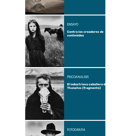
ENSAYO
Contra los creadores de
contenidos
PSICOANÁLISIS
El industrioso caballero de
Thanatos (fragmento)
FOTOGRAFÍA