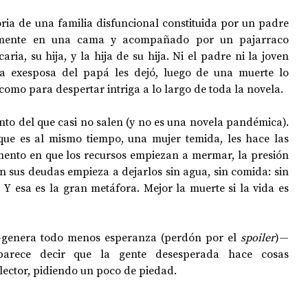
toria de una familia disfuncional constituida por un padre 
amente en una cama y acompañado por un pajarraco 
ia, su hija, y la hija de su hija. Ni el padre ni la joven 
la exesposa del papá les dejó, luego de una muerte lo 
omo para despertar intriga a lo largo de toda la novela.
to del que casi no salen (y no es una novela pandémica). 
que es al mismo tiempo, una mujer temida, les hace las 
ento en que los recursos empiezan a mermar, la presión 
n sus deudas empieza a dejarlos sin agua, sin comida: sin 
 Y esa es la gran metáfora. Mejor la muerte si la vida es 
—genera todo menos esperanza (perdón por el 
spoiler
)— 
 parece decir que la gente desesperada hace cosas 
 lector, pidiendo un poco de piedad.