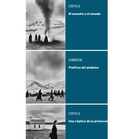
CRÍTICA
El amante y el amado
HÍBRIDOS
Poética del pedaleo
CRÍTICA
Una réplica de la primavera