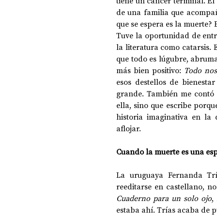
tiene un cáncer terminal. El 
de una familia que acompañ
que se espera es la muerte? 
Tuve la oportunidad de entr
la literatura como catarsis. 
que todo es lúgubre, abrumado
más bien positivo: 
Todo nos
esos destellos de bienesta
grande. También me contó qu
ella, sino que escribe porq
historia imaginativa en l
aflojar.
Cuando la muerte es una esp
La uruguaya Fernanda Trí
Cuaderno para un solo ojo
, 
estaba ahí. Trías acaba de pu