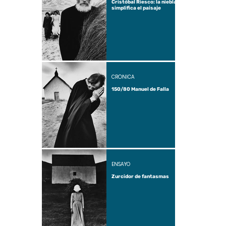
Cristóbal Riesco: la niebla
simplifica el paisaje
CRÓNICA
150/80 Manuel de Falla
ENSAYO
Zurcidor de fantasmas