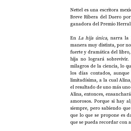
Nettel es una escritora mex
Breve Ribera del Duero por
DOSSIER NOCHE DE LAS IDEAS
ANTR
ganadora del Premio Herral
En 
La hija única
, narra la
CIENCIA Y TECNOLOGÍA
manera muy distinta, por no 
fuerte y dramática del libro
hija no logrará sobrevivir
milagros de la ciencia, lo q
los días contados, aunque 
limitadísima, a la cual Alin
el resultado de uno más uno 
Alina, entonces, ensanchará 
amorosos. Porque si hay alg
siempre, pero sabiendo que 
que lo que se propone es da
que se pueda recordar con a