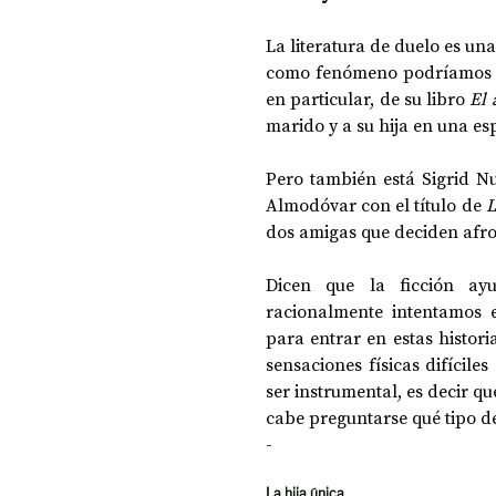
La literatura de duelo es un
como fenómeno podríamos ide
en particular, de su libro 
El 
marido y a su hija en una esp
Pero también está Sigrid N
Almodóvar con el título de 
L
dos amigas que deciden afr
Dicen que la ficción ayu
racionalmente intentamos e
para entrar en estas histori
sensaciones físicas difíciles
ser instrumental, es decir que
cabe preguntarse qué tipo d
-
La hija única