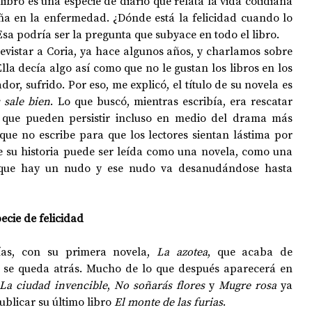
libro es una especie de diario que relata la vida cotidiana 
a en la enfermedad. ¿Dónde está la felicidad cuando lo 
Esa podría ser la pregunta que subyace en todo el libro.
evistar a Coria, ya hace algunos años, y charlamos sobre 
Ella decía algo así como que no le gustan los libros en los 
r, sufrido. Por eso, me explicó, el título de su novela es 
 sale bien
. Lo que buscó, mientras escribía, era rescatar 
r que pueden persistir incluso en medio del drama más 
e no escribe para que los lectores sientan lástima por 
ue su historia puede ser leída como una novela, como una 
a que hay un nudo y ese nudo va desanudándose hasta 
ecie de felicidad
as, con su primera novela, 
La azotea
, que acaba de 
reeditarse en castellano, no se queda atrás. Mucho de lo que después aparecerá en 
La ciudad invencible
, 
No soñarás flores
 y 
Mugre rosa
 ya 
blicar su último libro 
El monte de las furias
. 