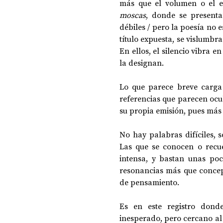
más que el volumen o el e
moscas
, donde se presenta
débiles / pero la poesía no e
DOSSIER NOCHE DE LAS IDEAS
ANTR
título expuesta, se vislumbr
En ellos, el silencio vibra e
la designan.
CIENCIA Y TECNOLOGÍA
Lo que parece breve carga
referencias que parecen ocul
su propia emisión, pues más 
No hay palabras difíciles, 
Las que se conocen o recu
intensa, y bastan unas po
resonancias más que concept
de pensamiento.
Es en este registro donde
inesperado, pero cercano al c