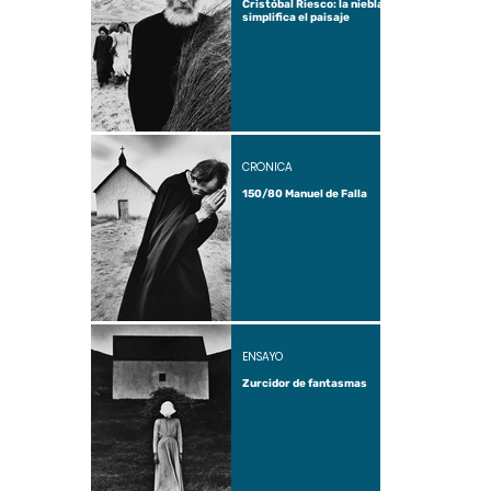
Cristóbal Riesco: la niebla
simplifica el paisaje
CRÓNICA
150/80 Manuel de Falla
ENSAYO
Zurcidor de fantasmas