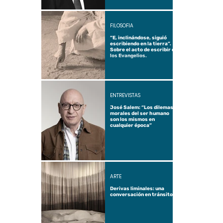
FILOSOFÍA
“E, inclinándose, siguió
escribiendo en la tierra”.
Sobre el acto de escribir en
los Evangelios.
ENTREVISTAS
José Salem: “Los dilemas
morales del ser humano
son los mismos en
cualquier época”
ARTE
Derivas liminales: una
conversación en tránsito