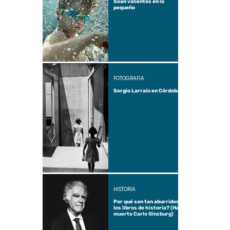
Sean valientes en lo
pequeño
FOTOGRAFÍA
Sergio Larraín en Córdoba
HISTORIA
Por qué son tan aburridos
los libros de historia? (Ha
muerto Carlo Ginzburg)