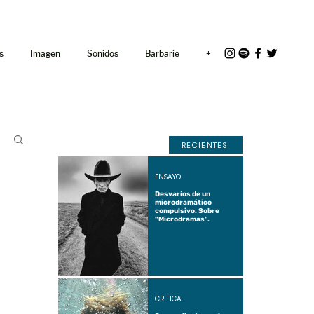
<link rel="icon"
href="/path/to/favicon.ico">
s
Imagen
Sonidos
Barbarie
+
RECIENTES
ENSAYO
Desvaríos de un
microdramático
compulsivo. Sobre
"Microdramas".
CRÍTICA