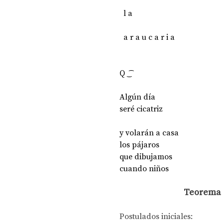
  l a  
  a r a u c a r i a
Q ͜ ͡
Algún día
seré cicatriz
y volarán a casa
los pájaros
que dibujamos
cuando niños
Teorema d
Postulados iniciales: