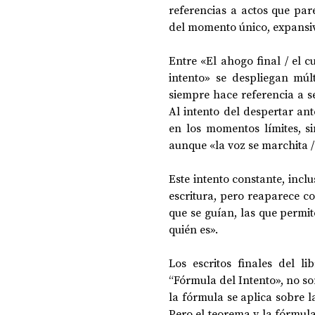
referencias a actos que par
del momento único, expansiv
Entre «El ahogo final / el c
intento» se despliegan múl
siempre hace referencia a ser
Al intento del despertar ante
en los momentos límites, si
aunque «la voz se marchita 
Este intento constante, inclu
escritura, pero reaparece con
que se guían, las que permit
quién es». 
Los escritos finales del l
“Fórmula del Intento», no son 
la fórmula se aplica sobre la
Pero el teorema y la fórmula 