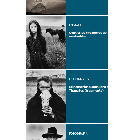
ENSAYO
Contra los creadores de
contenidos
PSICOANÁLISIS
El industrioso caballero de
Thanatos (fragmento)
FOTOGRAFÍA