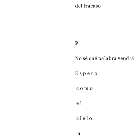
del fracaso
P
No sé qué palabra vendrá
E s p e r o 
 c o m o    
 e l  
 c i e l o  
  a  