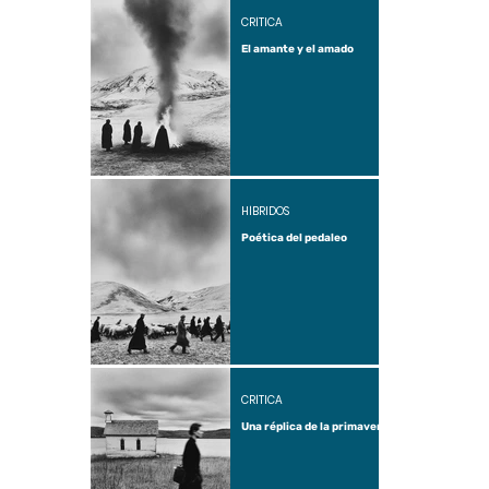
CRÍTICA
El amante y el amado
HÍBRIDOS
Poética del pedaleo
CRÍTICA
Una réplica de la primavera