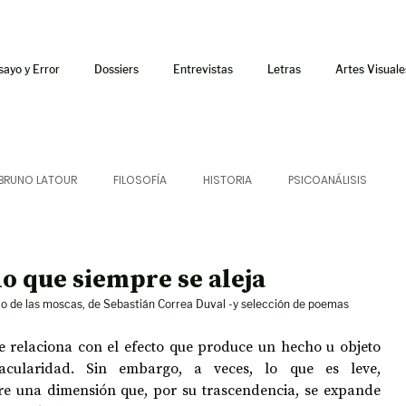
sayo y Error
Dossiers
Entrevistas
Letras
Artes Visuale
BRUNO LATOUR
FILOSOFÍA
HISTORIA
PSICOANÁLISIS
ÍA
LETRAS
CRÍTICA
CRÓNICA
SONIDOS
o que siempre se aleja
lo de las moscas, de Sebastián Correa Duval -y selección de poemas
 CURSOS
AUDIOTEXTO
HÍBRIDOS
CINE
FICCIONES
 relaciona con el efecto que produce un hecho u objeto 
cularidad. Sin embargo, a veces, lo que es leve, 
re una dimensión que, por su trascendencia, se expande 
AFUERISMOS
POESÍA
ENSAYO