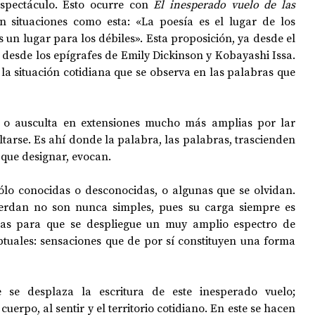
spectáculo. Esto ocurre con 
El inesperado vuelo de las 
n situaciones como esta: «La poesía es el lugar de los 
s un lugar para los débiles». Esta proposición, ya desde el 
OPOLOGÍA
OPINIÓN
50 AÑOS DEL GOLPE
a desde los epígrafes de Emily Dickinson y Kobayashi Issa. 
n la situación cotidiana que se observa en las palabras que 
 o ausculta en extensiones mucho más amplias por lar 
tarse. Es ahí donde la palabra, las palabras, trascienden 
que designar, evocan. 
sólo conocidas o desconocidas, o algunas que se olvidan. 
erdan no son nunca simples, pues su carga siempre es 
cas para que se despliegue un muy amplio espectro de 
uales: sensaciones que de por sí constituyen una forma 
 se desplaza la escritura de este inesperado vuelo; 
uerpo, al sentir y el territorio cotidiano. En este se hacen 