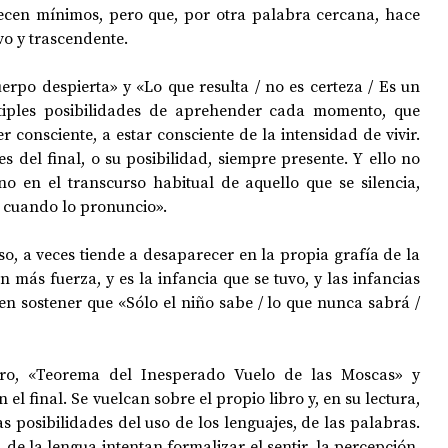
ecen mínimos, pero que, por otra palabra cercana, hace 
o y trascendente. 
uerpo despierta» y «Lo que resulta / no es certeza / Es un 
tiples posibilidades de aprehender cada momento, que 
 consciente, a estar consciente de la intensidad de vivir. 
s del final, o su posibilidad, siempre presente. Y ello no 
no en el transcurso habitual de aquello que se silencia, 
/ cuando lo pronuncio».
so, a veces tiende a desaparecer en la propia grafía de la 
 más fuerza, y es la infancia que se tuvo, y las infancias 
en sostener que «Sólo el niño sabe / lo que nunca sabrá / 
ibro, «Teorema del Inesperado Vuelo de las Moscas» y 
el final. Se vuelcan sobre el propio libro y, en su lectura, 
s posibilidades del uso de los lenguajes, de las palabras. 
de la lengua intentan formalizar el sentir, la percepción, 