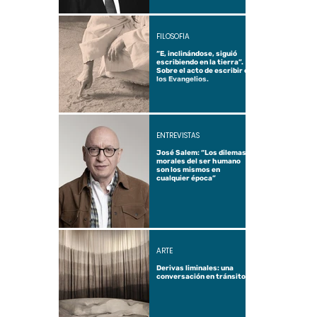
FILOSOFÍA
“E, inclinándose, siguió
escribiendo en la tierra”.
Sobre el acto de escribir en
los Evangelios.
ENTREVISTAS
José Salem: “Los dilemas
morales del ser humano
son los mismos en
cualquier época”
ARTE
Derivas liminales: una
conversación en tránsito