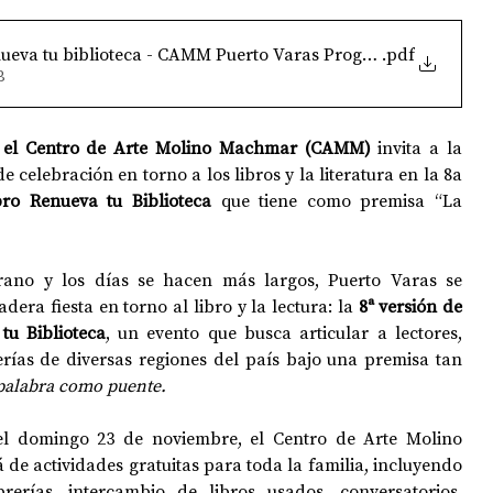
enueva tu biblioteca - CAMM Puerto Varas Programacion
.pdf
B
, el Centro de Arte Molino Machmar (CAMM)
 invita a la 
e celebración en torno a los libros y la literatura en la 8a 
bro Renueva tu Biblioteca 
que tiene como premisa “La 
ano y los días se hacen más largos, Puerto Varas se 
era fiesta en torno al libro y la lectura: la 
8ª versión de 
tu Biblioteca
, un evento que busca articular a lectores, 
brerías de diversas regiones del país bajo una premisa tan 
palabra como puente.
el domingo 23 de noviembre, el Centro de Arte Molino 
e actividades gratuitas para toda la familia, incluyendo 
brerías, intercambio de libros usados, conversatorios, 