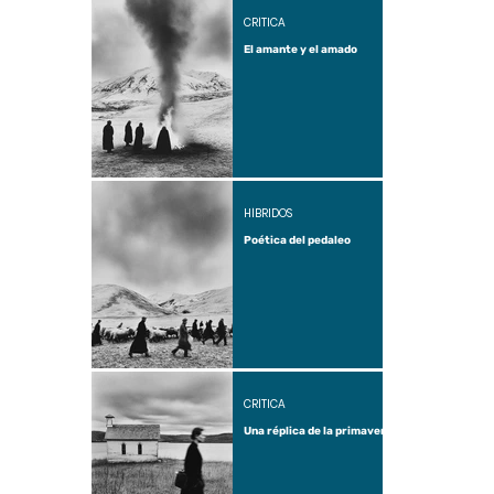
CRÍTICA
El amante y el amado
HÍBRIDOS
Poética del pedaleo
CRÍTICA
Una réplica de la primavera