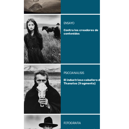
ENSAYO
Contra los creadores de
contenidos
PSICOANÁLISIS
El industrioso caballero de
Thanatos (fragmento)
FOTOGRAFÍA