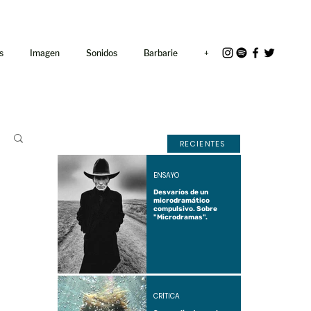
<link rel="icon"
href="/path/to/favicon.ico">
s
Imagen
Sonidos
Barbarie
+
RECIENTES
ENSAYO
Desvaríos de un
microdramático
compulsivo. Sobre
"Microdramas".
CRÍTICA