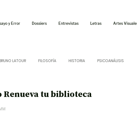
sayo y Error
Dossiers
Entrevistas
Letras
Artes Visuale
BRUNO LATOUR
FILOSOFÍA
HISTORIA
PSICOANÁLISIS
ÍA
LETRAS
CRÍTICA
CRÓNICA
SONIDOS
ro Renueva tu biblioteca
AMM
 CURSOS
AUDIOTEXTO
HÍBRIDOS
CINE
FICCIONES
AFUERISMOS
POESÍA
ENSAYO