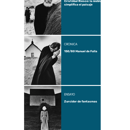
Cristóbal Riesco: la niebla
simplifica el paisaje
CRÓNICA
150/80 Manuel de Falla
ENSAYO
Zurcidor de fantasmas