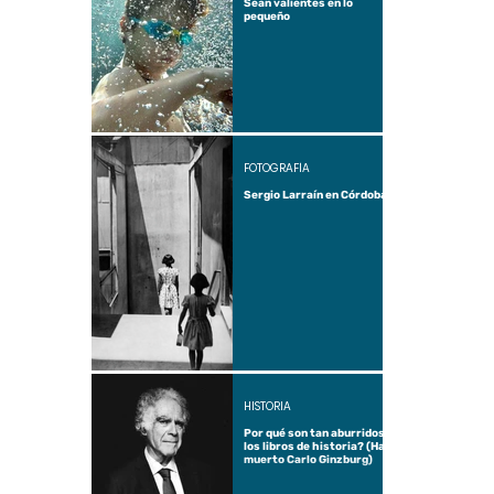
Sean valientes en lo
pequeño
FOTOGRAFÍA
Sergio Larraín en Córdoba
HISTORIA
Por qué son tan aburridos
los libros de historia? (Ha
muerto Carlo Ginzburg)