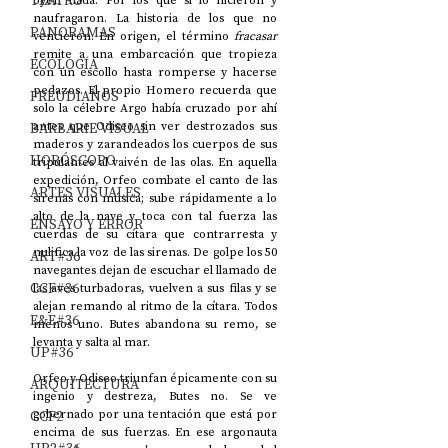
TEATRO
oyen nada. Por los que sí lo hicieron y 
naufragaron. La historia de los que no 
PANORAMAS
vencieron. En origen, el término 
fracasar
remite a una embarcación que tropieza 
ECOLOGÍA
con un escollo hasta romperse y hacerse 
pedazos. El propio Homero recuerda que 
FREUDIANOS
solo la célebre Argo había cruzado por ahí 
BARBARIE VISUAL
antes que Odiseo sin ver destrozados sus 
maderos y zarandeados los cuerpos de sus 
HORÓSCOPO
tripulantes al vaivén de las olas. En aquella 
expedición, Orfeo combate el canto de las 
ARTES VISUALES
sirenas con música; sube rápidamente a lo 
alto de la nave y toca con tal fuerza las 
ENSAYO Y ERROR
cuerdas de su cítara que contrarresta y 
nulifica la voz de las sirenas. De golpe los 50 
ART#36
navegantes dejan de escuchar el llamado de 
CCF#36
las aves turbadoras, vuelven a sus filas y se 
alejan remando al ritmo de la cítara. Todos 
E&E#36
menos uno. Butes abandona su remo, se 
levanta y salta al mar. 
UP#36
Orfeo y Odiseo triunfan épicamente con su 
ARQUITECTURA
ingenio y destreza, Butes no. Se ve 
CCF2
gobernado por una tentación que está por 
encima de sus fuerzas. En ese argonauta 