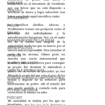
BARBARIE
influyentes en el inventario de Occidente 
que ese héroe que no está dispuesto a 
ORÁCULO
sacrificar su deseo y logra sobrevivir tras 
haber escuchado aquel mortífero canto. 
AFUERISMOS
POESÍA
La metáfora clarifica. Adorno y 
Horkheimer toman esa peripecia como el 
ENSAYO
prototipo del individualismo y la 
autoafirmación burguesas. Ven en el canto 
DOSSIER NOCHE DE LAS IDEAS
XII de la 
Odisea
 una alegoría de la 
subjetividad moderna que se mueve por el 
ANTROPOLOGÍA
interés más irresponsable. Para escuchar el 
canto de las sirenas, Odiseo pone en 
OPINIÓN
marcha una razón instrumental que 
50 AÑOS DEL GOLPE
somete y utiliza a los otros para conseguir 
su propio fin: dominar la naturaleza a 
CIENCIA Y TECNOLOGÍA
placer. En su forma de proceder ya ven 
dibujada la praxis del que veta el gozo de los 
DOSSIER CONSEJO CONSTITUCIONAL
demás y dispone de su esfuerzo para 
2023
incrementar su poder. Ahí el triunfo del 
que puede sentirlo y contarlo todo para 
FUTURO ANTERIOR
convertirse él mismo en mito. 
PODCAST
Mi curiosidad se inclina por los que no 