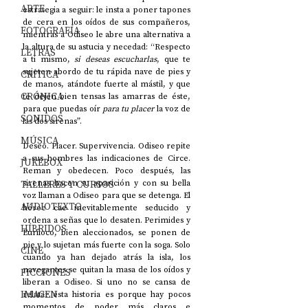
ARTE
estrategia a seguir: le insta a poner tapones 
de cera en los oídos de sus compañeros, 
FOTOGRAFÍA
mientras a Odiseo le abre una alternativa a 
la altura de su astucia y necedad: “Respecto 
LETRAS
a ti mismo, 
si deseas escucharlas
, que te 
sujeten abordo de tu rápida nave de pies y 
CRÍTICA
de manos, atándote fuerte al mástil, y que 
CRÓNICA
te dejen bien tensas las amarras de éste, 
para que puedas oír 
para tu placer
 la voz de 
SONIDOS
las dos sirenas”.
MÚSICA
Deseo. Placer. Supervivencia. Odiseo repite 
a sus hombres las indicaciones de Circe. 
JUKEBOX
Reman y obedecen. Poco después, las 
TALLERES Y CURSOS
sirenas hacen su aparición y con su bella 
voz llaman a Odiseo para que se detenga. El 
AUDIOTEXTO
héroe cae inevitablemente seducido y 
ordena a señas que lo desaten. Perimides y 
HÍBRIDOS
Euríloco, bien aleccionados, se ponen de 
pie y lo sujetan más fuerte con la soga. Solo 
CINE
cuando ya han dejado atrás la isla, los 
navegantes se quitan la masa de los oídos y 
FICCIONES
liberan a Odiseo. Si uno no se cansa de 
IMAGEN
relatar esta historia es porque hay pocos 
momentos de poder más claros e 