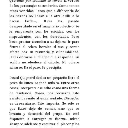
UP2#36
que 
arde por escuchar
 se revela la verdad 
de los personajes secundarios. Como tantos 
otros vencidos —esos que a diferencia de 
los héroes no llegan a la otra orilla o lo 
hacen tarde—, Butes ha pasado 
desapercibido en el imaginario colectivo. Se 
le emparenta con los suicidas, con los 
imprudentes, con los derrotados. Pero 
basta prestar atención a su dejarse ir para 
fisurar el relato heroico al uso y sentir 
afecto por su renuncia y vulnerabilidad. 
Butes encarna el cuerpo que responde. Su 
acción no obedece al cálculo. No quiere 
salvarse. Da el paso. Se precipita. 
Pascal Quignard dedica un pequeño libro al 
gesto de Butes. Es todo música. Entre otras 
cosas, interpreta ese salto como una forma 
de disidencia. 
Sedeo
, nos recuerda este 
escritor, remite al estar sentado. 
Dis-sedeo
es des-sentarse. Esto importa. No sólo es 
que Butes deje de remar, sino que se 
levanta y desasocia del grupo. No está 
dispuesto a entregar su fuerza, mirar 
siempre adelante y esquivar el placer y los 