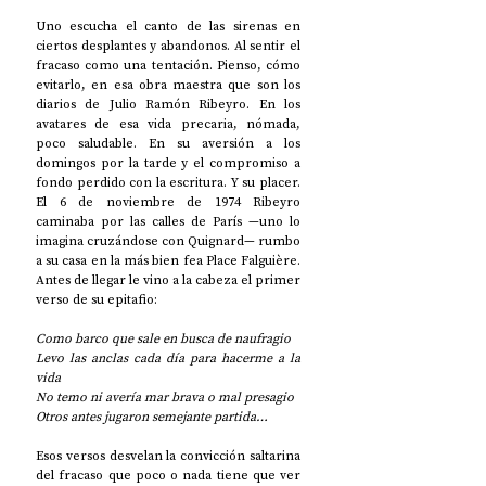
Uno escucha el canto de las sirenas en 
ciertos desplantes y abandonos. Al sentir el 
fracaso como una tentación. Pienso, cómo 
evitarlo, en esa obra maestra que son los 
diarios de Julio Ramón Ribeyro. En los 
avatares de esa vida precaria, nómada, 
poco saludable. En su aversión a los 
domingos por la tarde y el compromiso a 
fondo perdido con la escritura. Y su placer. 
El 6 de noviembre de 1974 Ribeyro 
caminaba por las calles de París —uno lo 
imagina cruzándose con Quignard— rumbo 
a su casa en la más bien fea Place Falguière. 
Antes de llegar le vino a la cabeza el primer 
verso de su epitafio:
Como barco que sale en busca de naufragio
Levo las anclas cada día para hacerme a la 
vida
No temo ni avería mar brava o mal presagio
Otros antes jugaron semejante partida…
Esos versos desvelan la convicción saltarina 
del fracaso que poco o nada tiene que ver 