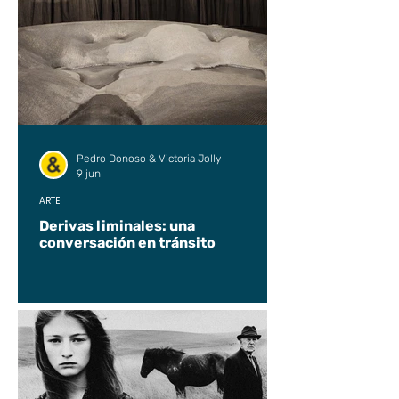
Pedro Donoso & Victoria Jolly
9 jun
ARTE
Derivas liminales: una
conversación en tránsito