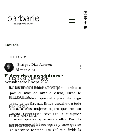
Entrada
TODAS
Enrique Díaz Álvarez
TODAS
5 sept 2023
El derecho a precipitarse
DESDE EL ALMACÉN
Actualizado:
5 sept 2023
DOSSIER BRUNO LATOUR
La historia es conocida. En pleno tránsito 
por el mar de amplio curso, Circe le 
FILOSOFÍA
advierte a Odiseo que debe pasar de largo 
la isla de las Sirenas. Evitar escuchar, a toda 
HISTORIA
costa, a esas mujeres-pájaro que con su 
“canto fascinante” hechizan a cualquier 
PSICOANÁLISIS
humano que se aproxima a ellas. Pero la 
ENTREVISTAS
diosa conoce al héroe aqueo y sabe que se 
ve siempre tentado. De ahí que divida la 