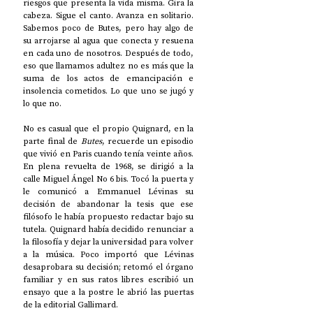
riesgos que presenta la vida misma. Gira la 
cabeza. Sigue el canto. Avanza en solitario. 
Sabemos poco de Butes, pero hay algo de 
su arrojarse al agua que conecta y resuena 
en cada uno de nosotros. Después de todo, 
eso que llamamos adultez no es más que la 
suma de los actos de emancipación e 
insolencia cometidos. Lo que uno se jugó y 
lo que no.
No es casual que el propio Quignard, en la 
parte final de 
Butes
, recuerde un episodio 
que vivió en Paris cuando tenía veinte años. 
En plena revuelta de 1968, se dirigió a la 
calle Miguel Ángel No 6 bis. Tocó la puerta y 
le comunicó a Emmanuel Lévinas su 
decisión de abandonar la tesis que ese 
filósofo le había propuesto redactar bajo su 
tutela. Quignard había decidido renunciar a 
la filosofía y dejar la universidad para volver 
a la música. Poco importó que Lévinas 
desaprobara su decisión; retomó el órgano 
familiar y en sus ratos libres escribió un 
ensayo que a la postre le abrió las puertas 
de la editorial Gallimard. 