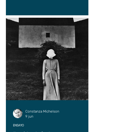
Constanza Michelson
9 jun
ENSAYO