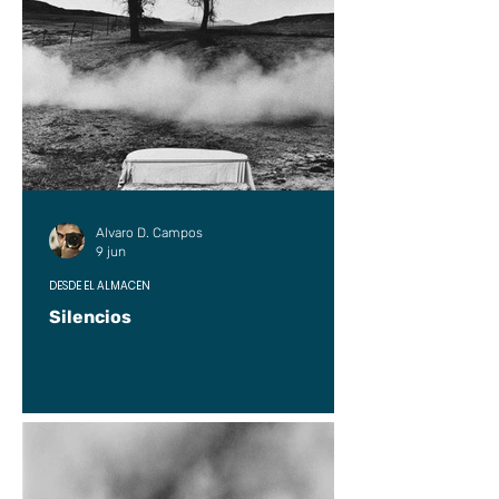
Alvaro D. Campos
9 jun
DESDE EL ALMACÉN
Silencios