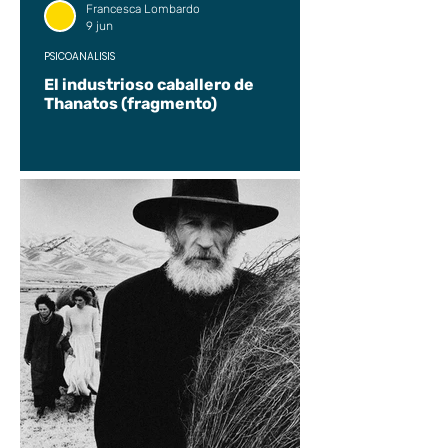
Francesca Lombardo
9 jun
PSICOANÁLISIS
El industrioso caballero de
Thanatos (fragmento)