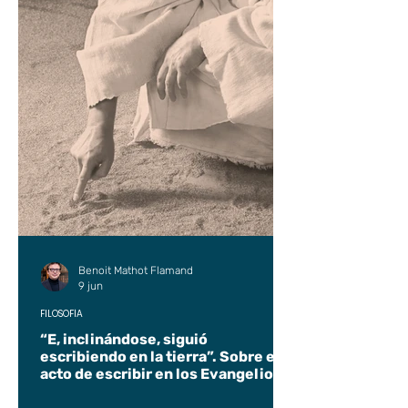
Benoit Mathot Flamand
9 jun
FILOSOFÍA
“E, inclinándose, siguió
escribiendo en la tierra”. Sobre el
acto de escribir en los Evangelios.