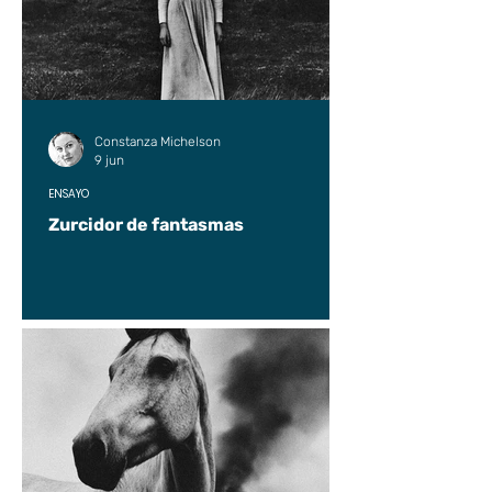
Constanza Michelson
9 jun
ENSAYO
Zurcidor de fantasmas