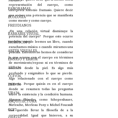
TEATRO
representación del cuerpo, como 
PANORAMAS
interpreta Antonio Damasio. Quiere decir 
que somos una potencia que se manifiesta 
ECOLOGÍA
como mente y como cuerpo. 
FREUDIANOS
¿En una relación virtual disminuye la 
BARBARIE VISUAL
potencia del cuerpo?  Porque esto ocurre 
HORÓSCOPO
también cuando leemos un libro, cuando 
escuchamos música o cuando miramos una 
ARTES VISUALES
película. Entonces no hemos de considerar 
lo que ocurre con el cuerpo en términos 
ENSAYO Y ERROR
de movimiento/reposo ni en términos de 
ART#36
contacto desde la piel. Es algo más 
profundo y enigmático lo que se pierde. 
CCF#36
Algo relacionado con el cuerpo como 
E&E#36
misterio. Porque quizás es en el cuerpo 
donde se resumen todas las preguntas 
UP#36
sobre la existencia y la condición humana. 
Algunos filósofos, como Schopenhauer, 
ARQUITECTURA
Nietzsche, Merleau Pony o Michel Foucault 
CCF2
han querido llevar la filosofía de a la 
corporalidad. Igual que hicieron, a su 