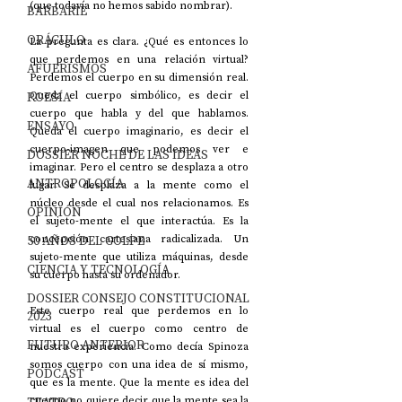
(que todavía no hemos sabido nombrar).
BARBARIE
ORÁCULO
La pregunta es clara. ¿Qué es entonces lo 
que perdemos en una relación virtual? 
AFUERISMOS
Perdemos el cuerpo en su dimensión real. 
POESÍA
Queda el cuerpo simbólico, es decir el 
cuerpo que habla y del que hablamos. 
ENSAYO
Queda el cuerpo imaginario, es decir el 
cuerpo-imagen que podemos ver e 
DOSSIER NOCHE DE LAS IDEAS
imaginar. Pero el centro se desplaza a otro 
ANTROPOLOGÍA
lugar. Se desplaza a la mente como el 
núcleo desde el cual nos relacionamos. Es 
OPINIÓN
el sujeto-mente el que interactúa. Es la 
50 AÑOS DEL GOLPE
concepción cartesiana radicalizada. Un 
sujeto-mente que utiliza máquinas, desde 
CIENCIA Y TECNOLOGÍA
su cuerpo hasta su ordenador.
DOSSIER CONSEJO CONSTITUCIONAL
Este cuerpo real que perdemos en lo 
2023
virtual es el cuerpo como centro de 
FUTURO ANTERIOR
nuestra experiencia. Como decía Spinoza 
somos cuerpo con una idea de sí mismo, 
PODCAST
que es la mente. Que la mente es idea del 
cuerpo no quiere decir que la mente sea la 