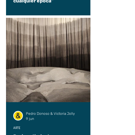
cualquier época”
Pedro Donoso & Victoria Jolly
9 jun
ARTE