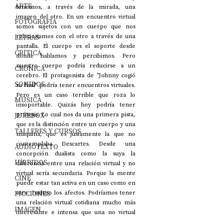
ARTE
tenemos, a través de la mirada, una 
imagen del otro. En un encuentro virtual 
FOTOGRAFÍA
somos sujetos con un cuerpo que nos 
LETRAS
relacionamos con el otro a través de una 
pantalla. El cuerpo es el soporte desde 
CRÍTICA
donde hablamos y percibimos. Pero 
nuestro cuerpo podría reducirse a un 
CRÓNICA
cerebro. El protagonista de "Johnny cogió 
SONIDOS
su fusil" podría tener encuentros virtuales. 
Pero es un caso terrible que roza lo 
MÚSICA
insoportable. Quizás hoy podría tener 
JUKEBOX
prótesis. Lo cual nos da una primera pista, 
que es la distinción entre un cuerpo y una 
TALLERES Y CURSOS
máquina, que es justamente la que no 
contemplaba Descartes. Desde una 
AUDIOTEXTO
concepción dualista como la suya la 
HÍBRIDOS
diferencia entre una relación virtual y no 
virtual sería secundaria. Porque la mente 
CINE
puede estar tan activa en un caso como en 
FICCIONES
otro. Incluso los afectos. Podríamos tener 
una relación virtual cotidiana mucho más 
IMAGEN
interesante e intensa que una no virtual 