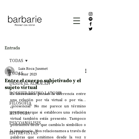
Entrada
TODAS
Luis Roca Jusmet
TODAS
5 mar 2023
Entre el cuerpo subjetivado y el
DESDE EL ALMACÉN
sujeto virtual
DOSSIER BRUNO LATOUR
Es interesante pensar la diferencia entre 
una relación por vía virtual o por via… 
FILOSOFÍA
¿presencial? No me parece un término 
HISTORIA
preciso porque si estableces una relación 
virtual también estás presente. Tampoco 
PSICOANÁLISIS
podríamos decir que cambia lo simbólico o 
lo imaginario. Nos relacionamos a través de 
ENTREVISTAS
palabras que emitimos desde la voz y 