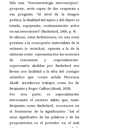
Sólo una “fenomenología microscópica”, 
propone, sería capaz de dar respuesta a 
esa pregunta. “Al nivel de la imagen 
poética, la dualidad del sujeto y del objeto es 
irisada, espejeante, continuamente activa 
en sus inversiones” (Bachelard, 2000, p. 9). 
Se ubican, estas definiciones, en una zona 
próxima a la concepción materialista de la 
mímesis
 (o 
mimikry
), opuesta a la de la 
mímesis como  
representación
: las nociones 
de resonancia y –especialmente- 
repercusión aludidas por Bachelard nos 
llevan con facilidad a la idea del 
contagio 
mimético
 que –como señala Florencia 
Abadi- atendieron trabajos como los de 
Benjamin y Roger Caillois (Abadi, 2020). 
Por otra parte, es especialmente 
interesante el carácter súbito que, tanto 
Benjamin como Bachelard, reconocen en 
el fenómeno de la significación: “Así el 
nexo significativo de las palabras y de las 
proposiciones es el portador en el cual 