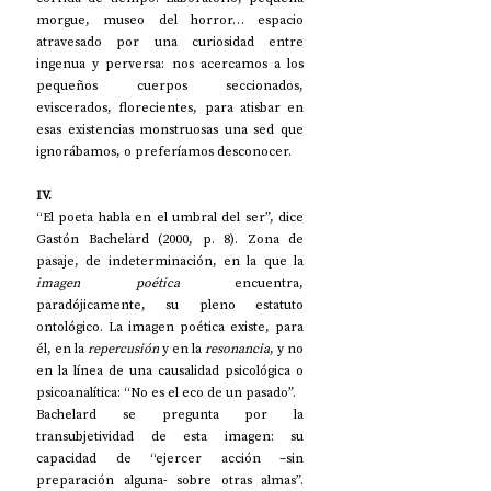
morgue, museo del horror… espacio 
atravesado por una curiosidad entre 
ingenua y perversa: nos acercamos a los 
pequeños cuerpos seccionados, 
eviscerados, florecientes, para atisbar en 
esas existencias monstruosas una sed que 
ignorábamos, o preferíamos desconocer.  
IV.
“El poeta habla en el umbral del ser”, dice 
Gastón Bachelard (2000, p. 8). Zona de 
pasaje, de indeterminación, en la que la 
imagen poética
 encuentra, 
paradójicamente, su pleno estatuto 
ontológico. La imagen poética existe, para 
él, en la 
repercusión
 y en la 
resonancia
, y no 
en la línea de una causalidad psicológica o 
psicoanalítica: “No es el eco de un pasado”. 
Bachelard se pregunta por la 
transubjetividad de esta imagen: su 
capacidad de “ejercer acción –sin 
preparación alguna- sobre otras almas”. 