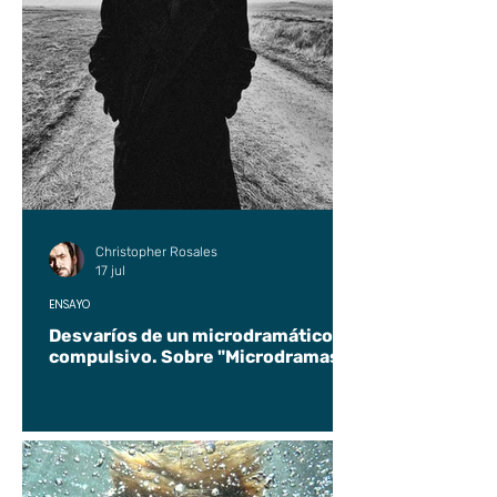
Christopher Rosales
17 jul
ENSAYO
Desvaríos de un microdramático
compulsivo. Sobre "Microdramas".