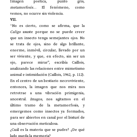
Imagen poética, punto gris, 
metamorfosis
… El fenómeno, como 
vemos, no ocurre sin violencia. 
VII.
“No es cierto, como se afirma, que la 
Caligo
 asuste porque no se puede creer 
que un insecto tenga semejantes ojos. No 
se trata de ojos, sino de algo brillante, 
enorme, inmóvil, circular, llevado por un 
ser viviente, y que, en efecto, sin ser un 
ojo, parece mirar”, escribía Caillois, 
analizando las relaciones entre mimetismo 
animal e intimidación (Caillois, 1962, p. 112). 
En el centro de un bestiario necroviviente, 
entonces, la imagen que nos mira nos 
retrotrae a una vibración primigenia, 
ancestral. 
Imagos
, nos agitamos en el 
último tramo de la metamorfosis, y 
emergemos como insectos ya formados, 
para ser abiertos en canal por el bisturí de 
una observación meticulosa. 
¿Cuál es la materia que se pudre? ¿De qué 
lado queda la memoria? 