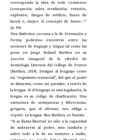
corresponde la idea de todo Comienzo 
(
concepción
, soles, irradiación, rotación, 
explosión, fuegos de artificio, haces de 
luces) o, mejor: el concepto de 
huevo
[5]
” 
(p. 56). 
Una dialéctica cercana a la de formación y 
forma podemos encontrar entre las 
nociones de 
lenguaje
 y 
lengua
 tal como las 
pone en juego Roland Barthes en su 
Lección inaugural 
de la cátedra de 
Semiología Literaria del College de France 
(Barthes, 2014). Designa al lenguaje como 
un “organismo transocial”, del que el 
poder
se alimenta, como un parásito, a través de 
la lengua. Si el lenguaje es una legislación, la 
lengua es su código de clasificación. Una 
estructura de semejanzas y diferencias, 
gregaria, que al afirmar, nos obliga a 
repetir. La lengua, dice Barthes, es fascista.
“Si se llama libertad no sólo a la capacidad 
de sustraerse al poder, sino también y 
sobre todo a la de no someter a nadie, 