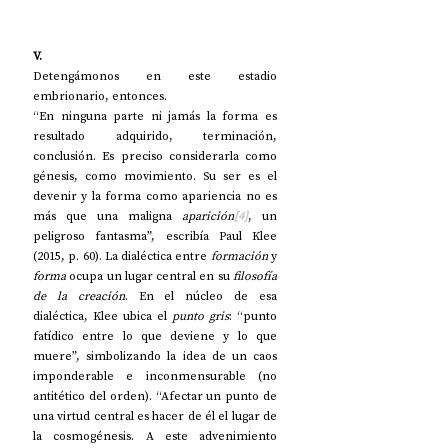
V.
Detengámonos en este estadio 
embrionario, entonces.  
“En ninguna parte ni jamás la forma es 
resultado adquirido, terminación, 
conclusión. Es preciso considerarla como 
génesis, como movimiento. Su ser es el 
devenir y la forma como apariencia no es 
más que una maligna 
aparición
[4]
, un 
peligroso fantasma”, escribía Paul Klee 
(2015, p. 60). La dialéctica entre 
formación
 y 
forma
 ocupa un lugar central en su 
filosofía 
de la creación
. En el núcleo de esa 
dialéctica, Klee ubica el 
punto gris
: “punto 
fatídico entre lo que deviene y lo que 
muere”, simbolizando la idea de un caos 
imponderable e inconmensurable (no 
antitético del orden). “Afectar un punto de 
una virtud central es hacer de él el lugar de 
la cosmogénesis. A este advenimiento 