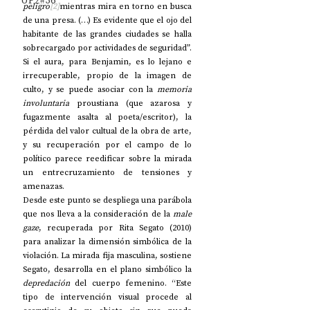
UP2#36
peligro
[2]
mientras mira en torno en busca 
de una presa. (…) Es evidente que el ojo del 
habitante de las grandes ciudades se halla 
sobrecargado por actividades de seguridad”. 
Si el aura, para Benjamin, es lo lejano e 
irrecuperable, propio de la imagen de 
culto, y se puede asociar con la 
memoria 
involuntaria
 proustiana (que azarosa y 
fugazmente asalta al poeta/escritor), la 
pérdida del valor cultual de la obra de arte, 
y su recuperación por el campo de lo 
político parece reedificar sobre la mirada 
un entrecruzamiento de tensiones y 
amenazas. 
Desde este punto se despliega una parábola 
que nos lleva a la consideración de la 
male 
gaze
, recuperada por Rita Segato (2010) 
para analizar la dimensión simbólica de la 
violación. La mirada fija masculina, sostiene 
Segato, desarrolla en el plano simbólico la 
depredación
 del cuerpo femenino. “Este 
tipo de intervención visual procede al 