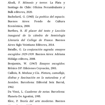
Abadi, F. 
Mímesis y terror
. La Plata y 
Santiago de Chile: Oficina Perambulante y 
Bulk editores, 2020. 
Bachelard, G. (1965) 
La poética del espacio
. 
Buenos Aires: Fondo de Cultura 
Económica, 2000.
Barthes, R. 
El placer del texto y Lección 
inaugural de la cátedra de Semiología 
Literaria del College de France
. Buenos 
Aires: Siglo Veintiuno Editores, 2014. 
Bataille, G. 
La conjuración sagrada: ensayos 
escogidos 1929-1939
. Buenos Aires: Adriana 
Hidalgo editora, 2008.
Benjamin, W. (1967) 
Ensayos escogidos
. 
México DF: Ediciones Coyoacán, 2001. 
Caillois, R. 
Medusa y Cía. Pintura, camuflaje, 
disfraz y fascinación en la naturaleza y el 
hombre. 
Barcelona: Editorial Seix Barral, 
1962. 
Da Vinci, L. 
Cuaderno de notas
. Barcelona: 
Planeta-De Agostini, 1995.
Klee, P. 
Teoría del arte moderno
. Buenos 