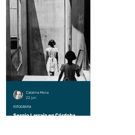
Catalina Mena
22 jun
FOTOGRAFÍA
Sergio Larraín en Córdoba