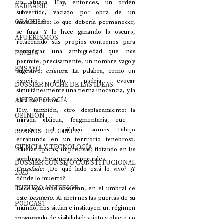
un afuera. Hay, entonces, un orden 
BARBARIE
subvertido, vaciado por obra de un 
ORÁCULO
movimiento: lo que debería permanecer, 
se fuga. Y lo hace ganando lo oscuro, 
AFUERISMOS
retaceando sus propios contornos para 
conquistar una ambigüedad que nos 
POESÍA
permite, precisamente, un nombre vago y 
ENSAYO
sugestivo: 
criatura
. La palabra, como un 
espejito roto, podría evocar 
DOSSIER NOCHE DE LAS IDEAS
simultáneamente una tierna inocencia, y la 
ANTROPOLOGÍA
cara del horror.  
Hay, también, otro desplazamiento: la 
OPINIÓN
mirada oblicua, fragmentaria, que –
nosotros, el público- somos. Dibujo 
50 AÑOS DEL GOLPE
errabundo en un territorio tenebroso. 
CIENCIA Y TECNOLOGÍA
Siluetas opacas, imprecisas, flotando en las 
sombras. Presencias espectrales. 
DOSSIER CONSEJO CONSTITUCIONAL
Crossfade: 
¿De qué lado está lo vivo? ¿Y 
2023
dónde lo muerto? 
FUTURO ANTERIOR
Doce ojos nos observan, en el umbral de 
este 
bestiario
. Al abrirnos las puertas de su 
PODCAST
mundo, nos sitúan e instituyen un régimen 
inesperado de visibilidad: sujeto y objeto no 