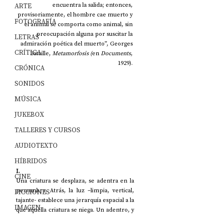
ARTE
encuentra la salida; entonces, 
provisoriamente, el hombre cae muerto y 
FOTOGRAFÍA
el animal se comporta como animal, sin 
preocupación alguna por suscitar la 
LETRAS
admiración poética del muerto”, Georges 
CRÍTICA
Bataille, 
Metamorfosis (
en 
Documents
, 
1929). 
CRÓNICA
SONIDOS
MÚSICA
JUKEBOX
TALLERES Y CURSOS
AUDIOTEXTO
HÍBRIDOS
I. 
CINE
Una criatura se desplaza, se adentra en la 
penumbra. Atrás, la luz –limpia, vertical, 
FICCIONES
tajante- establece una jerarquía espacial a la 
IMAGEN
que aquella criatura se niega. Un adentro, y 