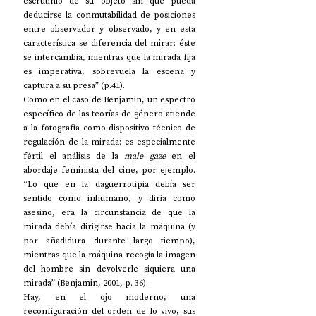
escrutinio de su objeto sin que pueda 
deducirse la conmutabilidad de posiciones 
entre observador y observado, y en esta 
característica se diferencia del mirar: éste 
se intercambia, mientras que la mirada fija 
es imperativa, sobrevuela la escena y 
captura a su presa” (p.41). 
Como en el caso de Benjamin, un espectro 
específico de las teorías de género atiende 
a la fotografía como dispositivo técnico de 
regulación de la mirada: es especialmente 
fértil el análisis de la 
male gaze
 en el 
abordaje feminista del cine, por ejemplo. 
“Lo que en la daguerrotipia debía ser 
sentido como inhumano, y diría como 
asesino, era la circunstancia de que la 
mirada debía dirigirse hacia la máquina (y 
por añadidura durante largo tiempo), 
mientras que la máquina recogía la imagen 
del hombre sin devolverle siquiera una 
mirada” (Benjamin, 2001, p. 36).
Hay, en el ojo moderno, una 
reconfiguración del orden de lo vivo, sus 