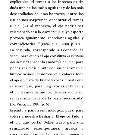
explicables. El temor a los insectos es sin 
duda uno de los más singulares y de los más 
desarrollados de esos horrores, entre los 
cuales nos sorprende encontrar el temor 
al ojo. (…) Al respecto, el ojo podría ser 
relacionado con lo 
cortante
[3]
, 
cuyo aspecto 
provoca igualmente reacciones agudas y 
contradictorias…” (Bataille, G., 2008, p. 37). 
La segunda, corresponde a Leonardo da 
Vinci, para quien el ojo constituía 
la ventana 
del alma
: “Al hacer la anatomía del ojo, para 
poder ver bien el interior sin derramar el 
humor acuoso, tenemos que colocar todo 
el ojo en clara de huevo y cocerlo hasta que 
se solidifique, para luego cortar el huevo y 
el ojo transversalmente, de suerte que no 
se derrame nada de la parte seccionada” 
(Da Vinci, L., 1995, p. 62).
Espanto y pasión entomológica, pues, para 
volver a nuestro bestiario. El ojo cortado, y 
el ojo que corta. Doble trazo para una 
sensibilidad extemporánea, arcaica o 
corrida de tiempo. Laboratorio, pequeña 