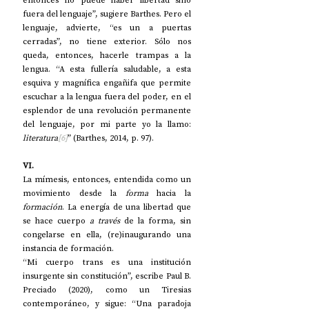
entonces no puede haber libertad sino 
fuera del lenguaje”, sugiere Barthes. Pero el 
lenguaje, advierte, “es un a puertas 
cerradas”, no tiene exterior. Sólo nos 
queda, entonces, hacerle trampas a la 
lengua. “A esta fullería saludable, a esta 
esquiva y magnífica engañifa que permite 
escuchar a la lengua fuera del poder, en el 
esplendor de una revolución permanente 
del lenguaje, por mi parte yo la llamo: 
literatura
[6]
” (Barthes, 2014, p. 97). 
VI.
La mímesis, entonces, entendida como un 
movimiento desde la 
forma
 hacia la 
formación
. La energía de una libertad que 
se hace cuerpo 
a través
 de la forma, sin 
congelarse en ella, (re)inaugurando una 
instancia de formación.
“Mi cuerpo trans es una institución 
insurgente sin constitución”, escribe Paul B. 
Preciado (2020), como un Tiresias 
contemporáneo, y sigue: “Una paradoja 