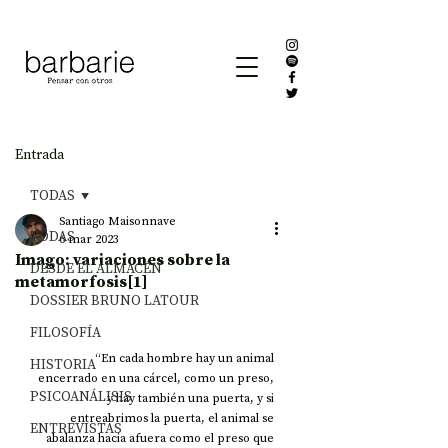
Entrada
TODAS
Santiago Maisonnave
TODAS
6 mar 2023
Imago: variaciones sobre la
DESDE EL ALMACÉN
metamorfosis[1]
DOSSIER BRUNO LATOUR
FILOSOFÍA
“En cada hombre hay un animal 
HISTORIA
encerrado en una cárcel, como un preso, 
PSICOANÁLISIS
y hay también una puerta, y si 
entreabrimos la puerta, el animal se 
ENTREVISTAS
abalanza hacia afuera como el preso que 