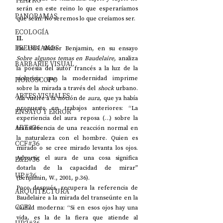
TEATRO
serán en este reino lo que esperaríamos 
PANORAMAS
que sean. No seremos lo que creíamos ser. 
ECOLOGÍA
II. 
FREUDIANOS
En 1939 Walter Benjamin, en su ensayo 
Sobre algunos temas en Baudelaire, 
analiza 
BARBARIE VISUAL
la poesía del autor francés a la luz de la 
violencia que la modernidad imprime 
HORÓSCOPO
sobre la mirada a través del 
shock 
urbano. 
ARTES VISUALES
Allí vuelve a la noción de 
aura
, que ya había 
propuesto en trabajos anteriores: “La 
ENSAYO Y ERROR
experiencia del aura reposa (…) sobre la 
ART#36
transferencia de una reacción normal en 
la naturaleza con el hombre. Quien es 
CCF#36
mirado o se cree mirado levanta los ojos. 
Advertir el aura de una cosa significa 
E&E#36
dotarla de la capacidad de mirar” 
UP#36
(Benjamin, W., 2001, p.36). 
Poco después, recupera la referencia de 
ARQUITECTURA
Baudelaire a la mirada del transeúnte en la 
CCF2
ciudad moderna: “Si en esos ojos hay una 
vida, es la de la fiera que atiende al 