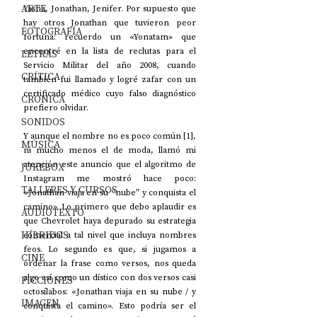
ARTE
Yasna, Jonathan, Jenifer. Por supuesto que 
hay otros Jonathan que tuvieron peor 
FOTOGRAFÍA
fortuna: recuerdo un «Yonatam» que 
encontré en la lista de reclutas para el 
LETRAS
Servicio Militar del año 2008, cuando 
CRÍTICA
también fui llamado y logré zafar con un 
certificado médico cuyo falso diagnóstico 
CRÓNICA
prefiero olvidar. 
SONIDOS
Y aunque el nombre no es poco común [1], 
MÚSICA
ni mucho menos el de moda, llamó mi 
atención este anuncio que el algoritmo de 
JUKEBOX
Instagram me mostró hace poco: 
TALLERES Y CURSOS
«Jonathan viaja en su “nube” y conquista el 
camino». Lo primero que debo aplaudir es 
AUDIOTEXTO
que Chevrolet haya depurado su estrategia 
HÍBRIDOS
comercial a tal nivel que incluya nombres 
feos. Lo segundo es que, si jugamos a 
CINE
ordenar la frase como versos, nos queda 
algo así como un dístico con dos versos casi 
FICCIONES
octosílabos: «Jonathan viaja en su nube / y 
IMAGEN
conquista el camino». Esto podría ser el 