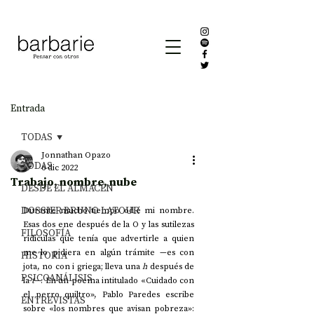
Entrada
TODAS
Jonnathan Opazo
TODAS
6 dic 2022
Trabajo, nombre, nube
DESDE EL ALMACÉN
DOSSIER BRUNO LATOUR
Durante mucho tiempo odié mi nombre. 
Esas dos ene después de la O y las sutilezas 
FILOSOFÍA
ridículas que tenía que advertirle a quien 
me lo pidiera en algún trámite —es con 
HISTORIA
jota, no con i griega; lleva una 
h
 después de 
PSICOANÁLISIS
la 
t
—. En un poema intitulado «Cuidado con 
el perro quiltro», Pablo Paredes escribe 
ENTREVISTAS
sobre «los nombres que avisan pobreza»: 