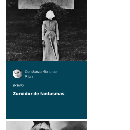
Constanza Michelson
9 jun
ENSAYO
Zurcidor de fantasmas