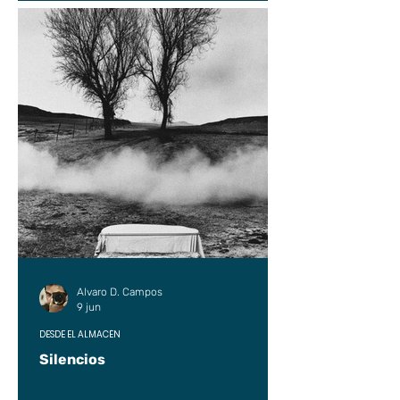
Alvaro D. Campos
9 jun
DESDE EL ALMACÉN
Silencios