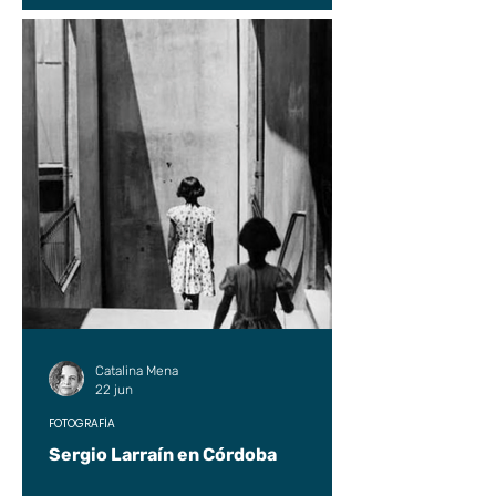
Catalina Mena
22 jun
FOTOGRAFÍA
Sergio Larraín en Córdoba