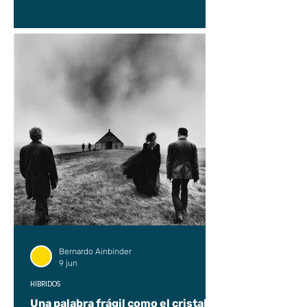
Bernardo Ainbinder
9 jun
HÍBRIDOS
Una palabra frágil como el cristal.