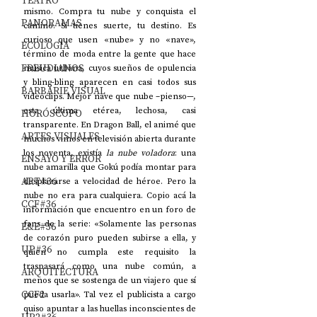
TEATRO
mismo. Compra tu nube y conquista el 
PANORAMAS
camino. Si tienes suerte, tu destino. Es 
curioso que usen «nube» y no «nave», 
ECOLOGÍA
término de moda entre la gente que hace 
FREUDIANOS
música urbana, cuyos sueños de opulencia 
y bling-bling aparecen en casi todos sus 
BARBARIE VISUAL
videoclips. Mejor nave que nube –pienso—, 
esta última etérea, lechosa, casi 
HORÓSCOPO
transparente. En Dragon Ball, el animé que 
ARTES VISUALES
muchos vimos en televisión abierta durante 
los noventa, existía 
la nube voladora
: una 
ENSAYO Y ERROR
nube amarilla que Gokú podía montar para 
ART#36
desplazarse a velocidad de héroe. Pero la 
nube no era para cualquiera. Copio acá la 
CCF#36
información que encuentro en un foro de 
fans de la serie: «Solamente las personas 
E&E#36
de corazón puro pueden subirse a ella, y 
UP#36
quien no cumpla este requisito la 
traspasará como una nube común, a 
ARQUITECTURA
menos que se sostenga de un viajero que sí 
CCF2
pueda usarla». Tal vez el publicista a cargo 
quiso apuntar a las huellas inconscientes de 