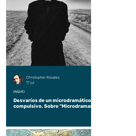
Christopher Rosales
17 jul
ENSAYO
Desvaríos de un microdramático
compulsivo. Sobre "Microdramas".