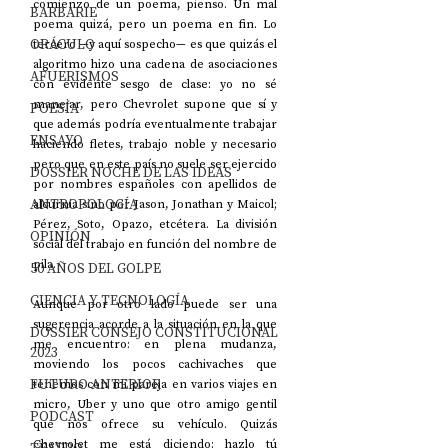
comienzo de un poema, pienso. Un mal 
BARBARIE
poema quizá, pero un poema en fin. Lo 
ORÁCULO
tercero —y aquí sospecho— es que quizás el 
algoritmo hizo una cadena de asociaciones 
AFUERISMOS
con evidente sesgo de clase: yo no sé 
manejar, pero Chevrolet supone que sí y 
POESÍA
que además podría eventualmente trabajar 
ENSAYO
haciendo fletes, trabajo noble y necesario 
pero que en este país no suele ser ejercido 
DOSSIER NOCHE DE LAS IDEAS
por nombres españoles con apellidos de 
ANTROPOLOGÍA
alcurnia sino por Jason, Jonathan y Maicol; 
Pérez, Soto, Opazo, etcétera. La división 
OPINIÓN
social del trabajo en función del nombre de 
pila. 
50 AÑOS DEL GOLPE
CIENCIA Y TECNOLOGÍA
Aunque por otro lado puede ser una 
sugerencia acorde a la situación en la que 
DOSSIER CONSEJO CONSTITUCIONAL
me encuentro: en plena mudanza, 
2023
moviendo los pocos cachivaches que 
FUTURO ANTERIOR
tenemos con mi pareja en varios viajes en 
micro, Uber y uno que otro amigo gentil 
PODCAST
que nos ofrece su vehículo. Quizás 
Chevrolet me está diciendo: hazlo tú 