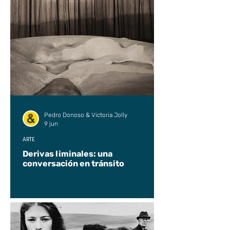
Pedro Donoso & Victoria Jolly
9 jun
ARTE
Derivas liminales: una
conversación en tránsito