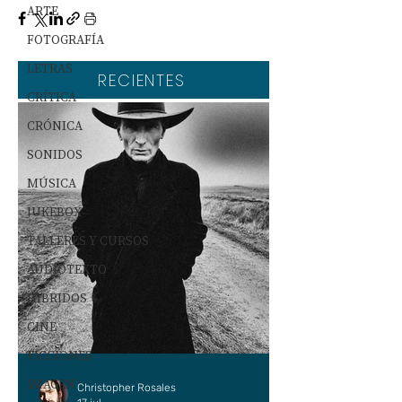
ARTE
FOTOGRAFÍA
LETRAS
RECIENTES
CRÍTICA
CRÓNICA
SONIDOS
MÚSICA
JUKEBOX
TALLERES Y CURSOS
AUDIOTEXTO
HÍBRIDOS
CINE
FICCIONES
IMAGEN
Christopher Rosales