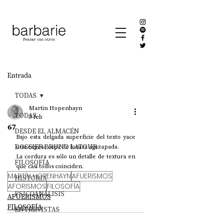
Entrada
TODAS
Martin Hopenhayn
TODAS
3 feb
67
DESDE EL ALMACÉN
Bajo esta delgada superficie del texto yace 
DOSSIER BRUNO LATOUR
una espesa capa de locura agazapada.
La cordura es sólo un detalle de textura en 
FILOSOFÍA
que casi todos coinciden.
MARTÍN HOPENHAYN
AFUERISMOS
HISTORIA
AFORISMOS
FILOSOFÍA
PSICOANÁLISIS
AFUERISMOS
FILOSOFÍA
ENTREVISTAS