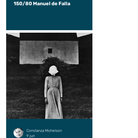
150/80 Manuel de Falla
Constanza Michelson
9 jun