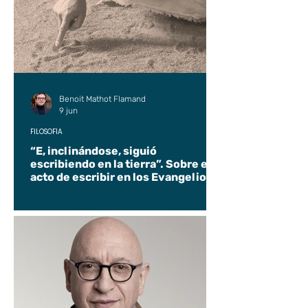
Benoit Mathot Flamand
9 jun
FILOSOFÍA
“E, inclinándose, siguió
escribiendo en la tierra”. Sobre el
acto de escribir en los Evangelios.