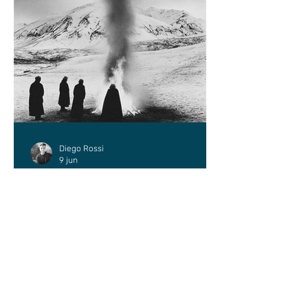
Diego Rossi
9 jun
CRÍTICA
El amante y el amado