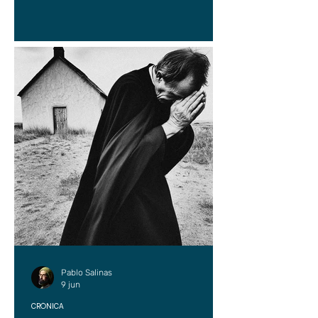
Pablo Salinas
9 jun
CRÓNICA