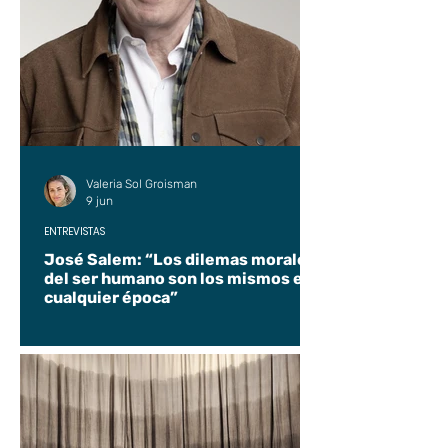
Valeria Sol Groisman
9 jun
ENTREVISTAS
José Salem: “Los dilemas morales
del ser humano son los mismos en
cualquier época”