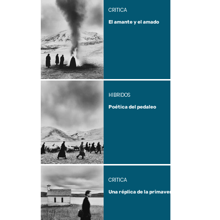
CRÍTICA
El amante y el amado
HÍBRIDOS
Poética del pedaleo
CRÍTICA
Una réplica de la primavera