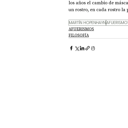
los años el cambio de máscar
un rostro, en cada rostro l
DOSSIER NOCHE DE LAS IDEAS
ANTR
MARTÍN HOPENHAYN
AFUERISMO
AFUERISMOS
FILOSOFÍA
CIENCIA Y TECNOLOGÍA