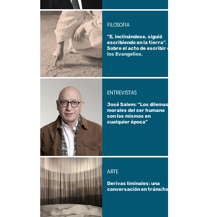
FILOSOFÍA
“E, inclinándose, siguió
escribiendo en la tierra”.
Sobre el acto de escribir en
los Evangelios.
ENTREVISTAS
José Salem: “Los dilemas
morales del ser humano
son los mismos en
cualquier época”
ARTE
Derivas liminales: una
conversación en tránsito