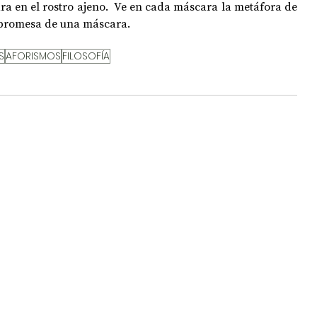
a en el rostro ajeno.  Ve en cada máscara la metáfora de 
a promesa de una máscara.
OPOLOGÍA
OPINIÓN
50 AÑOS DEL GOLPE
S
AFORISMOS
FILOSOFÍA