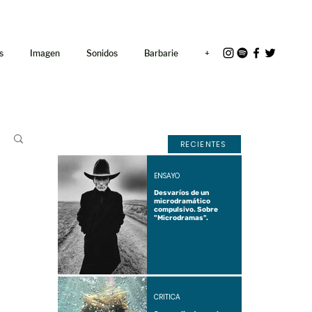
<link rel="icon"
href="/path/to/favicon.ico">
s
Imagen
Sonidos
Barbarie
+
RECIENTES
ENSAYO
Desvaríos de un
microdramático
compulsivo. Sobre
"Microdramas".
CRÍTICA