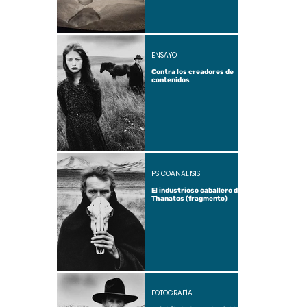
ENSAYO
Contra los creadores de
contenidos
PSICOANÁLISIS
El industrioso caballero de
Thanatos (fragmento)
FOTOGRAFÍA