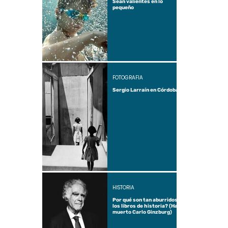
Sean valientes en lo
pequeño
FOTOGRAFÍA
Sergio Larraín en Córdoba
HISTORIA
Por qué son tan aburridos
los libros de historia? (Ha
muerto Carlo Ginzburg)