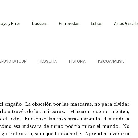
sayo y Error
Dossiers
Entrevistas
Letras
Artes Visuale
BRUNO LATOUR
FILOSOFÍA
HISTORIA
PSICOANÁLISIS
ÍA
LETRAS
CRÍTICA
CRÓNICA
SONIDOS
l engaño.  La obsesión por las máscaras, no para olvidar 
 CURSOS
AUDIOTEXTO
HÍBRIDOS
CINE
FICCIONES
rlo a través de las máscaras.   Máscaras que no mienten, 
del todo.  Encarnar las máscaras mirando el mundo a 
e cómo esa máscara de turno podría mirar el mundo.  No 
gure el rostro, sino que lo exacerbe.  Aprender a ver con 
AFUERISMOS
POESÍA
ENSAYO