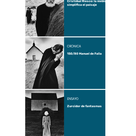
Cristóbal Riesco: la niebla
simplifica el paisaje
CRÓNICA
150/80 Manuel de Falla
ENSAYO
Zurcidor de fantasmas