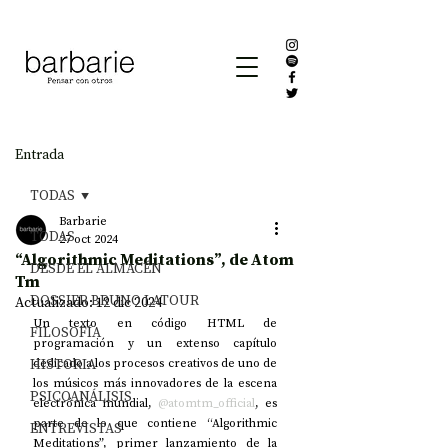
Entrada
TODAS
Barbarie
TODAS
27 oct 2024
“Algorithmic Meditations”, de Atom
DESDE EL ALMACÉN
Tm
DOSSIER BRUNO LATOUR
Actualizado:
12 dic 2024
Un texto en código HTML de 
FILOSOFÍA
programación y un extenso capítulo 
HISTORIA
dedicado a los procesos creativos de uno de 
los músicos más innovadores de la escena 
PSICOANÁLISIS
electrónica mundial, 
@atomtm_official
, es 
parte de lo que contiene “Algorithmic 
ENTREVISTAS
Meditations”, primer lanzamiento de la 