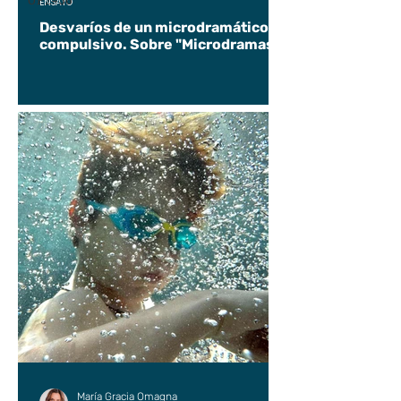
UP2#36
ENSAYO
Desvaríos de un microdramático
compulsivo. Sobre "Microdramas".
María Gracia Omagna