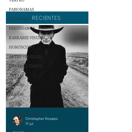
TEATRO
PANORAMAS
RECIENTES
ECOLOGÍA
FREUDIANOS
BARBARIE VISUAL
HORÓSCOPO
ARTES VISUALES
ENSAYO Y ERROR
ART#36
CCF#36
E&E#36
UP#36
ARQUITECTURA
Christopher Rosales
CCF2
17 jul