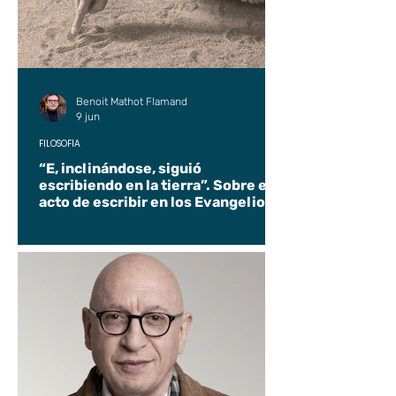
Benoit Mathot Flamand
9 jun
FILOSOFÍA
“E, inclinándose, siguió
escribiendo en la tierra”. Sobre el
acto de escribir en los Evangelios.