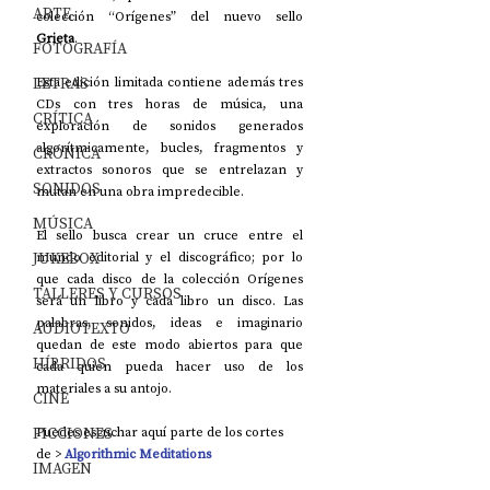
ARTE
colección “Orígenes” del nuevo sello 
Grieta
. 
FOTOGRAFÍA
LETRAS
Esta edición limitada contiene además tres 
CDs con tres horas de música, una 
CRÍTICA
exploración de sonidos generados 
algorítmicamente, bucles, fragmentos y 
CRÓNICA
extractos sonoros que se entrelazan y 
SONIDOS
mutan en una obra impredecible.
MÚSICA
El sello busca crear un cruce entre el 
JUKEBOX
mundo editorial y el discográfico; por lo 
que cada disco de la colección Orígenes 
TALLERES Y CURSOS
será un libro y cada libro un disco. Las 
palabras, sonidos, ideas e imaginario 
AUDIOTEXTO
quedan de este modo abiertos para que 
HÍBRIDOS
cada quien pueda hacer uso de los 
materiales a su antojo.
CINE
FICCIONES
Puedes escuchar aquí parte de los cortes 
de >
Algorithmic Meditations
IMAGEN