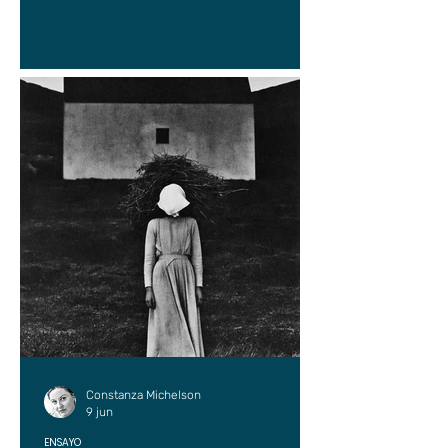
Constanza Michelson
9 jun
ENSAYO