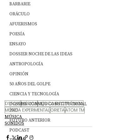
BARBARIE
ORÁCULO
AFUERISMOS
POESÍA
ENSAYO
DOSSIER NOCHE DE LAS IDEAS
ANTROPOLOGÍA
OPINIÓN
50 AÑOS DEL GOLPE
CIENCIA Y TECNOLOGÍA
DSTQ10
MÚSICA
MÚSICA ELECTRÓNICA
DOSSIER CONSEJO CONSTITUCIONAL
MÚSICA EXPERIMENTAL
2023
GRIETA
ATOM TM
MÚSICA
FUTURO ANTERIOR
SONIDOS
PODCAST