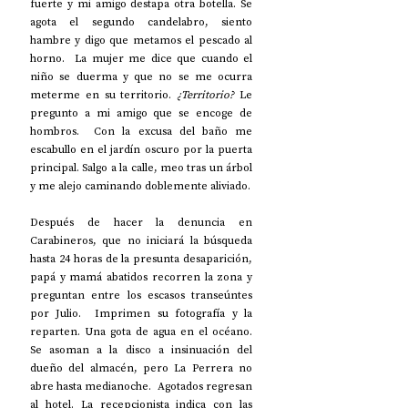
fuerte y mi amigo destapa otra botella. Se 
agota el segundo candelabro, siento 
hambre y digo que metamos el pescado al 
horno.  La mujer me dice que cuando el 
niño se duerma y que no se me ocurra 
meterme en su territorio. 
¿Territorio?
 Le 
pregunto a mi amigo que se encoge de 
hombros.  Con la excusa del baño me 
escabullo en el jardín oscuro por la puerta 
principal. Salgo a la calle, meo tras un árbol 
y me alejo caminando doblemente aliviado. 
Después de hacer la denuncia en 
Carabineros, que no iniciará la búsqueda 
hasta 24 horas de la presunta desaparición, 
papá y mamá abatidos recorren la zona y 
preguntan entre los escasos transeúntes 
por Julio.  Imprimen su fotografía y la 
reparten. Una gota de agua en el océano.  
Se asoman a la disco a insinuación del 
dueño del almacén, pero La Perrera no 
abre hasta medianoche.  Agotados regresan 
al hotel. La recepcionista indica con las 