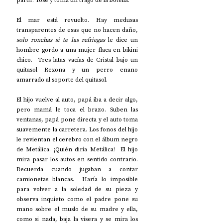
partir. Tose y toma un trago de la botella. 
El mar está revuelto. Hay medusas 
transparentes de esas que no hacen daño, 
solo ronchas si te las refriegas
 le dice un 
hombre gordo a una mujer flaca en bikini 
chico.  Tres latas vacías de Cristal bajo un 
quitasol Rexona y un perro enano 
amarrado al soporte del quitasol. 
El hijo vuelve al auto, papá iba a decir algo, 
pero mamá le toca el brazo. Suben las 
ventanas, papá pone directa y el auto toma 
suavemente la carretera. Los fonos del hijo 
le revientan el cerebro con el álbum negro 
de Metálica. ¡Quién diría Metálica!  El hijo 
mira pasar los autos en sentido contrario. 
Recuerda cuando jugaban a contar 
camionetas blancas.  Haría lo imposible 
para volver a la soledad de su pieza y 
observa inquieto como el padre pone su 
mano sobre el muslo de su madre y ella, 
como si nada, baja la visera y se mira los 