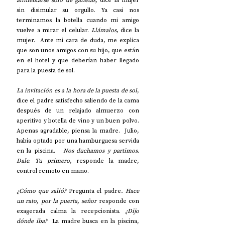
alimentarse solo de galletas, 
dice la mujer 
sin disimular su orgullo. Ya casi nos 
terminamos la botella cuando mi amigo 
vuelve a mirar el celular. 
Llámalos
, dice la 
mujer. 
Ante mi cara de duda, me explica 
que son unos amigos con su hijo, que están 
en el hotel y que deberían haber llegado 
para la puesta de sol. 
La invitación es a la hora de la puesta de sol
, 
dice el padre satisfecho saliendo de la cama 
después de un relajado almuerzo con 
aperitivo y botella de vino y un buen polvo. 
Apenas agradable, piensa la madre.  Julio, 
había optado por una hamburguesa servida 
en la piscina.   
Nos duchamos y partimos
. 
Dale
. 
Tu primero
, responde la madre, 
control remoto en mano. 
¿Cómo que salió? 
Pregunta el padre
. Hace 
un rato, por la puerta, señor 
responde con 
exagerada calma la recepcionista. 
¿Dijo 
dónde iba? 
 La madre busca en la piscina, 