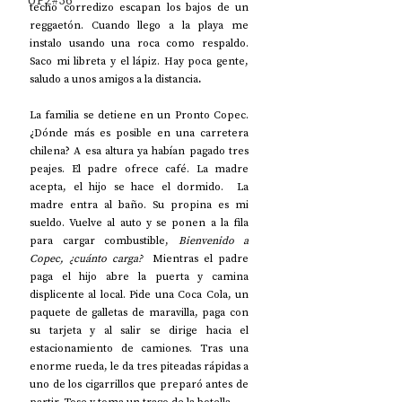
UP2#36
techo corredizo escapan los bajos de un 
reggaetón. Cuando llego a la playa me 
instalo usando una roca como respaldo. 
Saco mi libreta y el lápiz. Hay poca gente, 
saludo a unos amigos a la distancia
.
La familia se detiene en un Pronto Copec. 
¿Dónde más es posible en una carretera 
chilena? A esa altura ya habían pagado tres 
peajes. El padre ofrece café. La madre 
acepta, el hijo se hace el dormido.  La 
madre entra al baño. Su propina es mi 
sueldo. Vuelve al auto y se ponen a la fila 
para cargar combustible, 
Bienvenido a 
Copec, ¿cuánto carga?  
Mientras el padre 
paga el hijo abre la puerta y camina 
displicente al local. Pide una Coca Cola, un 
paquete de galletas de maravilla, paga con 
su tarjeta y al salir se dirige hacia el 
estacionamiento de camiones. Tras una 
enorme rueda, le da tres piteadas rápidas a 
uno de los cigarrillos que preparó antes de 