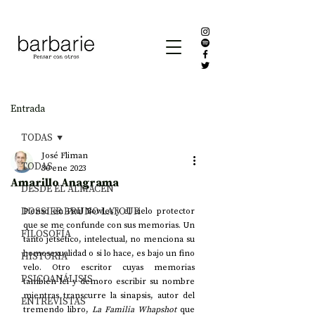
Entrada
TODAS
José Fliman
TODAS
30 ene 2023
Amarillo Anagrama
DESDE EL ALMACÉN
DOSSIER BRUNO LATOUR
Pienso en Paul Bowles y el cielo protector 
que se me confunde con sus memorias. Un 
FILOSOFÍA
tanto jetsético, intelectual, no menciona su 
homosexualidad o si lo hace, es bajo un fino 
HISTORIA
velo. Otro escritor cuyas memorias 
PSICOANÁLISIS
también leí y demoro escribir su nombre 
mientras transcurre la sinapsis, autor del 
ENTREVISTAS
tremendo libro, 
La Familia Whapshot
 que 