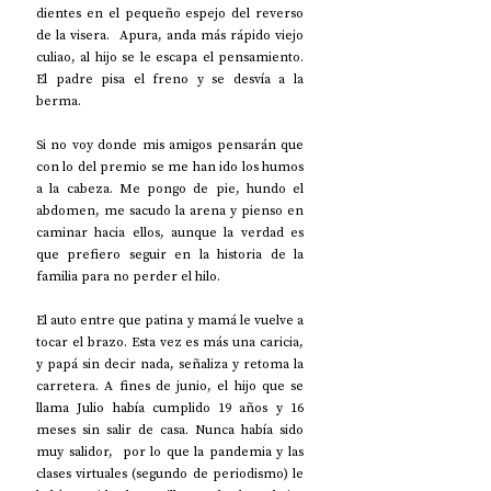
dientes en el pequeño espejo del reverso 
de la visera.  Apura, anda más rápido viejo 
culiao, al hijo se le escapa el pensamiento. 
El padre pisa el freno y se desvía a la 
berma. 
Si no voy donde mis amigos pensarán que 
con lo del premio se me han ido los humos 
a la cabeza. Me pongo de pie, hundo el 
abdomen, me sacudo la arena y pienso en 
caminar hacia ellos, aunque la verdad es 
que prefiero seguir en la historia de la 
familia para no perder el hilo. 
El auto entre que patina y mamá le vuelve a 
tocar el brazo. Esta vez es más una caricia, 
y papá sin decir nada, señaliza y retoma la 
carretera. A fines de junio, el hijo que se 
llama Julio había cumplido 19 años y 16 
meses sin salir de casa. Nunca había sido 
muy salidor,  por lo que la pandemia y las 
clases virtuales (segundo de periodismo) le 