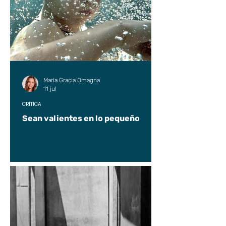
María Gracia Omagna
11 jul
CRÍTICA
Sean valientes en lo pequeño