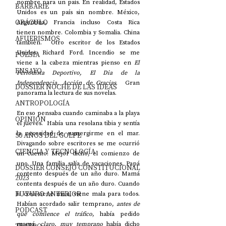
nombre para un país. En realidad, Estados 
BARBARIE
Unidos es un país sin nombre. México, 
ORÁCULO
Argentina, Francia incluso Costa Rica 
tienen nombre. Colombia y Somalia. China 
AFUERISMOS
también.  Otro escritor de los Estados 
Unidos: Richard Ford. Incendio se me 
POESÍA
viene a la cabeza mientras pienso en 
El 
ENSAYO
Periodista Deportivo, El Dia de la 
Independencia, Acción de Gracias
.  Gran 
DOSSIER NOCHE DE LAS IDEAS
panorama la lectura de sus novelas. 
ANTROPOLOGÍA
En eso pensaba cuando caminaba a la playa 
OPINIÓN
el jueves.  Había una resolana tibia y sentía 
la necesidad de sumergirme en el mar. 
50 AÑOS DEL GOLPE
Divagando sobre escritores se me ocurrió 
CIENCIA Y TECNOLOGÍA
un cuento. Mejor dicho, el comienzo de 
uno. Una familia salía de vacaciones. Papá 
DOSSIER CONSEJO CONSTITUCIONAL
contento después de un año duro. Mamá 
2023
contenta después de un año duro. Cuando 
FUTURO ANTERIOR
la cosa viene mala, viene mala para todos. 
Habían acordado salir temprano, 
antes de 
PODCAST
que comience el tráfico
, había pedido 
mamá, 
claro
, 
muy temprano 
había dicho 