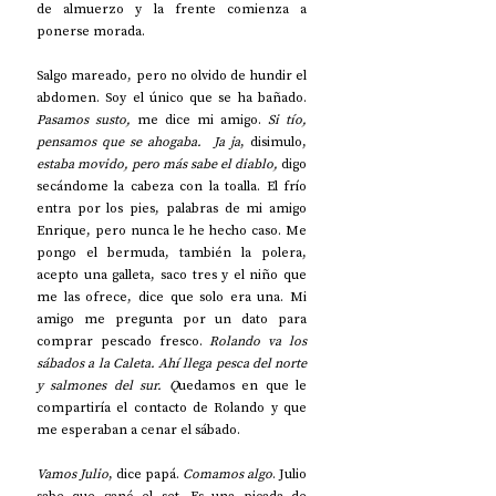
de almuerzo y la frente comienza a 
ponerse morada.
Salgo mareado, pero no olvido de hundir el 
abdomen. Soy el único que se ha bañado. 
Pasamos susto,
 me dice mi amigo. 
Si tío, 
pensamos que se ahogaba.  Ja ja
, disimulo, 
estaba movido, pero más sabe el diablo,
 digo 
secándome la cabeza con la toalla. El frío 
entra por los pies, palabras de mi amigo 
Enrique, pero nunca le he hecho caso. Me 
pongo el bermuda, también la polera, 
acepto una galleta, saco tres y el niño que 
me las ofrece, dice que solo era una. Mi 
amigo me pregunta por un dato para 
comprar pescado fresco. 
Rolando va los 
sábados a la Caleta. Ahí llega pesca del norte 
y salmones del sur. Q
uedamos en que le 
compartiría el contacto de Rolando y que 
me esperaban a cenar el sábado. 
Vamos Julio
, dice papá. 
Comamos algo
. Julio 