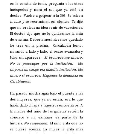
en la cancha de tenis, pregunta a los otros 
huéspedes y mira el sol que ya está en 
declive. Vuelve a golpear a la 303. Se suben 
al auto y se recriminan en silencio. Te dije 
que no era buena idea venir de vacaciones. 
El doctor dijo que no le quitáramos la vista 
de encima. Deberíamos habernos quedado 
los tres en la piscina.  Circulaban lento, 
mirando a lado y lado, el ocaso avanzaba y 
Julio sin aparecer
.  Si oscurece me muero. 
No te preocupes por la invitación.  Me 
importa un carajo esa maldita invitación. Me 
muero si oscurece. Hagamos la denuncia en 
Carabineros. 
Ha pasado mucha agua bajo el puente y las 
dos mujeres, que ya no están, era lo que 
había dado chispa a nuestros encuentros. A 
la madre del niño de las galletas recién la 
conozco y mi exmujer es parte de la 
historia.
 No responden
. 
El niño grita que no 
se quiere acostar. La mujer le grita más 