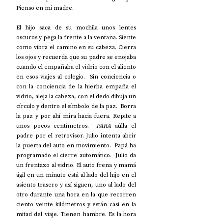
Pienso en mi madre. 
El hijo saca de su mochila unos lentes 
oscuros y pega la frente a la ventana. Siente 
como vibra el camino en su cabeza. Cierra 
los ojos y recuerda que su padre se enojaba 
cuando el empañaba el vidrio con el aliento 
en esos viajes al colegio.  Sin conciencia o 
con la conciencia de la hierba empaña el 
vidrio, aleja la cabeza, con el dedo dibuja un 
círculo y dentro el símbolo de la paz.  Borra 
la paz y por ahí mira hacia fuera. Repite a 
unos pocos centímetros.  
PARA
 aúlla el 
padre por el retrovisor. Julio intenta abrir 
la puerta del auto en movimiento.  Papá ha 
programado el cierre automático.  Julio da 
un frentazo al vidrio. El auto frena y mamá 
ágil en un minuto está al lado del hijo en el 
asiento trasero y así siguen, uno al lado del 
otro durante una hora en la que recorren 
ciento veinte kilómetros y están casi en la 
mitad del viaje. Tienen hambre. Es la hora 