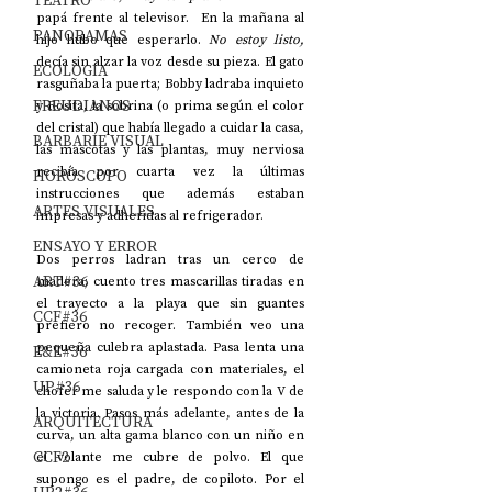
TEATRO
papá frente al televisor.  En la mañana al 
PANORAMAS
hijo hubo que esperarlo. 
No estoy listo,
decía sin alzar la voz desde su pieza. El gato 
ECOLOGÍA
rasguñaba la puerta; Bobby ladraba inquieto 
FREUDIANOS
y Rosita, la sobrina (o prima según el color 
del cristal) que había llegado a cuidar la casa, 
BARBARIE VISUAL
las mascotas y las plantas, muy nerviosa 
recibía por cuarta vez la últimas 
HORÓSCOPO
instrucciones que además estaban 
ARTES VISUALES
impresas y adheridas al refrigerador.  
ENSAYO Y ERROR
Dos perros ladran tras un cerco de 
ART#36
madera; cuento tres mascarillas tiradas en 
el trayecto a la playa que sin guantes 
CCF#36
prefiero no recoger. También veo una 
pequeña culebra aplastada. Pasa lenta una 
E&E#36
camioneta roja cargada con materiales, el 
UP#36
chofer me saluda y le respondo con la V de 
la victoria. Pasos más adelante, antes de la 
ARQUITECTURA
curva, un alta gama blanco con un niño en 
CCF2
el volante me cubre de polvo. El que 
supongo es el padre, de copiloto. Por el 