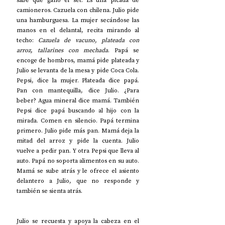
sabe que ganó el set. Es una picada de 
camioneros. Cazuela con chilena. Julio pide 
una hamburguesa. La mujer secándose las 
manos en el delantal, recita mirando al 
techo: 
Cazuela de vacuno, plateada con 
arroz, tallarines con mechada
. Papá se 
encoge de hombros, mamá pide plateada y 
Julio se levanta de la mesa y pide Coca Cola. 
Pepsi, dice la mujer. Plateada dice papá. 
Pan con mantequilla, dice Julio. ¿Para 
beber? Agua mineral dice mamá. También 
Pepsi dice papá buscando al hijo con la 
mirada. Comen en silencio. Papá termina 
primero. Julio pide más pan. Mamá deja la 
mitad del arroz y pide la cuenta. Julio 
vuelve a pedir pan. Y otra Pepsi que lleva al 
auto. Papá no soporta alimentos en su auto. 
Mamá se sube atrás y le ofrece el asiento 
delantero a Julio, que no responde y 
también se sienta atrás.  
Julio se recuesta y apoya la cabeza en el 