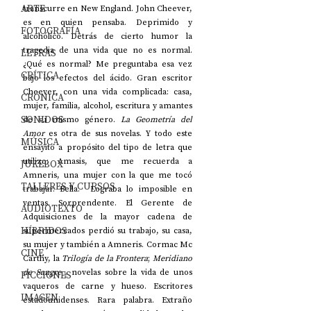
ARTE
transcurre en New England. John Cheever, 
es en quien pensaba. Deprimido y 
FOTOGRAFÍA
alcohólico. Detrás de cierto humor la 
tragedia de una vida que no es normal. 
LETRAS
¿Qué es normal? Me preguntaba esa vez 
CRÍTICA
bajo los efectos del ácido. Gran escritor 
Cheever, con una vida complicada: casa, 
CRÓNICA
mujer, familia, alcohol, escritura y amantes 
SONIDOS
de su mismo género.
 La Geometría del 
Amor
 es otra de sus novelas. Y todo este 
MÚSICA
ensayito a propósito del tipo de letra que 
utilizo: Amasis, que me recuerda a 
JUKEBOX
Amneris, una mujer con la que me tocó 
TALLERES Y CURSOS
trabajar. Bella.  Lograba lo imposible en 
ventas. Sorprendente. El Gerente de 
AUDIOTEXTO
Adquisiciones de la mayor cadena de 
HÍBRIDOS
supermercados perdió su trabajo, su casa, 
su mujer y también a Amneris. Cormac Mc 
CINE
Carthy, la 
Trilogía de la Frontera
; 
Meridiano 
de Sangre
 , novelas sobre la vida de unos 
FICCIONES
vaqueros de carne y hueso. Escritores 
IMAGEN
estadounidenses. Rara palabra. Extraño 