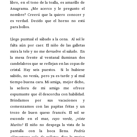
libro, en el tono de la toalla, es amarillo de 
Anagrama. ¿Me acerco y le pregunto el 
nombre? Creerá que la quiero conocer y 
es verdad. Decido que el horno no está 
para bollos.  
Llego puntual el sábado a la cena.  Al sol le 
falta aún por caer. El niño de las galletas 
mira la tele y no me devuelve el saludo.  En 
la mesa frente al ventanal iluminan dos 
candelabros que se reflejan en las copas de 
cristal. Hay seis puestos.  Si lo hubiese 
sabido, no venía, pero ya es tarde y al mal 
tiempo buena cara. Mi amiga, mejor dicho, 
la señora de mi amigo me ofrece 
espumante que él descorcha con habilidad. 
Brindamos por sus vacaciones y 
comenzamos con las papitas fritas y un 
trozo de buen queso francés. El sol se 
esconde en el mar, 
rayo verde
, 
¿viste 
Marito?
 El niño no despega la vista de la 
pantalla con la boca llena. 
Podría 