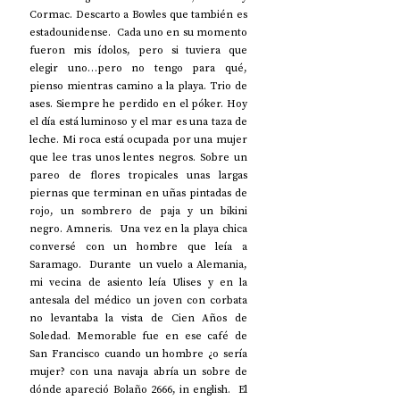
Cormac. Descarto a Bowles que también es 
estadounidense.  Cada uno en su momento 
fueron mis ídolos, pero si tuviera que 
elegir uno…pero no tengo para qué, 
pienso mientras camino a la playa. Trio de 
ases. Siempre he perdido en el póker. Hoy 
el día está luminoso y el mar es una taza de 
leche. Mi roca está ocupada por una mujer 
que lee tras unos lentes negros. Sobre un 
pareo de flores tropicales unas largas 
piernas que terminan en uñas pintadas de 
rojo, un sombrero de paja y un bikini 
negro. Amneris.  Una vez en la playa chica 
conversé con un hombre que leía a 
Saramago.  Durante  un vuelo a Alemania, 
mi vecina de asiento leía Ulises y en la 
antesala del médico un joven con corbata 
no levantaba la vista de Cien Años de 
Soledad. Memorable fue en ese café de 
San Francisco cuando un hombre ¿o sería 
mujer? con una navaja abría un sobre de 
dónde apareció Bolaño 2666, in english.  El 