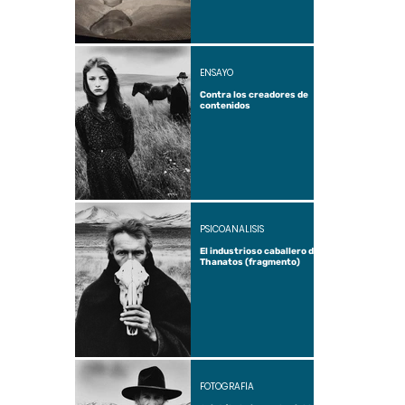
ENSAYO
Contra los creadores de
contenidos
PSICOANÁLISIS
El industrioso caballero de
Thanatos (fragmento)
FOTOGRAFÍA