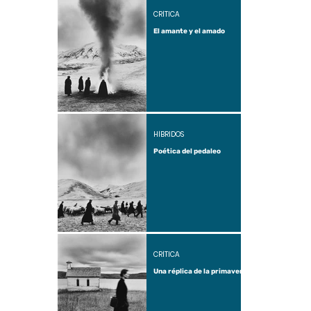
CRÍTICA
El amante y el amado
HÍBRIDOS
Poética del pedaleo
CRÍTICA
Una réplica de la primavera