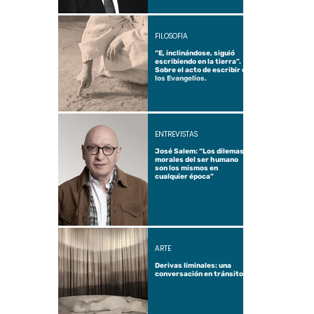
FILOSOFÍA
“E, inclinándose, siguió
escribiendo en la tierra”.
Sobre el acto de escribir en
los Evangelios.
ENTREVISTAS
José Salem: “Los dilemas
morales del ser humano
son los mismos en
cualquier época”
ARTE
Derivas liminales: una
conversación en tránsito