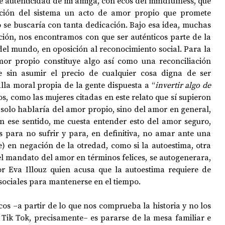
 autenticidad de mi amiga, con ecos del mindfulness, que 
ación del sistema un acto de amor propio que promete 
no se buscaría con tanta dedicación. Bajo esa idea, muchas 
ón, nos encontramos con que ser auténticos parte de la 
el mundo, en oposición al reconocimiento social. Para la 
mor propio constituye algo así como una reconciliación 
 sin asumir el precio de cualquier cosa digna de ser 
lla moral propia de la gente dispuesta a “
invertir algo de 
os, como las mujeres citadas en este relato que sí supieron 
 solo hablaría del amor propio, sino del amor en general, 
n ese sentido, me cuesta entender esto del amor seguro, 
para no sufrir y para, en definitiva, no amar ante una 
) en negación de la otredad, como si la autoestima, otra 
l mandato del amor en términos felices, se autogenerara, 
r Eva Illouz quien acusa que la autoestima requiere de 
sociales para mantenerse en el tiempo.
cos –a partir de lo que nos comprueba la historia y no los 
 Tik Tok, precisamente– es pararse de la mesa familiar e 