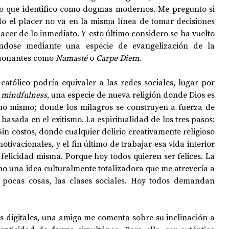
lo que identifico como dogmas modernos. Me pregunto si 
do el placer no va en la misma línea de tomar decisiones 
acer de lo inmediato. Y esto último considero se ha vuelto 
ndose mediante una especie de evangelización de la 
esonantes como 
Namasté
 o 
Carpe Diem
.
atólico podría equivaler a las redes sociales, lugar por 
 
mindfulness
, una especie de nueva religión donde Dios es 
uo mismo; donde los milagros se construyen a fuerza de 
basada en el exitismo. La espiritualidad de los tres pasos: 
in costos, donde cualquier delirio creativamente religioso 
ivacionales, y el fin último de trabajar esa vida interior 
felicidad misma. Porque hoy todos quieren ser felices. La 
mo una idea culturalmente totalizadora que me atrevería a 
 pocas cosas, las clases sociales. Hoy todos demandan 
 digitales, una amiga me comenta sobre su inclinación a 