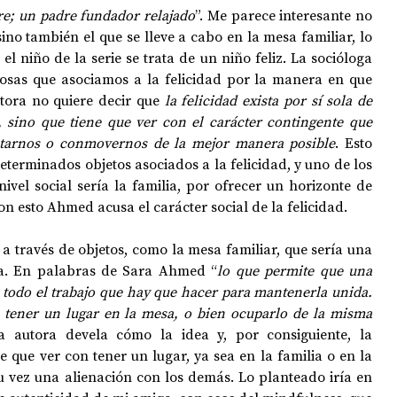
egre; un padre fundador relajado
”. Me parece interesante no 
sino también el que se lleve a cabo en la mesa familiar, lo 
l niño de la serie se trata de un niño feliz. La socióloga 
sas que asociamos a la felicidad por la manera en que 
tora no quiere decir que 
la felicidad exista por sí sola de 
sino que tiene que ver con el carácter contingente que 
ectarnos o conmovernos de la mejor manera posible
. Esto 
terminados objetos asociados a la felicidad, y uno de los 
nivel social sería la familia, por ofrecer un horizonte de 
n esto Ahmed acusa el carácter social de la felicidad.
a a través de objetos, como la mesa familiar, que sería una 
ia. En palabras de Sara Ahmed “
lo que permite que una 
s todo el trabajo que hay que hacer para mantenerla unida. 
 tener un lugar en la mesa, o bien ocuparlo de la misma 
a autora devela cómo la idea y, por consiguiente, la 
e que ver con tener un lugar, ya sea en la familia o en la 
u vez una alienación con los demás. Lo planteado iría en 