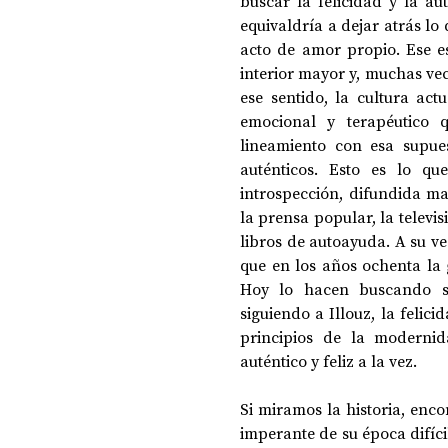
buscar la felicidad y la au
equivaldría a dejar atrás lo 
acto de amor propio. Ese e
interior mayor y, muchas vece
ese sentido, la cultura act
emocional y terapéutico 
lineamiento con esa supues
auténticos. Esto es lo qu
introspección, difundida mas
la prensa popular, la televis
libros de autoayuda. A su v
que en los años ochenta la 
Hoy lo hacen buscando ser
siguiendo a Illouz, la felic
principios de la modernid
auténtico y feliz a la vez. 
Si miramos la historia, enc
imperante de su época difíci