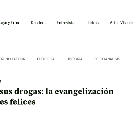
sayo y Error
Dossiers
Entrevistas
Letras
Artes Visuale
BRUNO LATOUR
FILOSOFÍA
HISTORIA
PSICOANÁLISIS
3
ÍA
LETRAS
CRÍTICA
CRÓNICA
SONIDOS
sus drogas: la evangelización
es felices
 CURSOS
AUDIOTEXTO
HÍBRIDOS
CINE
FICCIONES
AFUERISMOS
POESÍA
ENSAYO