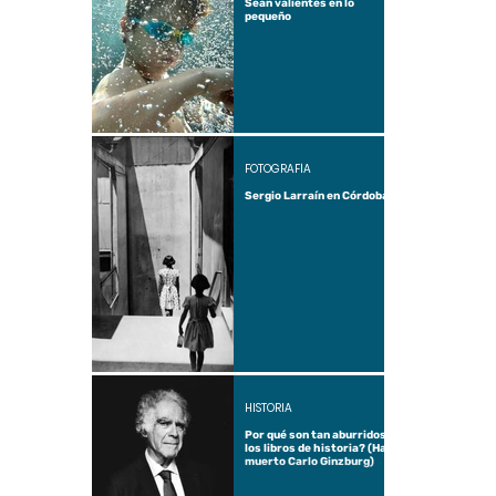
Sean valientes en lo
pequeño
FOTOGRAFÍA
Sergio Larraín en Córdoba
HISTORIA
Por qué son tan aburridos
los libros de historia? (Ha
muerto Carlo Ginzburg)