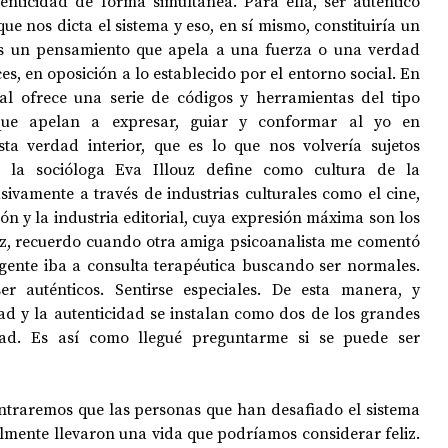
tenticidad de forma simultánea. Para ella, ser auténtico 
que nos dicta el sistema y eso, en sí mismo, constituiría un 
s un pensamiento que apela a una fuerza o una verdad 
s, en oposición a lo establecido por el entorno social. En 
ual ofrece una serie de códigos y herramientas del tipo 
que apelan a expresar, guiar y conformar al yo en 
ta verdad interior, que es lo que nos volvería sujetos 
e la socióloga Eva Illouz define como cultura de la 
ivamente a través de industrias culturales como el cine, 
ión y la industria editorial, cuya expresión máxima son los 
ez, recuerdo cuando otra amiga psicoanalista me comentó 
gente iba a consulta terapéutica buscando ser normales. 
 auténticos. Sentirse especiales. De esta manera, y 
idad y la autenticidad se instalan como dos de los grandes 
ad. Es así como llegué preguntarme si se puede ser 
ontraremos que las personas que han desafiado el sistema 
lmente llevaron una vida que podríamos considerar feliz. 