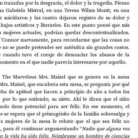
 trazadas por la desgracia, el dolor y la tragedia. Pienso 
na Gabriela Mistral, en una Teresa Wilms Montt, en una 
e suicidaron y las cuatro dejaron registro de su dolor y 
bajos artísticos y literarios. En este punto pensé que mis 
 mujeres actuales, podrían quedar descontextualizados. 
´Connor nuevamente, para recordarme que las cosas no 
no se puede pretender ser auténtica sin grandes costos. 
 cuando tuvo el coraje de denunciar los abusos de la 
 momento en el que nadie parecía interesarse por aquello. 
e The Marvelous Mrs. Maisel que se genera en la mesa 
Mrs. Maisel, que encabeza esta mesa, se pregunta por qué 
a de aptitud que hacen a principio de año a todos los 
 por lo que entiendo, su nieto. Ahí le dicen que el niño 
olo tiene potencial para ser feliz. En ese momento, el 
 se espera que el primogénito de la familia sobresalga y 
s mujeres de la mesa le rebate que el que sea feliz no 
á, para él continuar argumentando “
Nadie que alguna vez 
en la vida ha sido feliz. Nómbrame un hombre de ciencias 