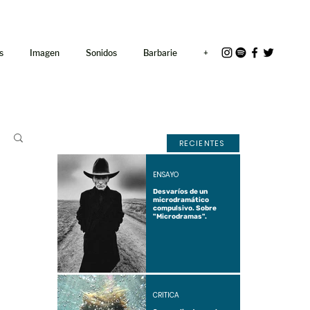
<link rel="icon"
href="/path/to/favicon.ico">
s
Imagen
Sonidos
Barbarie
+
RECIENTES
ENSAYO
Desvaríos de un
microdramático
compulsivo. Sobre
"Microdramas".
CRÍTICA