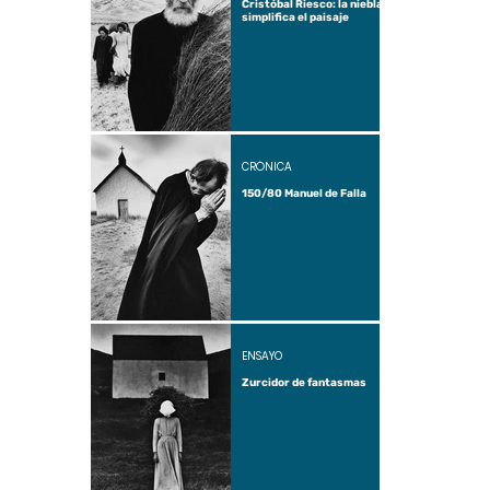
Cristóbal Riesco: la niebla
simplifica el paisaje
CRÓNICA
150/80 Manuel de Falla
ENSAYO
Zurcidor de fantasmas