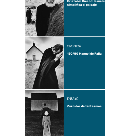
Cristóbal Riesco: la niebla
simplifica el paisaje
CRÓNICA
150/80 Manuel de Falla
ENSAYO
Zurcidor de fantasmas