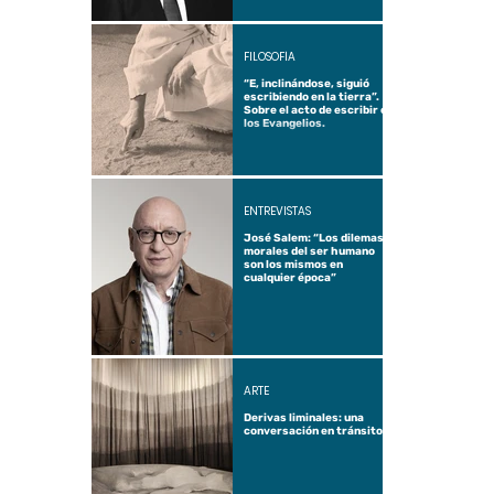
FILOSOFÍA
“E, inclinándose, siguió
escribiendo en la tierra”.
Sobre el acto de escribir en
los Evangelios.
ENTREVISTAS
José Salem: “Los dilemas
morales del ser humano
son los mismos en
cualquier época”
ARTE
Derivas liminales: una
conversación en tránsito