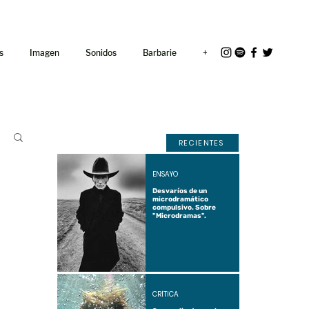
<link rel="icon"
href="/path/to/favicon.ico">
s
Imagen
Sonidos
Barbarie
+
RECIENTES
ENSAYO
Desvaríos de un
microdramático
compulsivo. Sobre
"Microdramas".
CRÍTICA