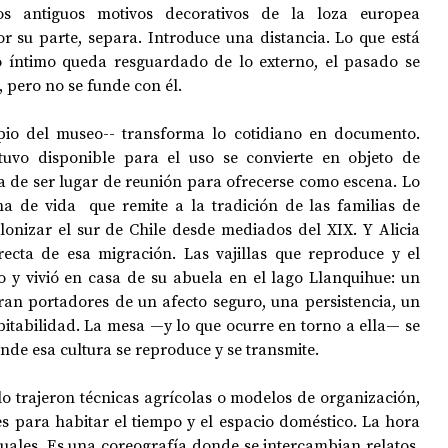
s antiguos motivos decorativos de la loza europea 
r su parte, separa. Introduce una distancia. Lo que está 
o íntimo queda resguardado de lo externo, el pasado se 
, pero no se funde con él.
opio del museo-- transforma lo cotidiano en documento. 
uvo disponible para el uso se convierte en objeto de 
 de ser lugar de reunión para ofrecerse como escena. Lo 
 de vida  que remite a la tradición de las familias de 
onizar el sur de Chile desde mediados del XIX. Y Alicia 
ecta de esa migración. Las vajillas que reproduce y el 
o y vivió en casa de su abuela en el lago Llanquihue: un 
ran portadores de un afecto seguro, una persistencia, un 
itabilidad. La mesa —y lo que ocurre en torno a ella— se 
nde esa cultura se reproduce y se transmite.
o trajeron técnicas agrícolas o modelos de organización, 
es para habitar el tiempo y el espacio doméstico. La hora 
tuales. Es una coreografía donde se intercambian relatos, 