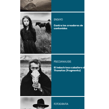
ENSAYO
Contra los creadores de
contenidos
PSICOANÁLISIS
El industrioso caballero de
Thanatos (fragmento)
FOTOGRAFÍA