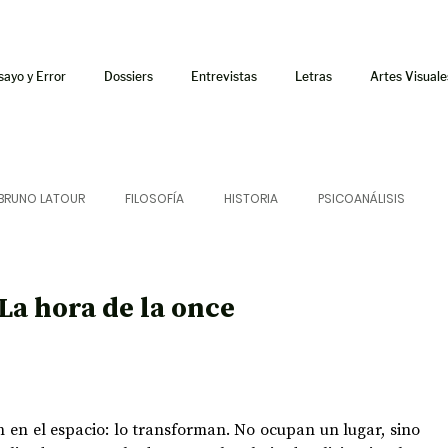
sayo y Error
Dossiers
Entrevistas
Letras
Artes Visuale
BRUNO LATOUR
FILOSOFÍA
HISTORIA
PSICOANÁLISIS
ÍA
LETRAS
CRÍTICA
CRÓNICA
SONIDOS
 La hora de la once
 CURSOS
AUDIOTEXTO
HÍBRIDOS
CINE
FICCIONES
 en el espacio: lo transforman. No ocupan un lugar, sino 
AFUERISMOS
POESÍA
ENSAYO