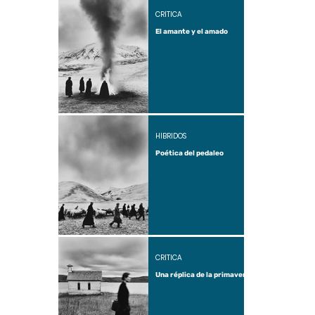
CRÍTICA
El amante y el amado
HÍBRIDOS
Poética del pedaleo
CRÍTICA
Una réplica de la primavera