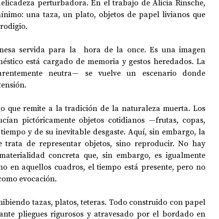
elicadeza perturbadora. En el trabajo de Alicia Rinsche, 
ínimo: una taza, un plato, objetos de papel livianos que 
rodigio. 
OPOLOGÍA
OPINIÓN
50 AÑOS DEL GOLPE
esa servida para la  hora de la once. Es una imagen 
méstico está cargado de memoria y gestos heredados. La 
arentemente neutra— se vuelve un escenario donde 
tensión.
go que remite a la tradición de la naturaleza muerta. Los 
cían pictóricamente objetos cotidianos —frutas, copas, 
tiempo y de su inevitable desgaste. Aquí, sin embargo, la 
e trata de representar objetos, sino reproducir. No hay 
 materialidad concreta que, sin embargo, es igualmente 
mo en aquellos cuadros, el tiempo está presente, pero no 
 como evocación.
ibiendo tazas, platos, teteras. Todo construido con papel 
nte pliegues rigurosos y atravesado por el bordado en 