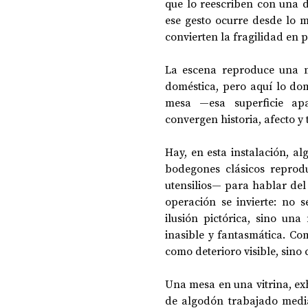
que lo reescriben con una d
ese gesto ocurre desde lo m
convierten la fragilidad en p
DOSSIER NOCHE DE LAS IDEAS
ANTR
La escena reproduce una m
doméstica, pero aquí lo do
mesa —esa superficie ap
CIENCIA Y TECNOLOGÍA
convergen historia, afecto y 
Hay, en esta instalación, al
bodegones clásicos reprodu
utensilios— para hablar del 
operación se invierte: no s
ilusión pictórica, sino una
inasible y fantasmática. Co
como deterioro visible, sino
Una mesa en una vitrina, exh
de algodón trabajado media