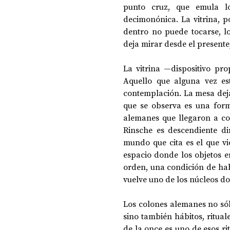
punto cruz, que emula lo
decimonónica. La vitrina, po
dentro no puede tocarse, l
deja mirar desde el presente
La vitrina —dispositivo pr
Aquello que alguna vez est
contemplación. La mesa deja
que se observa es una forma
alemanes que llegaron a col
Rinsche es descendiente dir
mundo que cita es el que vi
espacio donde los objetos e
orden, una condición de hab
vuelve uno de los núcleos do
Los colones alemanes no sól
sino también hábitos, ritual
de la once es uno de esos ri