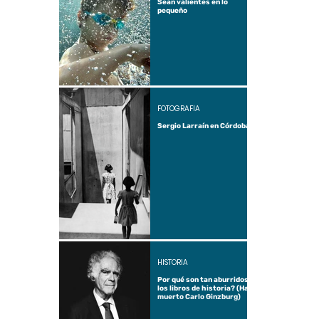
Sean valientes en lo
pequeño
FOTOGRAFÍA
Sergio Larraín en Córdoba
HISTORIA
Por qué son tan aburridos
los libros de historia? (Ha
muerto Carlo Ginzburg)