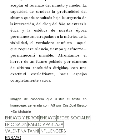
aceptar el formato del minuto y medio. La 
capacidad de sondear la profundidad del 
abismo queda sepultada bajo la urgencia de 
la interacción, del clic y del 
like
. Mientras la 
ética y la estética de nuestra época 
permanezcan atrapadas en la métrica de la 
visibilidad, el verdadero conflicto —aquel 
que requiere silencio, tiempo y esfuerzo— 
permanecerá invisible. Afrontamos el 
horror de un futuro poblado por cámaras 
de altísima resolución dirigidas, con una 
exactitud escalofriante, hacia espejos 
completamente vacíos. 
-
Imagen de cabecera que ilustra el texto en 
homepage: generada con IAG por Cristóbal Riesco 
>
 @
cristobalrie
ENSAYO Y ERROR
ENSAYO
REDES SOCIALES
ERIC SADIN
PABLO APABLAZA
VALENTINA TANNI
INFLUENCERS
ENSAYO