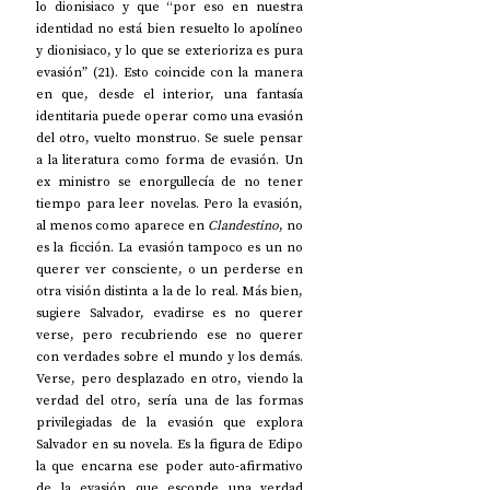
lo dionisiaco y que “por eso en nuestra 
identidad no está bien resuelto lo apolíneo 
y dionisiaco, y lo que se exterioriza es pura 
evasión” (21). Esto coincide con la manera 
en que, desde el interior, una fantasía 
identitaria puede operar como una evasión 
del otro, vuelto monstruo. Se suele pensar 
a la literatura como forma de evasión. Un 
ex ministro se enorgullecía de no tener 
tiempo para leer novelas. Pero la evasión, 
al menos como aparece en 
Clandestino
, no 
es la ficción. La evasión tampoco es un no 
querer ver consciente, o un perderse en 
otra visión distinta a la de lo real. Más bien, 
sugiere Salvador, evadirse es no querer 
verse, pero recubriendo ese no querer 
con verdades sobre el mundo y los demás. 
Verse, pero desplazado en otro, viendo la 
verdad del otro, sería una de las formas 
privilegiadas de la evasión que explora 
Salvador en su novela. Es la figura de Edipo 
la que encarna ese poder auto-afirmativo 
de la evasión que esconde una verdad 