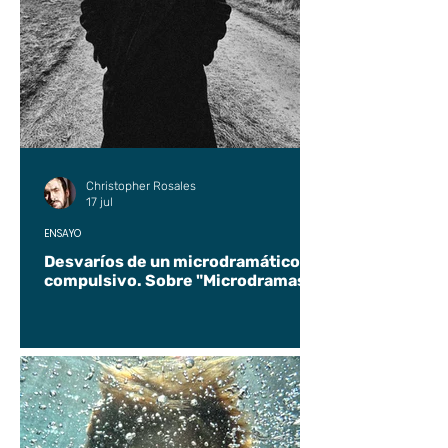
Christopher Rosales
17 jul
ENSAYO
Desvaríos de un microdramático
compulsivo. Sobre "Microdramas".