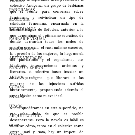
TEATRO
colectivo Antígona, un grupo de lesbianas 
PANORAMAS
que se reúne para conversar sobre 
feminismo y reivindicar un tipo de 
ECOLOGÍA
sabiduría femenina, encarnada en la 
FREUDIANOS
heroína trágica de Sófocles, anterior a lo 
que denominan el optimismo socrático, de 
BARBARIE VISUAL
donde derivarían todos los males de 
HORÓSCOPO
nuestra sociedad: el racionalismo excesivo, 
la opresión de las mujeres, la hegemonía 
ARTES VISUALES
del patriarcado y el capitalismo, etc. 
Mediante intervenciones artísticas y 
ENSAYO Y ERROR
literarias, el colectivo busca instalar un 
ART#36
nuevo paradigma que liberará a las 
mujeres de las injusticias sufridas 
CCF#36
históricamente, proponiendo además el 
E&E#36
amor lésbico como nuevo ideal.
UP#36
Si nos quedáramos en esta superficie, no 
me cabe duda de que es posible 
ARQUITECTURA
desesperarse. Pero la novela es hábil es 
CCF2
mostrar cómo, tanto en el colectivo como 
entre Dani y Nata, hay un ímpetu de 