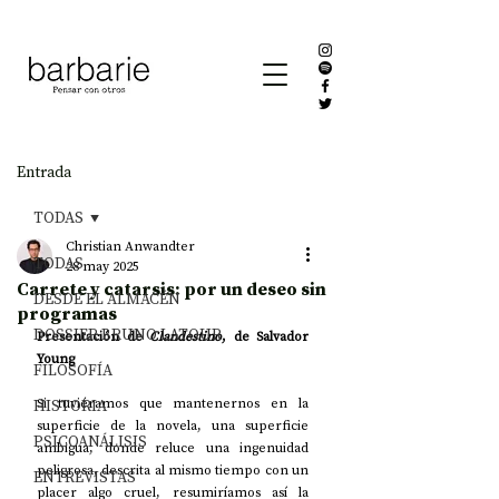
Entrada
TODAS
Christian Anwandter
TODAS
28 may 2025
Carrete y catarsis: por un deseo sin
DESDE EL ALMACÉN
programas
DOSSIER BRUNO LATOUR
Presentación de 
Clandestino
, de Salvador 
Young
FILOSOFÍA
HISTORIA
Si tuviéramos que mantenernos en la 
superficie de la novela, una superficie 
PSICOANÁLISIS
ambigua, donde reluce una ingenuidad 
peligrosa, descrita al mismo tiempo con un 
ENTREVISTAS
placer algo cruel, resumiríamos así la 