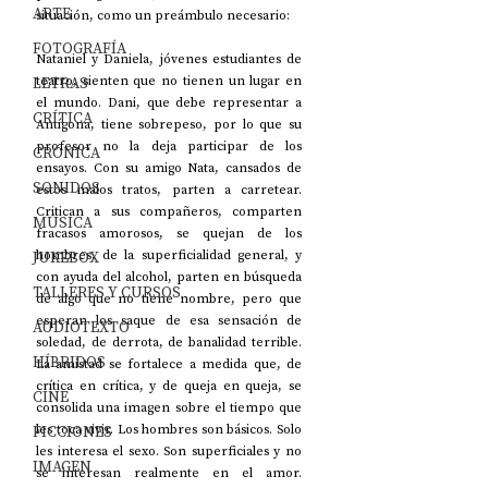
ARTE
situación, como un preámbulo necesario:
FOTOGRAFÍA
Nataniel y Daniela, jóvenes estudiantes de 
LETRAS
teatro, sienten que no tienen un lugar en 
el mundo. Dani, que debe representar a 
CRÍTICA
Antígona, tiene sobrepeso, por lo que su 
profesor no la deja participar de los 
CRÓNICA
ensayos. Con su amigo Nata, cansados de 
SONIDOS
estos malos tratos, parten a carretear. 
Critican a sus compañeros, comparten 
MÚSICA
fracasos amorosos, se quejan de los 
JUKEBOX
hombres, de la superficialidad general, y 
con ayuda del alcohol, parten en búsqueda 
TALLERES Y CURSOS
de algo que no tiene nombre, pero que 
esperan los saque de esa sensación de 
AUDIOTEXTO
soledad, de derrota, de banalidad terrible. 
HÍBRIDOS
La amistad se fortalece a medida que, de 
crítica en crítica, y de queja en queja, se 
CINE
consolida una imagen sobre el tiempo que 
FICCIONES
les toca vivir. Los hombres son básicos. Solo 
les interesa el sexo. Son superficiales y no 
IMAGEN
se interesan realmente en el amor. 