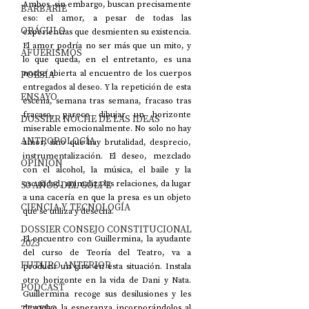
Ambos, sin embargo, buscan precisamente 
BARBARIE
eso: el amor, a pesar de todas las 
ORÁCULO
experiencias que desmienten su existencia. 
El amor podría no ser más que un mito, y 
AFUERISMOS
lo que queda, en el entretanto, es una 
POESÍA
noche abierta al encuentro de los cuerpos 
entregados al deseo. Y la repetición de esta 
ENSAYO
escena, semana tras semana, fracaso tras 
fracaso, parece dibujar un horizonte 
DOSSIER NOCHE DE LAS IDEAS
miserable emocionalmente. No solo no hay 
ANTROPOLOGÍA
amor, sino que hay brutalidad, desprecio, 
instrumentalización. El deseo, mezclado 
OPINIÓN
con el alcohol, la música, el baile y la 
50 AÑOS DEL GOLPE
oscuridad, animaliza las relaciones, da lugar 
a una cacería en que la presa es un objeto 
CIENCIA Y TECNOLOGÍA
que se utiliza y desecha.
DOSSIER CONSEJO CONSTITUCIONAL
El encuentro con Guillermina, la ayudante 
2023
del curso de Teoría del Teatro, va a 
FUTURO ANTERIOR
producir un giro en esta situación. Instala 
otro horizonte en la vida de Dani y Nata. 
PODCAST
Guillermina recoge sus desilusiones y les 
devuelve la esperanza incorporándolos al 