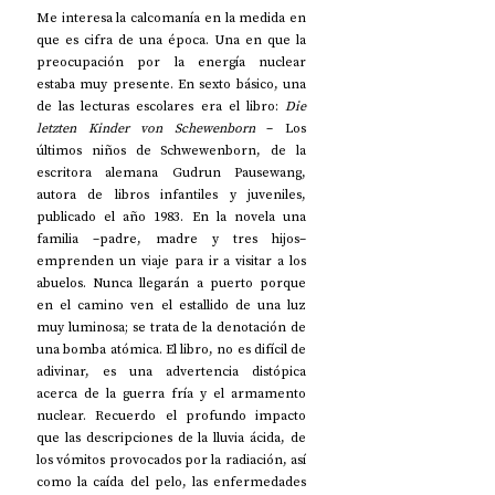
Me interesa la calcomanía en la medida en 
que es cifra de una época. Una en que la 
preocupación por la energía nuclear 
estaba muy presente. En sexto básico, una 
de las lecturas escolares era el libro: 
Die 
letzten Kinder von Schewenborn
 – Los 
últimos niños de Schwewenborn, de la 
escritora alemana Gudrun Pausewang, 
autora de libros infantiles y juveniles, 
publicado el año 1983. En la novela una 
familia –padre, madre y tres hijos– 
emprenden un viaje para ir a visitar a los 
abuelos. Nunca llegarán a puerto porque 
en el camino ven el estallido de una luz 
muy luminosa; se trata de la denotación de 
una bomba atómica. El libro, no es difícil de 
adivinar, es una advertencia distópica 
acerca de la guerra fría y el armamento 
nuclear. Recuerdo el profundo impacto 
que las descripciones de la lluvia ácida, de 
los vómitos provocados por la radiación, así 
como la caída del pelo, las enfermedades 