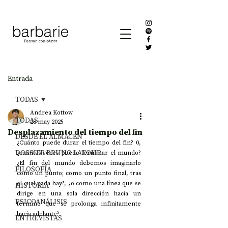
Entrada
TODAS
Andrea Kottow
TODAS
28 may 2025
Desplazamiento del tiempo del fin
DESDE EL ALMACÉN
¿Cuánto puede durar el tiempo del fin? 0, 
DOSSIER BRUNO LATOUR
¿cuántas veces puede terminar el mundo? 
¿El fin del mundo debemos imaginarlo 
FILOSOFÍA
como un punto; como un punto final, tras 
el cual nada hay?, ¿o como una línea que se 
HISTORIA
dirige en una sola dirección hacia un 
PSICOANÁLISIS
término que se prolonga infinitamente 
hacia adelante?
ENTREVISTAS