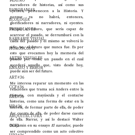
TEATRO
narradores de historias, así como sus 
PANORAMAS
oyentes, pertenecen a la Historia. Y 
porque ya no habrá, entonces, 
ECOLOGÍA
glorificadores ni narradores, ni oyentes. 
FREUDIANOS
Porque el futuro, que sería capaz de 
acarrear el pasado, se derrumbará con la 
BARBARIE VISUAL
caída del pasado y él mismo se volverá lo 
sido, no, el futuro que nunca fue. Es por 
HORÓSCOPO
esto que evocamos hoy la memoria del 
ARTES VISUALES
pasado por venir, un pasado en el cual 
sucederá aquello que, visto desde hoy, 
ENSAYO Y ERROR
puede aún ser del futuro.
ART#36
Me interesa reparar un momento en las 
CCF#36
relaciones que trama acá Anders entre la 
Historia, con mayúscula y el contar/se 
E&E#36
historias, como una forma de estar en la 
UP#36
historia, de formar parte de ella, de poder 
dar cuenta de ella, de poder darse cuenta 
ARQUITECTURA
de ella. Narrar, y así lo destacó Walter 
CCF2
Benjamin en su ensayo 
El narrador
, puede 
ser comprendido como un acto colectivo 