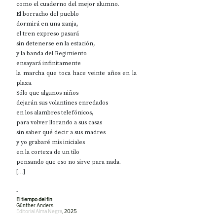
como el cuaderno del mejor alumno.
El borracho del pueblo
dormirá en una zanja,
el tren expreso pasará
sin detenerse en la estación,
y la banda del Regimiento
ensayará infinitamente
la marcha que toca hace veinte años en la 
plaza.
Sólo que algunos niños
dejarán sus volantines enredados
en los alambres telefónicos,
para volver llorando a sus casas
sin saber qué decir a sus madres
y yo grabaré mis iniciales
en la corteza de un tilo
pensando que eso no sirve para nada.
[…]
- 
El tiempo del fin
Günther Anders
Editorial Alma Negra
, 2025