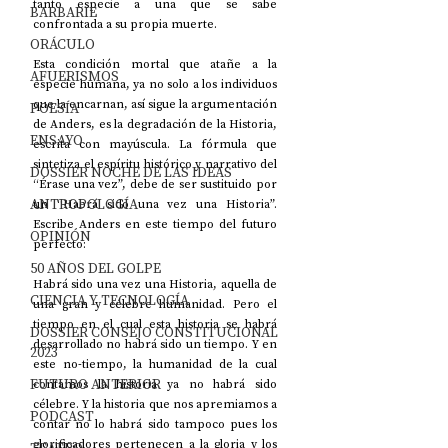
tanto especie a una que se sabe 
BARBARIE
confrontada a su propia muerte. 
ORÁCULO
Esta condición mortal que atañe a la 
AFUERISMOS
especie humana, ya no solo a los individuos 
que la encarnan, así sigue la argumentación 
POESÍA
de Anders, es la degradación de la Historia, 
ENSAYO
escrita con mayúscula. La fórmula que 
sintetiza el espíritu histórico y narrativo del 
DOSSIER NOCHE DE LAS IDEAS
“Érase una vez”, debe de ser sustituido por 
ANTROPOLOGÍA
un “Habrá sido una vez una Historia”. 
Escribe Anders en este tiempo del futuro 
OPINIÓN
perfecto:
50 AÑOS DEL GOLPE
Habrá sido una vez una Historia, aquella de 
CIENCIA Y TECNOLOGÍA
una gran y célebre humanidad. Pero el 
tiempo en el cual esta historia se habrá 
DOSSIER CONSEJO CONSTITUCIONAL
desarrollado no habrá sido un tiempo. Y en 
2023
este no-tiempo, la humanidad de la cual 
FUTURO ANTERIOR
contamos la historia ya no habrá sido 
célebre. Y la historia que nos apremiamos a 
PODCAST
contar no lo habrá sido tampoco pues los 
glorificadores pertenecen a la gloria y los 