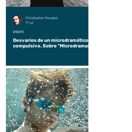
Christopher Rosales
17 jul
ENSAYO
Desvaríos de un microdramático
compulsivo. Sobre "Microdramas".