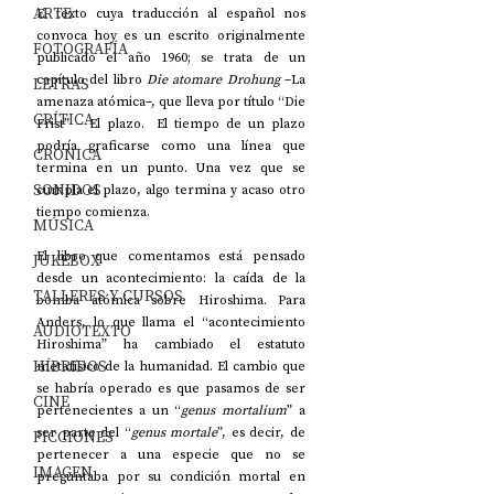
ARTE
El texto cuya traducción al español nos 
convoca hoy es un escrito originalmente 
FOTOGRAFÍA
publicado el año 1960; se trata de un 
capítulo del libro 
Die atomare Drohung
 –La 
LETRAS
amenaza atómica–, que lleva por título “Die 
CRÍTICA
Frist” – El plazo.  El tiempo de un plazo 
podría graficarse como una línea que 
CRÓNICA
termina en un punto. Una vez que se 
SONIDOS
cumpla el plazo, algo termina y acaso otro 
tiempo comienza.
MÚSICA
El libro que comentamos está pensado 
JUKEBOX
desde un acontecimiento: la caída de la 
TALLERES Y CURSOS
bomba atómica sobre Hiroshima. Para 
Anders, lo que llama el “acontecimiento 
AUDIOTEXTO
Hiroshima” ha cambiado el estatuto 
HÍBRIDOS
metafísico de la humanidad. El cambio que 
se habría operado es que pasamos de ser 
CINE
pertenecientes a un “
genus mortalium
” a 
ser parte del “
genus mortale
”, es decir, de 
FICCIONES
pertenecer a una especie que no se 
IMAGEN
preguntaba por su condición mortal en 