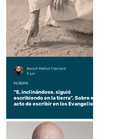
Benoit Mathot Flamand
9 jun
FILOSOFÍA
“E, inclinándose, siguió
escribiendo en la tierra”. Sobre el
acto de escribir en los Evangelios.