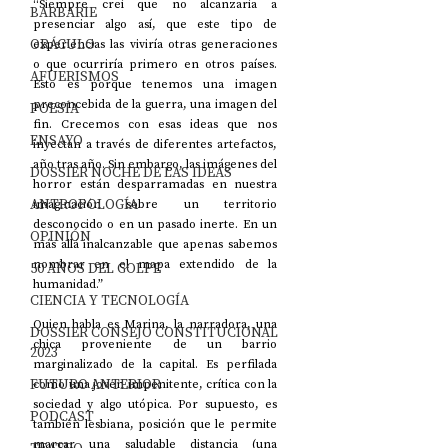
“Siempre creí que no alcanzaría a 
BARBARIE
presenciar algo así, que este tipo de 
ORÁCULO
experiencias las viviría otras generaciones 
o que ocurriría primero en otros países. 
AFUERISMOS
Esto es porque tenemos una imagen 
preconcebida de la guerra, una imagen del 
POESÍA
fin. Crecemos con esas ideas que nos 
ENSAYO
inyectan a través de diferentes artefactos, 
año tras año. Sin embargo, las imágenes del 
DOSSIER NOCHE DE LAS IDEAS
horror están desparramadas en nuestra 
ANTROPOLOGÍA
imaginación sobre un territorio 
desconocido o en un pasado inerte. En un 
OPINIÓN
más allá inalcanzable que apenas sabemos 
nombrar en el mapa extendido de la 
50 AÑOS DEL GOLPE
humanidad.”
CIENCIA Y TECNOLOGÍA
Quien habla es Marina, la narradora, una 
DOSSIER CONSEJO CONSTITUCIONAL
chica proveniente de un barrio 
2023
marginalizado de la capital. Es perfilada 
FUTURO ANTERIOR
como una joven impenitente, crítica con la 
sociedad y algo utópica. Por supuesto, es 
PODCAST
también lesbiana, posición que le permite 
marcar una saludable distancia (una 