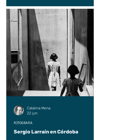
Catalina Mena
22 jun
FOTOGRAFÍA
Sergio Larraín en Córdoba