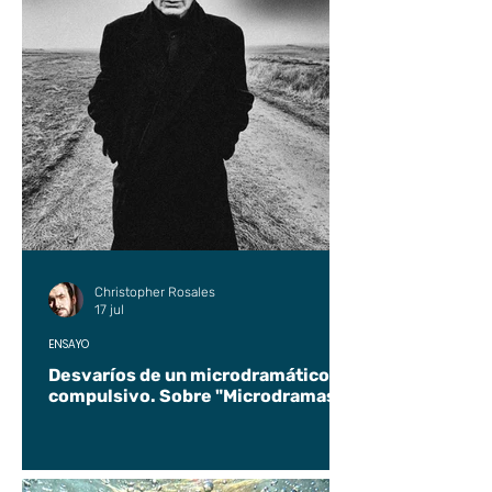
Christopher Rosales
17 jul
ENSAYO
Desvaríos de un microdramático
compulsivo. Sobre "Microdramas".