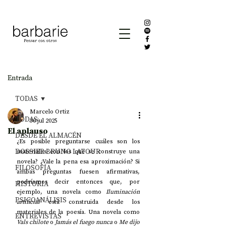
Entrada
TODAS
Marcelo Ortiz
TODAS
30 jul 2025
El aplauso
DESDE EL ALMACÉN
¿Es posible preguntarse cuáles son los 
DOSSIER BRUNO LATOUR
materiales con los que se construye una 
novela? ¿Vale la pena esa aproximación? Si 
FILOSOFÍA
ambas preguntas fuesen afirmativas, 
podríamos decir entonces que, por 
HISTORIA
ejemplo, una novela como 
Iluminación 
PSICOANÁLISIS
artificial
 está construida desde los 
materiales de la poesía. Una novela como 
ENTREVISTAS
Vals chilote
 o 
Jamás el fuego nunca 
o 
Me dijo 