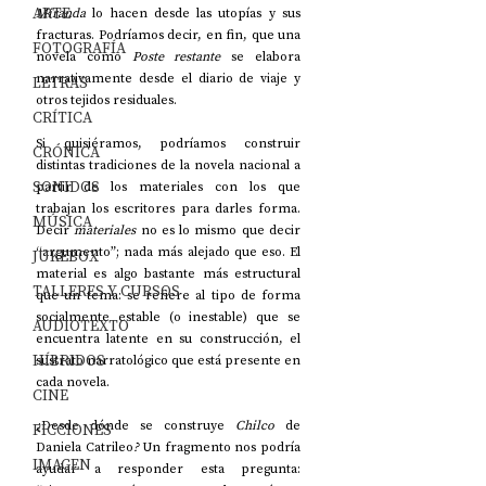
ARTE
Miranda
 lo hacen desde las utopías y sus 
fracturas. Podríamos decir, en fin, que una 
FOTOGRAFÍA
novela como 
Poste restante
 se elabora 
narrativamente desde el diario de viaje y 
LETRAS
otros tejidos residuales.
CRÍTICA
Si quisiéramos, podríamos construir 
CRÓNICA
distintas tradiciones de la novela nacional a 
SONIDOS
partir de los materiales con los que 
trabajan los escritores para darles forma. 
MÚSICA
Decir 
materiales
 no es lo mismo que decir 
“argumento”; nada más alejado que eso. El 
JUKEBOX
material es algo bastante más estructural 
TALLERES Y CURSOS
que un tema: se refiere al tipo de forma 
socialmente estable (o inestable) que se 
AUDIOTEXTO
encuentra latente en su construcción, el 
HÍBRIDOS
sustrato narratológico que está presente en 
cada novela.
CINE
¿Desde dónde se construye 
Chilco 
de 
FICCIONES
Daniela Catrileo
? 
Un fragmento nos podría
IMAGEN
ayudar a responder esta pregunta: 