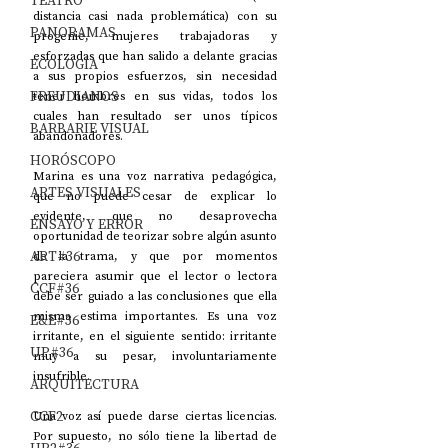
TEATRO
distancia casi nada problemática) con su 
PANORAMAS
progenie, mujeres trabajadoras y 
esforzadas que han salido a delante gracias 
ECOLOGÍA
a sus propios esfuerzos, sin necesidad 
FREUDIANOS
tener hombres en sus vidas, todos los 
cuales han resultado ser unos típicos 
BARBARIE VISUAL
abandonadores.
HORÓSCOPO
Marina es una voz narrativa pedagógica, 
ARTES VISUALES
que no puede cesar de explicar lo 
evidente, que no desaprovecha 
ENSAYO Y ERROR
oportunidad de teorizar sobre algún asunto 
ART#36
de la trama, y que por momentos 
pareciera asumir que el lector o lectora 
CCF#36
debe ser guiado a las conclusiones que ella 
misma estima importantes. Es una voz 
E&E#36
irritante, en el siguiente sentido: irritante 
UP#36
muy a su pesar, involuntariamente 
insufrible.
ARQUITECTURA
CCF2
Una voz así puede darse ciertas licencias. 
Por supuesto, no sólo tiene la libertad de 