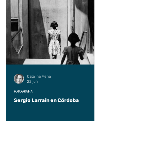
Catalina Mena
22 jun
FOTOGRAFÍA
Sergio Larraín en Córdoba