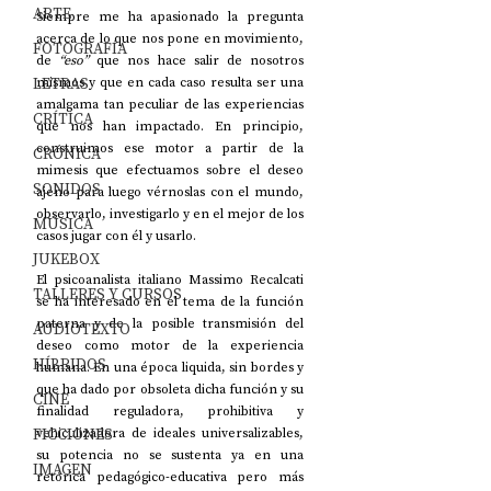
ARTE
Siempre me ha apasionado la pregunta 
acerca de lo que nos pone en movimiento, 
FOTOGRAFÍA
de 
“eso”
 que nos hace salir de nosotros 
LETRAS
mismos y que en cada caso resulta ser una 
amalgama tan peculiar de las experiencias 
CRÍTICA
que nos han impactado. En principio, 
construimos ese motor a partir de la 
CRÓNICA
mimesis que efectuamos sobre el deseo 
SONIDOS
ajeno para luego vérnoslas con el mundo, 
observarlo, investigarlo y en el mejor de los 
MÚSICA
casos jugar con él y usarlo.
JUKEBOX
El psicoanalista italiano Massimo Recalcati 
TALLERES Y CURSOS
se ha interesado en el tema de la función 
paterna y de la posible transmisión del 
AUDIOTEXTO
deseo como motor de la experiencia 
HÍBRIDOS
humana. En una época liquida, sin bordes y 
que ha dado por obsoleta dicha función y su 
CINE
finalidad reguladora, prohibitiva y 
FICCIONES
vehiculizadora de ideales universalizables, 
su potencia no se sustenta ya en una 
IMAGEN
retórica pedagógico-educativa pero más 