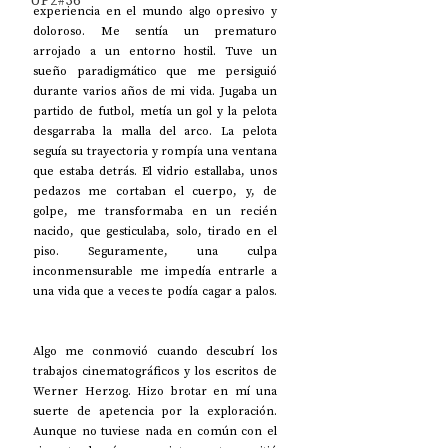
UP2#36
experiencia en el mundo algo opresivo y 
doloroso. Me sentía un prematuro 
arrojado a un entorno hostil. Tuve un 
sueño paradigmático que me persiguió 
durante varios años de mi vida. Jugaba un 
partido de futbol, metía un gol y la pelota 
desgarraba la malla del arco. La pelota 
seguía su trayectoria y rompía una ventana 
que estaba detrás. El vidrio estallaba, unos 
pedazos me cortaban el cuerpo, y, de 
golpe, me transformaba en un recién 
nacido, que gesticulaba, solo, tirado en el 
piso. Seguramente, una culpa 
inconmensurable me impedía entrarle a 
una vida que a veces te podía cagar a palos. 
Algo me conmovió cuando descubrí los 
trabajos cinematográficos y los escritos de 
Werner Herzog. Hizo brotar en mí una 
suerte de apetencia por la exploración. 
Aunque no tuviese nada en común con el 