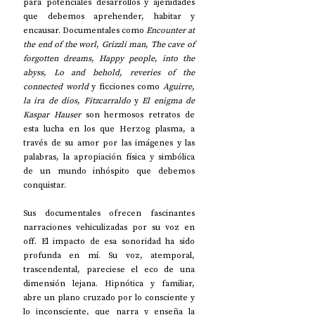
para potenciales desarrollos y ajenidades 
que debemos aprehender, habitar y 
encausar. Documentales como 
Encounter at 
the end of the worl
, 
Grizzli man
, 
The cave of 
forgotten dreams
, 
Happy people
, 
into the 
abyss
, 
Lo and behold, reveries of the 
connected world 
y ficciones como 
Aguirre, 
la ira de dios
, 
Fitzcarraldo
 y 
El enigma de 
Kaspar Hauser 
son hermosos retratos de 
esta lucha en los que Herzog plasma, a 
través de su amor por las imágenes y las 
palabras, la apropiación física y simbólica 
de un mundo inhóspito que debemos 
conquistar.
Sus documentales ofrecen fascinantes 
narraciones vehiculizadas por su voz en 
off. El impacto de esa sonoridad ha sido 
profunda en mí. Su voz, atemporal, 
trascendental, pareciese el eco de una 
dimensión lejana. Hipnótica y familiar, 
abre un plano cruzado por lo consciente y 
lo inconsciente, que narra y enseña la 