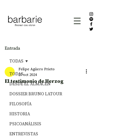
Entrada
TODAS
Felipe Agüero Prieto
TODAS
27 oct 2024
El testimonio de Herzog
DESDE EL ALMACÉN
DOSSIER BRUNO LATOUR
FILOSOFÍA
HISTORIA
PSICOANÁLISIS
ENTREVISTAS