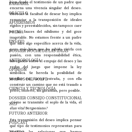
bien desde el testimonio de un padre que 
BARBARIE
encarna una vivencia singular del deseo. 
ORÁCULO
Heredar la facultad de desear hoy implica 
renunciar a la transposición de ideales 
AFUERISMOS
rígidos y preestablecidos, sin tampoco caer 
POESÍA
en las fauces del nihilismo y del goce 
inagotable. No estamos frente a un padre 
ENSAYO
que sabe algo específico acerca de la vida, 
pero más bien que ha sabido vivirla con 
DOSSIER NOCHE DE LAS IDEAS
pasión, con una responsabilidad ética, 
ANTROPOLOGÍA
navegando entre el empuje del deseo y las 
reglas del juego que impone la ley 
OPINIÓN
simbólica. Se hereda la posibilidad de 
50 AÑOS DEL GOLPE
asimilar esa fuerza extraña, y con ella 
construir un camino que no está trasado a 
CIENCIA Y TECNOLOGÍA
priori, incierto, sin garantías, pero posible.
DOSSIER CONSEJO CONSTITUCIONAL
¿Cómo se transmite el soplo de la vida, el 
2023
élan vital 
Bergsoniano
?
FUTURO ANTERIOR
Esta transmisión del deseo implica pensar 
PODCAST
qué tipo de testimonios representan para 
nosotros las relaciones que hemos 