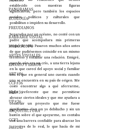
TEATRO
establecido con nuestras figuras 
PANORAMAS
significativas, pero también los espacios 
sociales, políticos y culturales que 
ECOLOGÍA
posibilitan o impiden su desarrollo.  
FREUDIANOS
Separados por un océano, no conté con un 
BARBARIE VISUAL
padre que acompañara mis primeras 
HORÓSCOPO
etapas de vida. Pasaron muchos años antes 
de que pudiésemos coincidir en un mismo 
ARTES VISUALES
territorio y entablar una relación. Emigré, 
cuando aún era un crío, a una tierra lejana 
ENSAYO Y ERROR
en la que carecí del apoyo social y familiar 
ART#36
con el que en general uno cuenta cuando 
uno se encuentra en su país de origen. Me 
CCF#36
costó encontrar algo a qué aferrarme, 
E&E#36
algún referente que me permitiese 
abrazar ciertos ideales y que me ayudara a 
UP#36
construir un proyecto que me fuese 
significativo. Con un yo debilucho y sin un 
ARQUITECTURA
bastón sobre el que apoyarme, no contaba 
CCF2
con una barrera confiable para abarcar los 
torrentes de lo real, lo que hacía de mi 