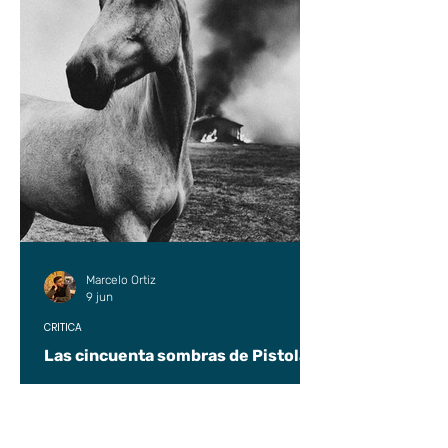
Marcelo Ortiz
9 jun
CRÍTICA
Las cincuenta sombras de Pistolas