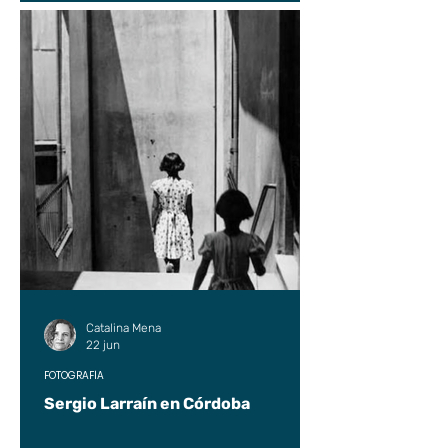
Catalina Mena
22 jun
FOTOGRAFÍA
Sergio Larraín en Córdoba