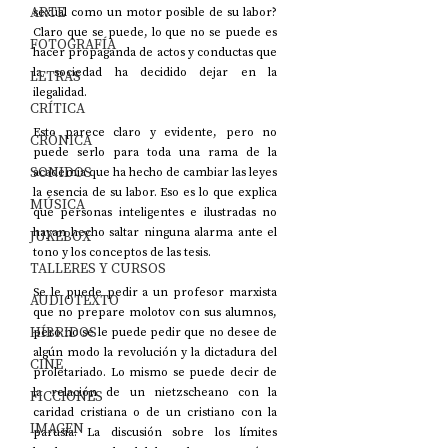
ARTE
sexual como un motor posible de su labor? 
Claro que se puede, lo que no se puede es 
FOTOGRAFÍA
hacer propaganda de actos y conductas que 
la sociedad ha decidido dejar en la 
LETRAS
ilegalidad.
CRÍTICA
Esto parece claro y evidente, pero no 
CRÓNICA
puede serlo para toda una rama de la 
SONIDOS
academia que ha hecho de cambiar las leyes 
la esencia de su labor. Eso es lo que explica 
MÚSICA
que personas inteligentes e ilustradas no 
hayan hecho saltar ninguna alarma ante el 
JUKEBOX
tono y los conceptos de las tesis.
TALLERES Y CURSOS
Se le puede pedir a un profesor marxista 
AUDIOTEXTO
que no prepare molotov con sus alumnos, 
HÍBRIDOS
pero no se le puede pedir que no desee de 
algún modo la revolución y la dictadura del 
CINE
proletariado. Lo mismo se puede decir de 
la relación de un nietzscheano con la 
FICCIONES
caridad cristiana o de un cristiano con la 
IMAGEN
parusía. La discusión sobre los límites 