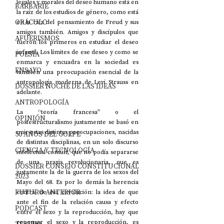
legales y morales del deseo humano está en 
BARBARIE
la raíz de los estudios de género, como está 
ORÁCULO
en la raíz del pensamiento de Freud y sus 
amigos también. Amigos y discípulos que 
AFUERISMOS
fueron los primeros en estudiar el deseo 
infantil. Los límites de ese deseo y como se 
POESÍA
enmarca y encuadra en la sociedad es 
ENSAYO
también una preocupación esencial de la 
antropología moderna de Levi Strauss en 
DOSSIER NOCHE DE LAS IDEAS
adelante.
ANTROPOLOGÍA
La “teoría francesa” o el 
OPINIÓN
postestructuralismo justamente se basó en 
unir estas distintas preocupaciones, nacidas 
50 AÑOS DEL GOLPE
de distintas disciplinas, en un solo discurso 
CIENCIA Y TECNOLOGÍA
intelectual común, que no podía separarse 
de una praxis revolucionaria, que es 
DOSSIER CONSEJO CONSTITUCIONAL
justamente la de la guerra de los sexos del 
2023
Mayo del 68. Es por lo demás la herencia 
FUTURO ANTERIOR
central de esa revolución: la idea de que 
ante el fin de la relación causa y efecto 
PODCAST
entre el sexo y la reproducción, hay que 
repensar el sexo y la reproducción, es 