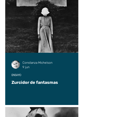
Constanza Michelson
9 jun
ENSAYO
Zurcidor de fantasmas