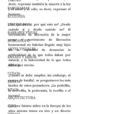
TEATRO
decir, repensar también la muerte y la ley 
PANORAMAS
y el amor y el odio, es decir, repensar el 
humano.
ECOLOGÍA
FREUDIANOS
¿Por qué esto sí, por qué esto no? ¿Desde 
cuándo sí y desde cuándo no? El 
BARBARIE VISUAL
movimiento de liberación de la mujer 
como el movimiento de liberación 
HORÓSCOPO
homosexual no habrían llegado muy lejos 
ARTES VISUALES
sin su capacidad de denunciar la 
artificialidad de lo que todos daban por 
ENSAYO Y ERROR
natural, y la historicidad de lo que todos 
ART#36
daban por eterno.
CCF#36
¿Cuánto se debe ampliar, sin embargo, el 
campo de batalla?, se preguntaron los más 
E&E#36
lúcidos de estos pensadores. ¿La pedofilia, 
UP#36
la necrofilia, la pederastia, la zoofilia o el 
incesto?
ARQUITECTURA
CCF2
Quienes fuimos niños en la Europa de los 
años setenta vimos en vivo y en directo 