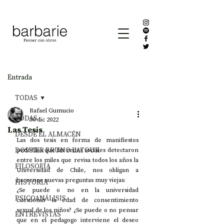
Entrada
TODAS
Rafael Gumucio
TODAS
30 dic 2022
Las Tesis
DESDE EL ALMACÉN
Las dos tesis en forma de manifiestos 
DOSSIER BRUNO LATOUR
pedófilos que las redes sociales detectaron 
entre los miles que revisa todos los años la 
FILOSOFÍA
Universidad de Chile, nos obligan a 
hacernos nuevas preguntas muy viejas:
HISTORIA
¿Se puede o no en la universidad 
PSICOANÁLISIS
cuestionar la edad de consentimiento 
sexual de los niños? ¿Se puede o no pensar 
ENTREVISTAS
que en el pedagogo interviene el deseo 