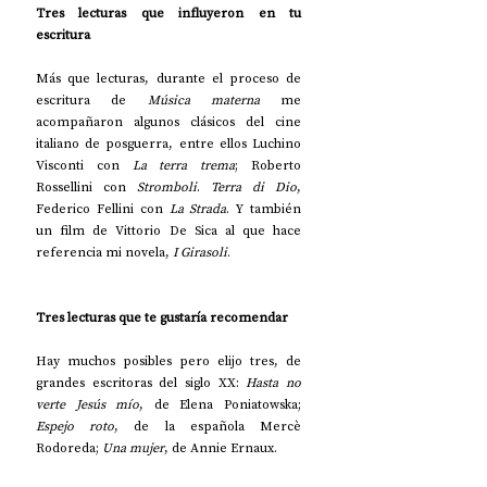
Tres lecturas que influyeron en tu 
escritura
Más que lecturas, durante el proceso de 
escritura de 
Música materna
 me 
acompañaron algunos clásicos del cine 
italiano de posguerra, entre ellos Luchino 
Visconti con 
La terra trema
; Roberto 
Rossellini con 
Stromboli
. 
Terra di Dio
, 
Federico Fellini con 
La Strada
. Y también 
un film de Vittorio De Sica al que hace 
referencia mi novela, 
I Girasoli
.
Tres lecturas que te gustaría recomendar
Hay muchos posibles pero elijo tres, de 
grandes escritoras del siglo XX: 
Hasta no 
verte Jesús mío
, de Elena Poniatowska; 
Espejo roto
, de la española Mercè 
Rodoreda; 
Una mujer
, de Annie Ernaux.