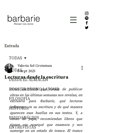
Entrada
TODAS
Valeria Sol Groisman
TODAS
5 sept 2023
Lecturas desde la escritura
DESDE EL ALMACÉN
DOSSIER BRUNO LATOUR
Cinco escritores que vienen de publicar 
obras en las últimas semanas nos revelan, en 
FILOSOFÍA
exclusiva para Barbarie, qué lecturas 
influyeron en su escritura y de qué manera 
HISTORIA
aparecen esas huellas en sus textos. Y, a 
PSICOANÁLISIS
modo de yapa, recomiendan libros que 
tienen ese nosequé que enamora y nos 
ENTREVISTAS
sumerge en un estado de trance. El trance 