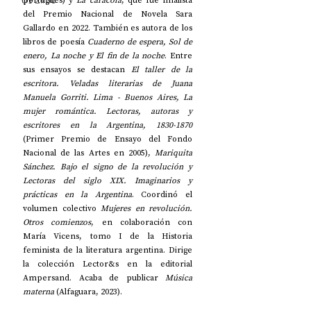
UP2#36
portugués) y 
La caracola
, que fue finalista 
del Premio Nacional de Novela Sara 
Gallardo en 2022. También es autora de los 
libros de poesía 
Cuaderno de espera, Sol de 
enero, La noche y El fin de la noche
. Entre 
sus ensayos se destacan 
El taller de la 
escritora. Veladas literarias de Juana 
Manuela Gorriti. Lima - Buenos Aires, La 
mujer romántica. Lectoras, autoras y 
escritores en la Argentina, 1830-1870
(Primer Premio de Ensayo del Fondo 
Nacional de las Artes en 2005), 
Mariquita 
Sánchez. Bajo el signo de la revolución y 
Lectoras del siglo XIX. Imaginarios y 
prácticas en la Argentina
. Coordinó el 
volumen colectivo 
Mujeres en revolución. 
Otros comienzos
, en colaboración con 
María Vicens, tomo I de la Historia 
feminista de la literatura argentina. Dirige 
la colección Lector&s en la editorial 
Ampersand. Acaba de publicar 
Música 
materna
 (Alfaguara, 2023). 