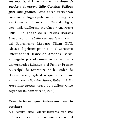
melancolía
, el libro de cuentos 
Antes de 
perder
 y el ensayo 
Julio Cortázar. Diálogo 
para una poética
. Estas obras recibieron 
premios y elogios públicos de prestigiosos 
escritores y críticos como Ricardo Piglia, 
Noé Jitrik, Guillermo Martínez y Ana María 
Shua. Fue editor de la revista literaria 
Unicornio, un caballo con suerte
 y director 
del Suplemento Literario Télam (SLT). 
Obtuvo el primer premio en el Concurso 
Internacional "Dante en América Latina", 
entregado por el consorcio de veintiuna 
universidades italianas, y el Primer Premio 
Municipal de Literatura de la Ciudad de 
Buenos Aires, galardón que recibieron, 
entre otros, 
Alfonsina Storni, Roberto Arlt y 
Jorge Luis Borges
. Acaba de publicar Once 
segundos (Sudamericana, 2023). 
Tres lecturas que influyeron en tu 
escritura
Me resulta difícil elegir lecturas que me 
influyeron realmente, porque creo que al 