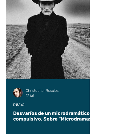
Christopher Rosales
17 jul
ENSAYO
Desvaríos de un microdramático
compulsivo. Sobre "Microdramas".