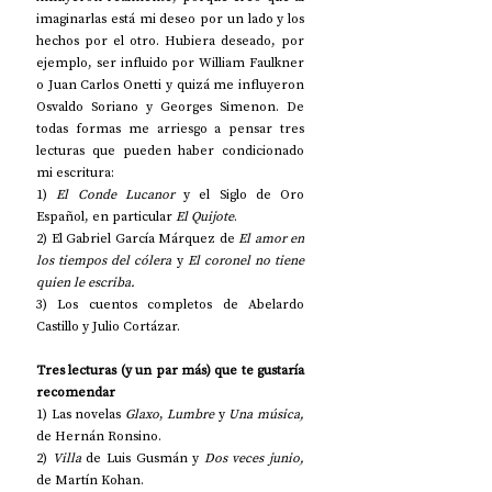
imaginarlas está mi deseo por un lado y los 
hechos por el otro. Hubiera deseado, por 
ejemplo, ser influido por William Faulkner 
o Juan Carlos Onetti y quizá me influyeron 
Osvaldo Soriano y Georges Simenon. De 
todas formas me arriesgo a pensar tres 
lecturas que pueden haber condicionado 
mi escritura:
1) 
El Conde Lucanor
 y el Siglo de Oro 
Español, en particular 
El Quijote
.
2) El Gabriel García Márquez de 
El amor en 
los tiempos del cólera
 y 
El coronel no tiene 
quien le escriba.
3) Los cuentos completos de Abelardo 
Castillo y Julio Cortázar.
Tres lecturas (y un par más) que te gustaría 
recomendar
1) Las novelas 
Glaxo
, 
Lumbre
 y 
Una música,
de Hernán Ronsino.
2) 
Villa
 de Luis Gusmán y 
Dos veces junio,
de Martín Kohan.