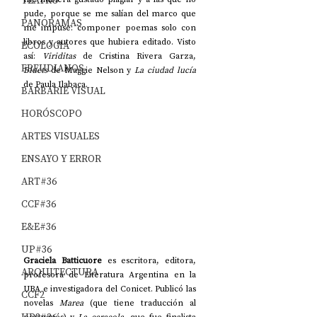
TEATRO
pude, porque se me salían del marco que 
PANORAMAS
me impuse: componer poemas solo con 
libros y autores que hubiera editado. Visto 
ECOLOGÍA
así: 
Viriditas
 de Cristina Rivera Garza, 
FREUDIANOS
Bluets
 de Maggie Nelson y 
La ciudad lucía
de Paula Ilabaca. 
BARBARIE VISUAL
HORÓSCOPO
ARTES VISUALES
ENSAYO Y ERROR
ART#36
CCF#36
E&E#36
UP#36
Graciela Batticuore 
es escritora, editora, 
ARQUITECTURA
profesora de Literatura Argentina en la 
UBA e investigadora del Conicet. Publicó las 
CCF2
novelas 
Marea 
(que tiene traducción al 