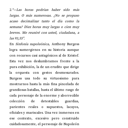
2.
“—Las horas podrían haber sido más 
largas. O más numerosas. ¿No se propuso 
acaso decimalizar tanto el día como la 
semana? Diez horas muy largas o cien muy 
breves. Me reuniré con usted, ciudadana, a 
las 93,55”.
En 
Sinfonía napoleónica
, Anthony Burgess 
logra sumergirnos en su historia aunque 
con recursos casi antagónicos al de Kristof. 
Esta vez nos deslumbramos frente a la 
pura exhibición, la de un erudito que dirige 
la orquesta con gestos desmesurados. 
Burgess usa todo su virtuosismo para 
mostrarnos hasta la más fina pincelada de 
grandiosas batallas, hasta el último rasgo de 
cada personaje de la enorme y aborrecible 
colección de detestables guardias, 
parientes reales o supuestos, lacayos, 
oficiales y mariscales. Una vez inmersos en 
ese contexto, excesivo pero construido 
cuidadosamente, el personaje de Napoleón 