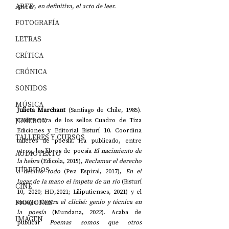
ARTE
que es, en definitiva, el acto de leer. 
FOTOGRAFÍA
LETRAS
CRÍTICA
CRÓNICA
SONIDOS
MÚSICA
Julieta Marchant 
(Santiago de Chile, 1985). 
JUKEBOX
Codirectora de los sellos Cuadro de Tiza 
Ediciones y Editorial Bisturí 10. Coordina 
TALLERES Y CURSOS
talleres de poesía. Ha publicado, entre 
otros, los libros de poesía 
El nacimiento de 
AUDIOTEXTO
la hebra
 (Edicola, 2015), 
Reclamar el derecho 
HÍBRIDOS
a decirlo todo 
(Pez Espiral, 2017), 
En el 
lugar de la mano el ímpetu de un río
 (Bisturí 
CINE
10, 2020; HD,2021; Liliputienses, 2021) y el 
FICCIONES
ensayo 
Contra el cliché: genio y técnica en 
la poesía
 (Mundana, 2022). Acaba de 
IMAGEN
publicar 
Poemas somos que otros 