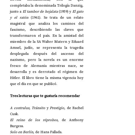
completaba la denominada Trilogía Danzig, 
junto a 
El tambor de hojalata
 (1959) y 
El gato 
y el ratón 
(1961). Se trata de un relato 
magistral que analiza los caminos del 
fascismo, describiendo las claves que 
transformaron el país. En la amistad del 
miembro de la SA Walter Matern y Eduard 
Amsel, judío, se representa la tragedia 
desplegada después del ascenso del 
nazismo, pero la novela es un enorme 
fresco de Alemania mientras nace, se 
desarrolla y es derrotado el régimen de 
Hitler. El libro tiene la misma vigencia hoy 
que el día en que se publicó. 
Tres lecturas que te gustaría recomendar
A contraluz
, 
Tránsito
 y 
Prestigio,
 de Rachel 
Cusk. 
El reino de los réprobos, 
de Anthony 
Burgess. 
Solo en Berlín
, de Hans Fallada. 