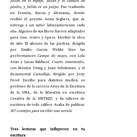
Julián en el espejo, Julián y el caballo de 
piedra,
 y 
Julián es un pulpo
. Fue traducido 
en Francia, Suecia y Alemania, donde 
recibió el premio Anna Seghers, que se 
entrega a un autor latinoamericano cada 
año. Algunos de sus libros fueron adaptados 
para cine, teatro y ópera. Escribió la obra 
de sitio El silencio de las piedras, dirigida 
por Emilio García Wehbi; hizo las 
performances 
Campo de mayo
, con Lola 
Arias y Lucas Balducci; 
Cuarto intermedio
, 
con Mónica Zwaig y Juan Schnitman; y el 
documental 
Camuflaje
, dirigido por Jony 
Perel. Escribe para distintos medios, es 
profesor de la carrera Artes de la Escritura 
de la UNA, de la Maestría en escritura 
Creativa de la UNTREF, y da talleres de 
escritura de todo calibre. Acaba de publicar 
307 consejos para escribir una novela
.
Tres lecturas que influyeron en tu 
escritura