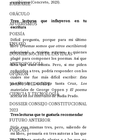
escribieron
 (Concreto, 2023). 
BARBARIE
ORÁCULO
Tres lecturas que influyeron en tu 
AFUERISMOS
escritura
POESÍA
Difícil pregunta, porque para mi último 
ENSAYO
libro (
Poemas somos que otros escribieron
) 
seleccioné a treinta autores a quienes 
DOSSIER NOCHE DE LAS IDEAS
plagié para componer los poemas. Así que 
ANTROPOLOGÍA
diría que esos treinta. Pero, si me piden 
reducirlos a tres, podría responder con los 
OPINIÓN
cuales me fue más difícil escribir: 
Esta 
50 AÑOS DEL GOLPE
parcela
 de Guadalupe Santa Cruz, 
Los 
materiales
 de George Oppen y 
El poema 
CIENCIA Y TECNOLOGÍA
acecha en los intervalos
 de Nadia Prado. 
DOSSIER CONSEJO CONSTITUCIONAL
2023
Tres lecturas que te gustaría recomendar
FUTURO ANTERIOR
Diría esas mismas tres, pero, saliendo de 
PODCAST
mi libro, pensaría en tres autoras a las que 
me hubiera gustado plagiar y a las que no 