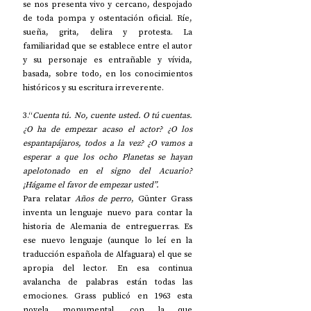
se nos presenta vivo y cercano, despojado 
de toda pompa y ostentación oficial. Ríe, 
sueña, grita, delira y protesta. La 
familiaridad que se establece entre el autor 
y su personaje es entrañable y vívida, 
basada, sobre todo, en los conocimientos 
históricos y su escritura irreverente.
3.“
Cuenta tú. No, cuente usted. O tú cuentas. 
¿O ha de empezar acaso el actor? ¿O los 
espantapájaros, todos a la vez? ¿O vamos a 
esperar a que los ocho Planetas se hayan 
apelotonado en el signo del Acuario? 
¡Hágame el favor de empezar usted”.
Para relatar 
Años de perro
, Günter Grass 
inventa un lenguaje nuevo para contar la 
historia de Alemania de entreguerras. Es 
ese nuevo lenguaje (aunque lo leí en la 
traducción española de Alfaguara) el que se 
apropia del lector. En esa continua 
avalancha de palabras están todas las 
emociones. Grass publicó en 1963 esta 
novela monumental, con la que 