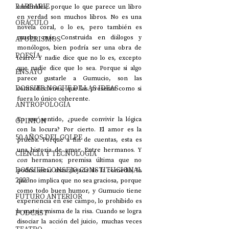
BARBARIE
cardinales, porque lo que parece un libro 
en verdad son muchos libros. No es una 
ORÁCULO
novela coral, o lo es, pero también es 
mucho más. Construida en diálogos y 
AFUERISMOS
monólogos, bien podría ser una obra de 
POESÍA
teatro. Y nadie dice que no lo es, excepto 
que nadie dice que lo sea. Porque si algo 
ENSAYO
parece gustarle a Gumucio, son las 
DOSSIER NOCHE DE LAS IDEAS
contradicciones, que las presenta como si 
fuera lo único coherente.
ANTROPOLOGÍA
En ese sentido, ¿puede convivir la lógica 
OPINIÓN
con la locura? Por cierto. El amor es la 
50 AÑOS DEL GOLPE
prueba. Porque a fin de cuentas, esta es 
una historia de amor. Entre hermanos. Y 
CIENCIA Y TECNOLOGÍA
con
 hermanos; premisa última que no 
DOSSIER CONSEJO CONSTITUCIONAL
podría estar más alejada de la comedia, lo 
2023
que no implica que no sea graciosa, porque 
como todo buen humor, y Gumucio tiene 
FUTURO ANTERIOR
experiencia en ese campo, lo prohibido es 
la matriz misma de la risa. Cuando se logra 
PODCAST
disociar la acción del juicio, muchas veces 