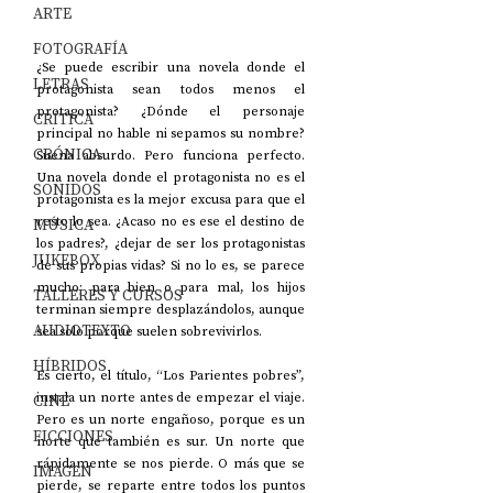
ARTE
FOTOGRAFÍA
¿Se puede escribir una novela donde el 
LETRAS
protagonista sean todos menos el 
protagonista? ¿Dónde el personaje 
CRÍTICA
principal no hable ni sepamos su nombre? 
CRÓNICA
Suena absurdo. Pero funciona perfecto. 
Una novela donde el protagonista no es el 
SONIDOS
protagonista es la mejor excusa para que el 
resto lo sea. ¿Acaso no es ese el destino de 
MÚSICA
los padres?, ¿dejar de ser los protagonistas 
JUKEBOX
de sus propias vidas? Si no lo es, se parece 
mucho; para bien o para mal, los hijos 
TALLERES Y CURSOS
terminan siempre desplazándolos, aunque 
AUDIOTEXTO
sea solo porque suelen sobrevivirlos.  
HÍBRIDOS
Es cierto, el título, “Los Parientes pobres”, 
instala un norte antes de empezar el viaje. 
CINE
Pero es un norte engañoso, porque es un 
FICCIONES
norte que también es sur. Un norte que 
rápidamente se nos pierde. O más que se 
IMAGEN
pierde, se reparte entre todos los puntos 