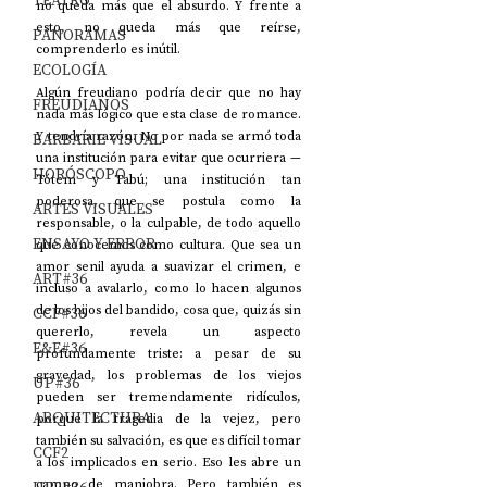
TEATRO
no queda más que el absurdo. Y frente a 
esto, no queda más que reírse, 
PANORAMAS
comprenderlo es inútil.
ECOLOGÍA
Algún freudiano podría decir que no hay 
FREUDIANOS
nada más lógico que esta clase de romance. 
Y tendría razón. No por nada se armó toda 
BARBARIE VISUAL
una institución para evitar que ocurriera —
HORÓSCOPO
Tótem y Tabú; una institución tan 
poderosa, que se postula como la 
ARTES VISUALES
responsable, o la culpable, de todo aquello 
ENSAYO Y ERROR
que conocemos como cultura. Que sea un 
amor senil ayuda a suavizar el crimen, e 
ART#36
incluso a avalarlo, como lo hacen algunos 
de los hijos del bandido, cosa que, quizás sin 
CCF#36
quererlo, revela un aspecto 
E&E#36
profundamente triste: a pesar de su 
gravedad, los problemas de los viejos 
UP#36
pueden ser tremendamente ridículos, 
ARQUITECTURA
porque la tragedia de la vejez, pero 
también su salvación, es que es difícil tomar 
CCF2
a los implicados en serio. Eso les abre un 
campo de maniobra. Pero también es 