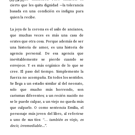
UP2#36
cierto que les quita dignidad —la tolerancia 
basada en una condición es indigna para 
quien la recibe.   
La joya de la corona es el asilo de ancianos, 
que muchas veces es más una casa de 
orates que otra cosa. Porque además de ser 
una historia de amor, es una historia de 
agencia personal. De esa agencia que 
inevitablemente se pierde cuando se 
envejece. Y es más orgánico de lo que se 
cree. El paso del tiempo. Simplemente la 
fuerza no acompaña. En todos los sentidos. 
Se llega a un estadio similar al del neonato, 
solo que mucho más horrendo, son 
carismas diferentes; a un recién nacido no 
se le puede culpar, a un viejo no queda más 
que culparlo. O como sentencia Emilia, el 
personaje más joven del libro, al referirse 
a uno de sus tíos: “… 
también es viejo, es 
decir, irremediable…
”.