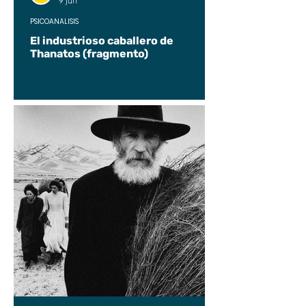
9 jun
PSICOANÁLISIS
El industrioso caballero de
Thanatos (fragmento)