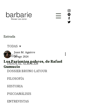
Entrada
TODAS
Juan M. Aguirre
TODAS
26 ago 2024
Los Parientes pobres, de Rafael
DESDE EL ALMACÉN
Gumucio
DOSSIER BRUNO LATOUR
FILOSOFÍA
HISTORIA
PSICOANÁLISIS
ENTREVISTAS