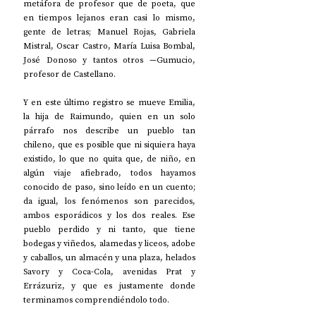
metáfora de profesor que de poeta, que 
en tiempos lejanos eran casi lo mismo, 
gente de letras; Manuel Rojas, Gabriela 
Mistral, Oscar Castro, María Luisa Bombal, 
José Donoso y tantos otros —Gumucio, 
profesor de Castellano.  
Y en este último registro se mueve Emilia, 
la hija de Raimundo, quien en un solo 
párrafo nos describe un pueblo tan 
chileno, que es posible que ni siquiera haya 
existido, lo que no quita que, de niño, en 
algún viaje afiebrado, todos hayamos 
conocido de paso, sino leído en un cuento; 
da igual, los fenómenos son parecidos, 
ambos esporádicos y los dos reales. Ese 
pueblo perdido y ni tanto, que tiene 
bodegas y viñedos, alamedas y liceos, adobe 
y caballos, un almacén y una plaza, helados 
Savory y Coca-Cola, avenidas Prat y 
Errázuriz, y que es justamente donde 
terminamos comprendiéndolo todo.