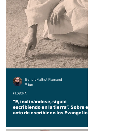
Benoit Mathot Flamand
9 jun
FILOSOFÍA
“E, inclinándose, siguió
escribiendo en la tierra”. Sobre el
acto de escribir en los Evangelios.