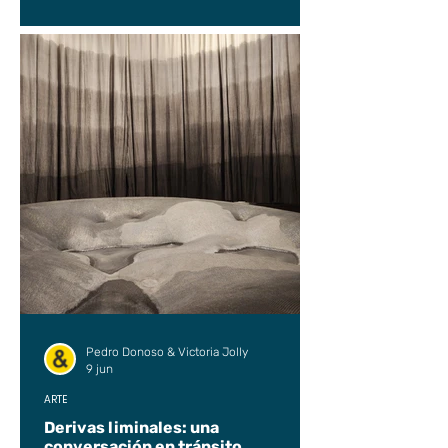
Pedro Donoso & Victoria Jolly
9 jun
ARTE
Derivas liminales: una
conversación en tránsito