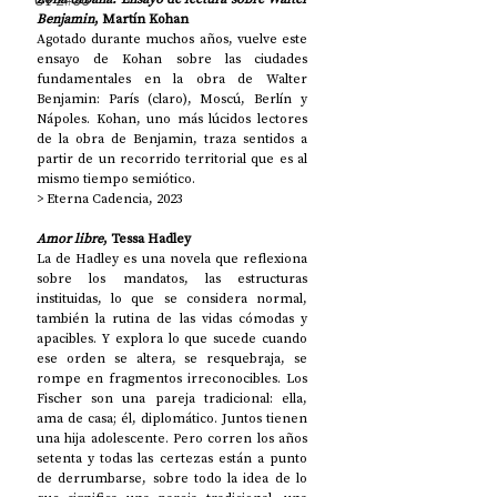
UP2#36
Benjamin
, Martín Kohan
Agotado durante muchos años, vuelve este 
ensayo de Kohan sobre las ciudades 
fundamentales en la obra de Walter 
Benjamin: París (claro), Moscú, Berlín y 
Nápoles. Kohan, uno más lúcidos lectores 
de la obra de Benjamin, traza sentidos a 
partir de un recorrido territorial que es al 
mismo tiempo semiótico. 
> Eterna Cadencia, 2023
Amor libre
, Tessa Hadley
La de Hadley es una novela que reflexiona 
sobre los mandatos, las estructuras 
instituidas, lo que se considera normal, 
también la rutina de las vidas cómodas y 
apacibles. Y explora lo que sucede cuando 
ese orden se altera, se resquebraja, se 
rompe en fragmentos irreconocibles. Los 
Fischer son una pareja tradicional: ella, 
ama de casa; él, diplomático. Juntos tienen 
una hija adolescente. Pero corren los años 
setenta y todas las certezas están a punto 
de derrumbarse, sobre todo la idea de lo 