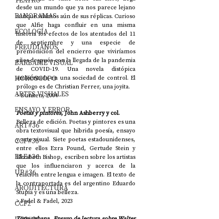
TEATRO
desde un mundo que ya nos parece lejano 
PANORAMAS
aunque vivimos aún de sus réplicas. Curioso 
que Alfie haga confluir en una misma 
ECOLOGÍA
historia los efectos de los atentados del 11 
de septiembre y una especie de 
FREUDIANOS
premonición del encierro que viviríamos 
años después con la llegada de la pandemia 
BARBARIE VISUAL
de COVID-19. Una novela distópica 
HORÓSCOPO
ambientada en una sociedad de control. El 
prólogo es de Christian Ferrer, una joyita.
ARTES VISUALES
> Dunken, 2004
ENSAYO Y ERROR
Poetas y pintores
, John Ashberry y col. 
Belleza de edición. Poetas y pintores es una 
ART#36
obra textovisual que hibrida poesía, ensayo 
y arte visual. Siete poetas estadounidenses, 
CCF#36
entre ellos Ezra Pound, Gertude Stein y 
E&E#36
Elizabeth Bishop, escriben sobre los artistas 
que los influenciaron y acerca de la 
UP#36
relación entre lengua e imagen. El texto de 
la contraportada es del argentino Eduardo 
ARQUITECTURA
Stupía y es una belleza.
> Fadel & Fadel, 2023
CCF2
Zona urbana. Ensayo de lectura sobre Walter 