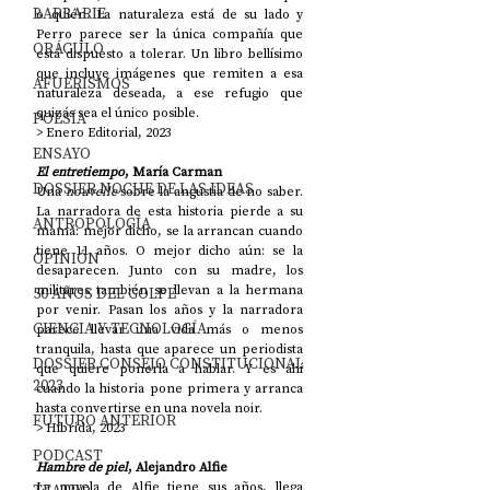
BARBARIE
o quién. La naturaleza está de su lado y 
Perro parece ser la única compañía que 
ORÁCULO
está dispuesto a tolerar. Un libro bellísimo 
que incluye imágenes que remiten a esa 
AFUERISMOS
naturaleza deseada, a ese refugio que 
quizás sea el único posible. 
POESÍA
> Enero Editorial, 2023
ENSAYO
El entretiempo
, María Carman 
DOSSIER NOCHE DE LAS IDEAS
Una 
nouvelle
 sobre la angustia de no saber. 
La narradora de esta historia pierde a su 
ANTROPOLOGÍA
mamá: mejor dicho, se la arrancan cuando 
tiene 11 años. O mejor dicho aún: se la 
OPINIÓN
desaparecen. Junto con su madre, los 
militares también se llevan a la hermana 
50 AÑOS DEL GOLPE
por venir. Pasan los años y la narradora 
CIENCIA Y TECNOLOGÍA
parece llevar una vida más o menos 
tranquila, hasta que aparece un periodista 
DOSSIER CONSEJO CONSTITUCIONAL
que quiere ponerla a hablar. Y es ahí 
2023
cuando la historia pone primera y arranca 
hasta convertirse en una novela noir. 
FUTURO ANTERIOR
> Híbrida, 2023
PODCAST
Hambre de piel
, Alejandro Alfie
La novela de Alfie tiene sus años, llega 