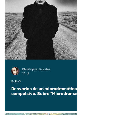
Christopher Rosales
17 jul
ENSAYO
Desvaríos de un microdramático
compulsivo. Sobre "Microdramas".