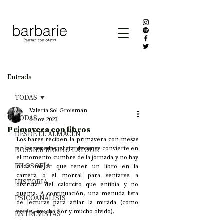
Entrada
TODAS
Valeria Sol Groisman
TODAS
6 nov 2023
Primavera con libros
DESDE EL ALMACÉN
Los bares reciben la primavera con mesas 
en las veredas, el atardecer se convierte en 
DOSSIER BRUNO LATOUR
el momento cumbre de la jornada y no hay 
FILOSOFÍA
nada mejor que tener un libro en la 
cartera o el morral para sentarse a 
HISTORIA
disfrutar del calorcito que entibia y no 
quema. A continuación, una menuda lista 
PSICOANÁLISIS
de lecturas para afilar la mirada (como 
verán, mucha flor y mucho olvido). 
ENTREVISTAS