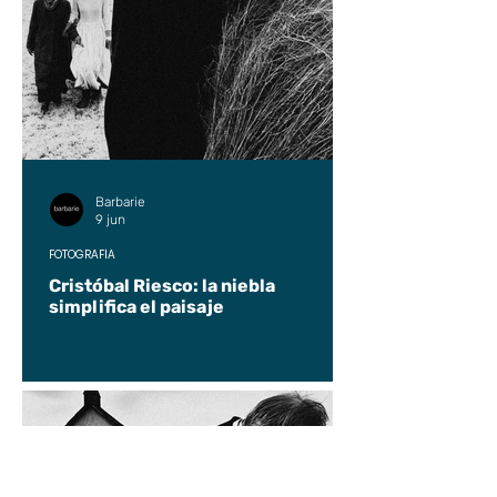
Barbarie
9 jun
FOTOGRAFÍA
Cristóbal Riesco: la niebla
simplifica el paisaje