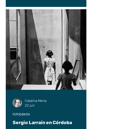
Catalina Mena
22 jun
FOTOGRAFÍA
Sergio Larraín en Córdoba