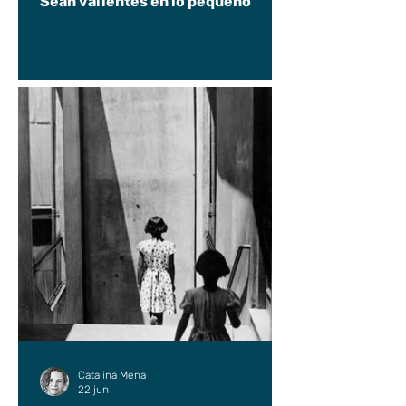
Sean valientes en lo pequeño
Catalina Mena
22 jun