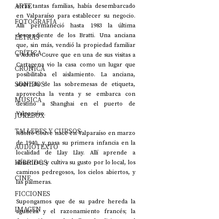
ARTE
otras tantas familias, había desembarcado 
en Valparaíso para establecer su negocio. 
FOTOGRAFÍA
Allí permaneció hasta 1983 la última 
descendiente de los Bratti. Una anciana 
LETRAS
que, sin más, vendió la propiedad familiar 
CRÍTICA
a Adolfo Couve que en una de sus visitas a 
Cartagena vio la casa como un lugar que 
CRÓNICA
posibilitaba el aislamiento. La anciana, 
SONIDOS
aburrida de las sobremesas de etiqueta, 
aprovecha la venta y se embarca con 
MÚSICA
destino a Shanghai en el puerto de 
Valparaíso. 
JUKEBOX
TALLERES Y CURSOS
Adolfo Couve nace en Valparaíso en marzo 
de 1940, y pasa su primera infancia en la 
AUDIOTEXTO
localidad de Llay Llay. Allí aprende a 
HÍBRIDOS
aburrirse, y cultiva su gusto por lo local, los 
caminos pedregosos, los cielos abiertos, y 
CINE
las palmeras. 
FICCIONES
Supongamos que de su padre hereda la 
IMAGEN
agudeza y el razonamiento francés; la 