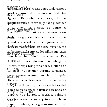
TEATRO
PANORAMAS
En Santiago pasa los días entre los jardines y 
pasillos como alumno interno del San 
ECOLOGÍA
Ignacio. Es, entre sus pares, el más 
FREUDIANOS
pequeño de los internos, y hace y deshace 
a su antojo. La picardía de Couve es 
BARBARIE VISUAL
ignorada por los curas y superiores, y sus 
fechorías son atribuidas a otros niños más 
HORÓSCOPO
grandes y revoltosos. Por primera vez, 
ARTES VISUALES
pasa las noches bajo un techo extraño, y a 
diferencia del resto de los niños que caen 
ENSAYO Y ERROR
con la noche, Adolfo no duerme. Esta 
ART#36
dificultad para dormir, lo obliga a 
interrumpir, a temprana edad, el sueño de 
CCF#36
los otros, y a sostener, durante su adultez, 
largas conversaciones hasta la madrugada. 
E&E#36
Durante la adolescencia, mata las tardes 
UP#36
dibujando. Su padre, al constatar la facilidad 
con que traza líneas y figuras con pasta de 
ARQUITECTURA
zapatos y de dientes, le regala su primera 
CCF2
caja de óleos. A esos primeros dibujos 
experimentales, le seguirán una serie de 