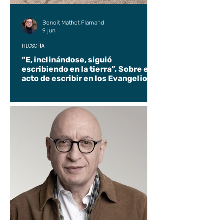
Benoit Mathot Flamand
9 jun
FILOSOFÍA
“E, inclinándose, siguió
escribiendo en la tierra”. Sobre el
acto de escribir en los Evangelios.