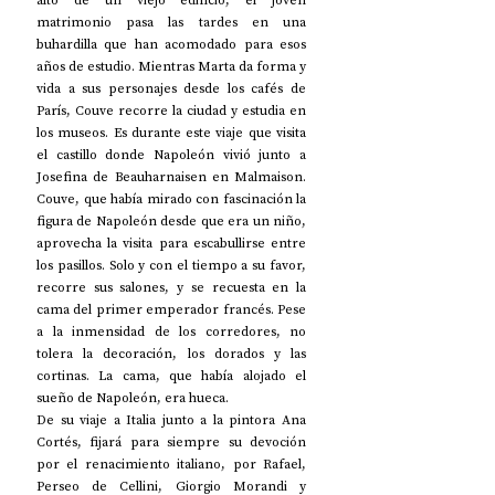
alto de un viejo edificio, el joven 
matrimonio pasa las tardes en una 
buhardilla que han acomodado para esos 
años de estudio. Mientras Marta da forma y 
vida a sus personajes desde los cafés de 
París, Couve recorre la ciudad y estudia en 
los museos. Es durante este viaje que visita 
el castillo donde Napoleón vivió junto a 
Josefina de Beauharnaisen en Malmaison. 
Couve, que había mirado con fascinación la 
figura de Napoleón desde que era un niño, 
aprovecha la visita para escabullirse entre 
los pasillos. Solo y con el tiempo a su favor, 
recorre sus salones, y se recuesta en la 
cama del primer emperador francés. Pese 
a la inmensidad de los corredores, no 
tolera la decoración, los dorados y las 
cortinas. La cama, que había alojado el 
sueño de Napoleón, era hueca. 
De su viaje a Italia junto a la pintora Ana 
Cortés, fijará para siempre su devoción 
por el renacimiento italiano, por Rafael, 
Perseo de Cellini, Giorgio Morandi y 