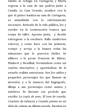
Adolfo se refugia en Cartagena; y Marta 
regresa a la casa de sus padres junto a 
Camila. La Casa Grande, nombre con la 
que el pintor bautiza su casa de Cartagena, 
es amueblada con lo estrictamente 
necesario. Retirado de la vida pública, lee y 
escribe en la construcción trasera que 
ocupa de taller. Apenas pinta,  y decide 
entregarse a la escritura. Ralla cuadernos 
enteros, y como hace con las pinturas, 
rompe y arroja a la basura todas las 
soluciones que le parecen fáciles. Se 
adhiere a la
 prosa francesa de Balzac, 
Flaubert y Stendhal; formándose como un 
realista descriptivo
; y apartándose de la 
escuela realista americana. Son los caídos y 
pequeños personajes los que llaman su 
atención; y a la manera del hagiógrafo, 
dibuja a sus personajes como santos y 
mártires. 
Es durante ese período que 
escribe 
La copia de yeso
, 
El tren de cuerda
, 
Cuarteto de infancia
; y 
Cuando pienso en mi 
falta de cabeza
; su última novela. Escritas en 