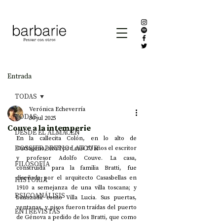
Entrada
TODAS
Verónica Echeverría
TODAS
30 jul 2025
Couve a la intemperie
DESDE EL ALMACÉN
En la callecita Colón, en lo alto de 
DOSSIER BRUNO LATOUR
Cartagena, vivió por casi 20 años el escritor 
y profesor Adolfo Couve. La casa, 
FILOSOFÍA
construida para la familia Bratti, fue 
diseñada por el arquitecto Casasbellas en 
HISTORIA
1910 a semejanza de una villa toscana; y 
PSICOANÁLISIS
bautizada como Villa Lucia. Sus puertas, 
ventanas, y pisos fueron traídas del puerto 
ENTREVISTAS
de Génova a pedido de los Bratti, que como 