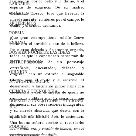
fascinación por lo bello y lo divino, y el 
BARBARIE
espíritu de exigencia. De su madre, 
ORÁCULO
Clemencia Rioseco, tuvo que heredar la 
mirada ausente, el interés por el campo, lo 
AFUERISMOS
oculto, y el sentido del humor. 
POESÍA
¡Qué gran estampa tiene! Adolfo Couve 
ENSAYO
nació con el envidiable don de la belleza. 
De cuerpo delgado y flojamente erguido, 
DOSSIER NOCHE DE LAS IDEAS
todos los que le conocieron conservan de 
ANTROPOLOGÍA
él la impresión de un personaje 
entrañable, encantador, delicado, y 
OPINIÓN
exigente; con un extraño e inagotable 
talento para el chiste y el escarnio. El 
50 AÑOS DEL GOLPE
desenvuelto y fascinante pintor habla con 
CIENCIA Y TECNOLOGÍA
elocuencia, y con el ímpetu de quien no 
conoce la indiferencia. La seguridad que 
DOSSIER CONSEJO CONSTITUCIONAL
demuestra, sus observaciones indulgentes, 
2023
y su mirada abstraída que desvía con la 
FUTURO ANTERIOR
ayuda de una boina o 
kufi
, lo ascienden. 
Una buena señora escribe al recordarlo: 
PODCAST
bello como era, y vestido de blanco; tras el 
esquivo personaje de Adolfo.