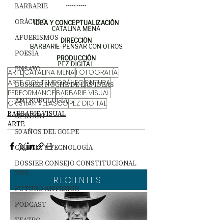
BARBARIE
-----.-----
ORÁCULO
IDEA Y CONCEPTUALIZACIÓN
CATALINA MENA
AFUERISMOS
DIRECCIÓN
BARBARIE-PENSAR CON OTROS
POESÍA
PRODUCCIÓN
PEZ DIGITAL 
ENSAYO
ARTE
CATALINA MENA
FOTOGRAFÍA
ARTE CONTEMPORÁNEO
PINTURA
DOSSIER NOCHE DE LAS IDEAS
PERFORMANCE
BARBARIE VISUAL
ANTROPOLOGÍA
CRISTIÁN VELASCO
PEZ DIGITAL
BARBARIE VISUAL
OPINIÓN
ARTE
50 AÑOS DEL GOLPE
CIENCIA Y TECNOLOGÍA
DOSSIER CONSEJO CONSTITUCIONAL
2023
RECIENTES
FUTURO ANTERIOR
PODCAST