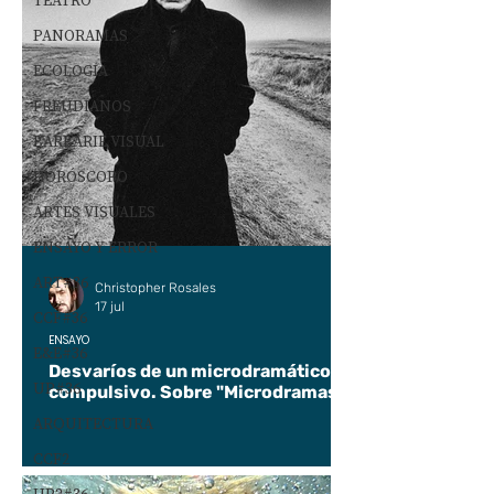
TEATRO
PANORAMAS
ECOLOGÍA
FREUDIANOS
BARBARIE VISUAL
HORÓSCOPO
ARTES VISUALES
ENSAYO Y ERROR
ART#36
Christopher Rosales
17 jul
CCF#36
ENSAYO
E&E#36
Desvaríos de un microdramático
UP#36
compulsivo. Sobre "Microdramas".
ARQUITECTURA
CCF2