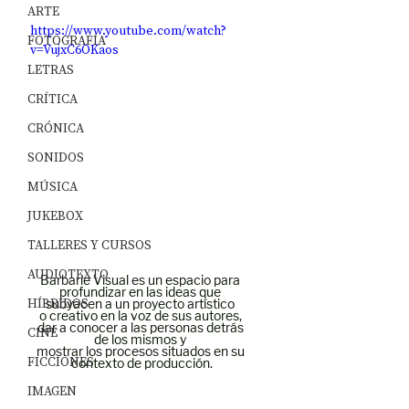
ARTE
https://www.youtube.com/watch?
FOTOGRAFÍA
v=VujxC6OKaos
LETRAS
CRÍTICA
CRÓNICA
SONIDOS
MÚSICA
JUKEBOX
TALLERES Y CURSOS
AUDIOTEXTO
Barbarie Visual es un espacio para 
profundizar en las ideas que 
HÍBRIDOS
subyacen a un proyecto artístico 
o creativo en la voz de sus autores, 
dar a conocer a las personas detrás 
CINE
de los mismos y 
mostrar los procesos situados en su 
FICCIONES
contexto de producción.
IMAGEN