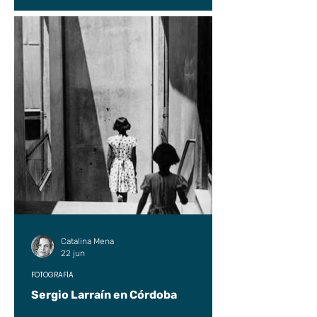
Catalina Mena
22 jun
FOTOGRAFÍA
Sergio Larraín en Córdoba