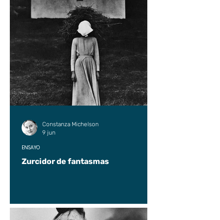
Constanza Michelson
9 jun
ENSAYO
Zurcidor de fantasmas