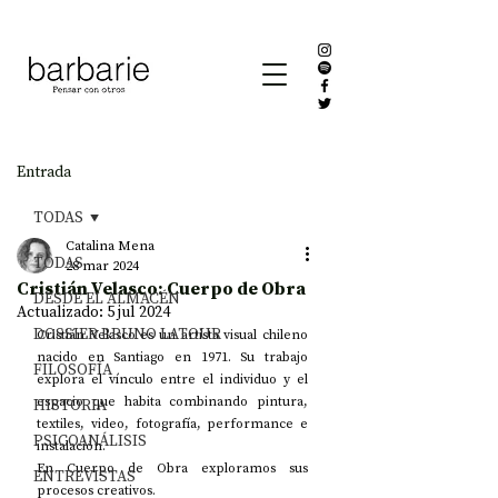
Entrada
TODAS
Catalina Mena
TODAS
28 mar 2024
Cristián Velasco: Cuerpo de Obra
DESDE EL ALMACÉN
Actualizado:
5 jul 2024
DOSSIER BRUNO LATOUR
Cristián Velasco es un artista visual chileno 
nacido en Santiago en 1971. Su trabajo 
FILOSOFÍA
explora el vínculo entre el individuo y el 
espacio que habita combinando pintura, 
HISTORIA
textiles, video, fotografía, performance e 
PSICOANÁLISIS
instalación. 
En Cuerpo de Obra exploramos sus 
ENTREVISTAS
procesos creativos.