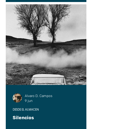
Alvaro D. Campos
9 jun
DESDE EL ALMACÉN
Silencios