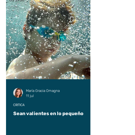
UP2#36
María Gracia Omagna
11 jul
CRÍTICA
Sean valientes en lo pequeño