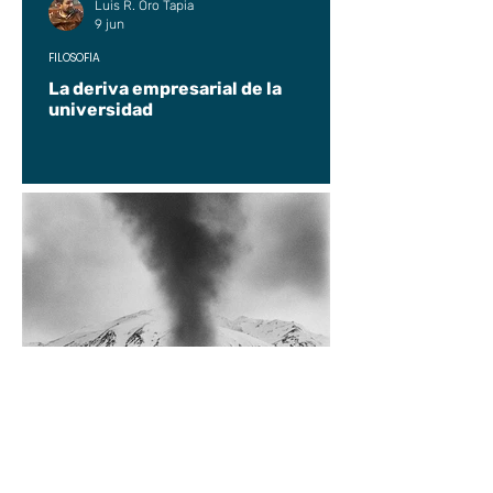
Luis R. Oro Tapia
9 jun
FILOSOFÍA
La deriva empresarial de la
universidad