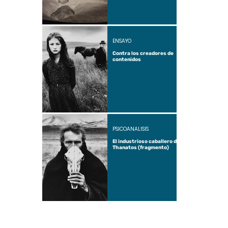
ENSAYO
Contra los creadores de
contenidos
PSICOANÁLISIS
El industrioso caballero de
Thanatos (fragmento)