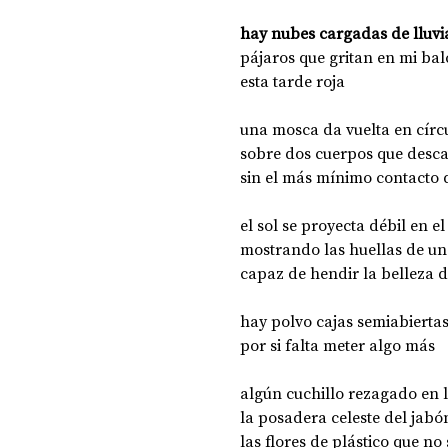
hay nubes cargadas de lluvia
pájaros que gritan en mi bal
DOSSIER NOCHE DE LAS IDEAS
ANTR
esta tarde roja             
una mosca da vuelta en círc
CIENCIA Y TECNOLOGÍA
sobre dos cuerpos que desca
sin el más mínimo contacto 
el sol se proyecta débil en el
mostrando las huellas de una
capaz de hendir la belleza d
hay polvo cajas semiabierta
por si falta meter algo más
algún cuchillo rezagado en 
la posadera celeste del jab
las flores de plástico que no