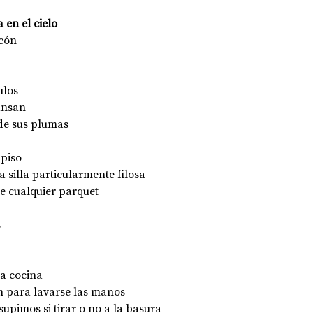
 en el cielo
cón 
OPOLOGÍA
OPINIÓN
50 AÑOS DEL GOLPE
ulos
nsan    
de sus plumas
 piso
 silla particularmente filosa
e cualquier parquet
s
la cocina
ón para lavarse las manos
 supimos si tirar o no a la basura