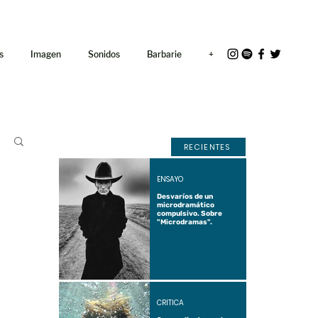
<link rel="icon"
href="/path/to/favicon.ico">
s
Imagen
Sonidos
Barbarie
+
RECIENTES
ENSAYO
Desvaríos de un
microdramático
compulsivo. Sobre
"Microdramas".
CRÍTICA