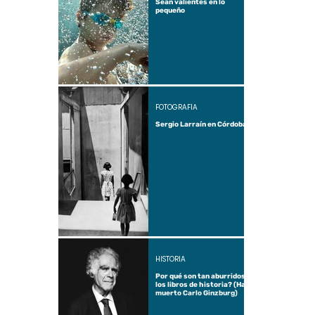
Sean valientes en lo
pequeño
FOTOGRAFÍA
Sergio Larraín en Córdoba
HISTORIA
Por qué son tan aburridos
los libros de historia? (Ha
muerto Carlo Ginzburg)