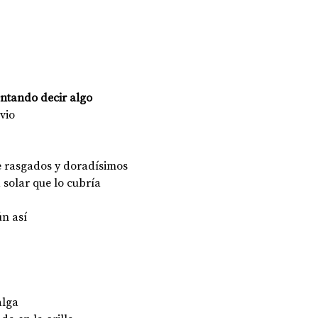
entando decir algo 
uvio
e rasgados y doradísimos
 solar que lo cubría
n así 
alga