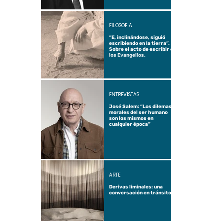
FILOSOFÍA
“E, inclinándose, siguió
escribiendo en la tierra”.
Sobre el acto de escribir en
los Evangelios.
ENTREVISTAS
José Salem: “Los dilemas
morales del ser humano
son los mismos en
cualquier época”
ARTE
Derivas liminales: una
conversación en tránsito