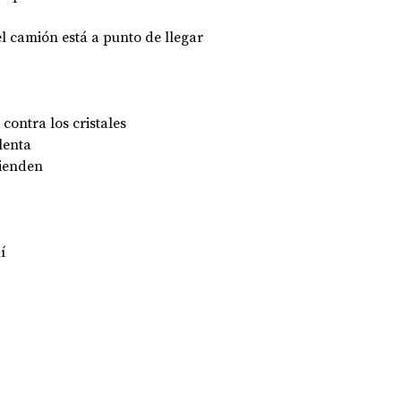
   el camión está a punto de llegar 
contra los cristales 
enta  
ienden 
í