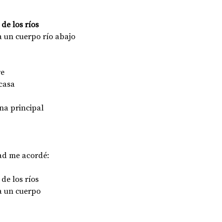
 de los ríos
a un cuerpo río abajo
e 
casa 
ina principal 
ad me acordé:
 de los ríos
a un cuerpo