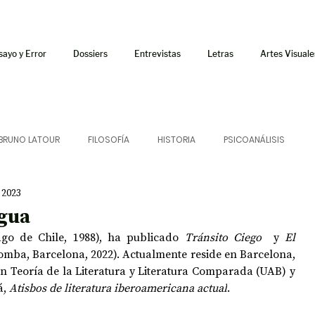
sayo y Error
Dossiers
Entrevistas
Letras
Artes Visuale
BRUNO LATOUR
FILOSOFÍA
HISTORIA
PSICOANÁLISIS
 2023
ÍA
LETRAS
CRÍTICA
CRÓNICA
SONIDOS
agua
go de Chile, 1988), ha publicado 
Tránsito Ciego
  y 
El 
 CURSOS
AUDIOTEXTO
HÍBRIDOS
CINE
FICCIONES
Comba, Barcelona, 2022). Actualmente reside en Barcelona, 
 Teoría de la Literatura y Literatura Comparada (UAB) y 
, 
Atisbos de literatura iberoamericana actual
.
AFUERISMOS
POESÍA
ENSAYO