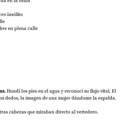
a en la orilla
eo insólito 
lle
re en plena calle
as.
 Hundí los pies en el agua y reconocí su flujo vital. El 
os dedos, la imagen de una mujer dándome la espalda. 
stras cabezas que miraban directo al vertedero. 