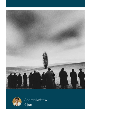
Andrea Kottow
9 jun
ENSAYO
¿Dónde podría estar mejor?