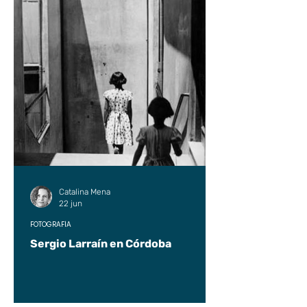
Catalina Mena
22 jun
FOTOGRAFÍA
Sergio Larraín en Córdoba