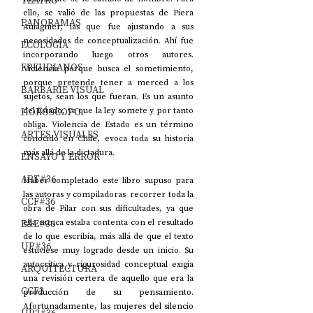
TEATRO
ello, se valió de las propuestas de Piera 
PANORAMAS
Aulagnier, las que fue ajustando a sus 
necesidades de conceptualización. Ahí fue 
ECOLOGÍA
incorporando luego otros autores. 
FREUDIANOS
Violencia porque busca el sometimiento, 
porque pretende tener a merced a los 
BARBARIE VISUAL
sujetos, sean los que fueran. Es un asunto 
HORÓSCOPO
del Estado, ya que la ley somete y por tanto 
obliga. Violencia de Estado es un término 
ARTES VISUALES
conocido en Chile, evoca toda su historia 
más allá de la dictadura.
ENSAYO Y ERROR
ART#36
Haber completado este libro supuso para 
las autoras y compiladoras  recorrer toda la 
CCF#36
obra de Pilar con sus dificultades, ya que 
E&E#36
ella nunca estaba contenta con el resultado 
de lo que escribía, más allá de que el texto 
UP#36
estuviese muy logrado desde un inicio. Su 
autocrítica y rigurosidad conceptual exigía 
ARQUITECTURA
una revisión certera de aquello que era la 
CCF2
producción de su pensamiento. 
Afortunadamente, las mujeres del silencio 