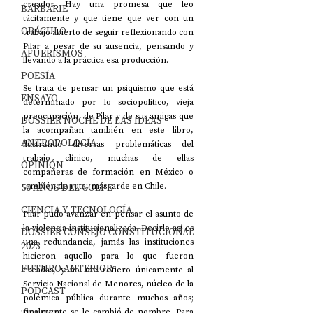
creador. Hay una promesa que leo 
BARBARIE
tácitamente y que tiene que ver con un 
ORÁCULO
trabajo abierto de seguir reflexionando con 
Pilar a pesar de su ausencia, pensando y 
AFUERISMOS
llevando a la práctica esa producción.
POESÍA
Se trata de pensar un psiquismo que está 
ENSAYO
determinado por lo sociopolítico, vieja 
preocupación  de Pilar y de sus amigas que 
DOSSIER NOCHE DE LAS IDEAS
la acompañan también en este libro, 
ANTROPOLOGÍA
ilustrando diversas problemáticas del 
trabajo clínico, muchas de ellas 
OPINIÓN
compañeras de formación en México o 
50 AÑOS DEL GOLPE
también de ruta, más tarde en Chile.
CIENCIA Y TECNOLOGÍA
Pilar pudo avanzar en pensar el asunto de 
la violencia institucionalizada. Decirlo así es 
DOSSIER CONSEJO CONSTITUCIONAL
una redundancia, jamás las instituciones 
2023
hicieron aquello para lo que fueron 
FUTURO ANTERIOR
creadas, y no me refiero únicamente al 
Servicio Nacional de Menores, núcleo de la 
PODCAST
polémica pública durante muchos años; 
finalmente se le cambió de nombre. Para 