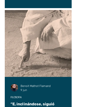
Benoit Mathot Flamand
9 jun
FILOSOFÍA
“E, inclinándose, siguió