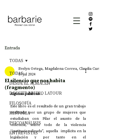
Entrada
TODAS
Evelyn Ortega, Magdalena Correa, Claudia Curimil, Pilar Soza, Romina
TODAS
17 jul 2024
El silencio que nos habita
DESDE EL ALMACÉN
(fragmento)
DOSSIER BRUNO LATOUR
Algunas palabras…
FILOSOFÍA
Este libro es el resultado de un gran trabajo 
HISTORIA
realizado por un grupo de mujeres que 
estudiaban con Pilar el asunto de la 
PSICOANÁLISIS
violencia, sobre todo de la violencia 
“institucionalizada”, aquella  implícita en la 
ENTREVISTAS
legislación y por tanto en el 