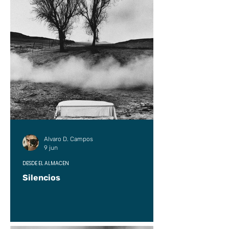
Alvaro D. Campos
9 jun
DESDE EL ALMACÉN
Silencios