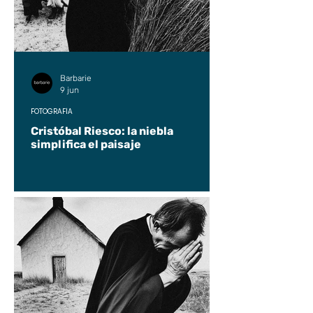
Barbarie
9 jun
FOTOGRAFÍA
Cristóbal Riesco: la niebla
simplifica el paisaje