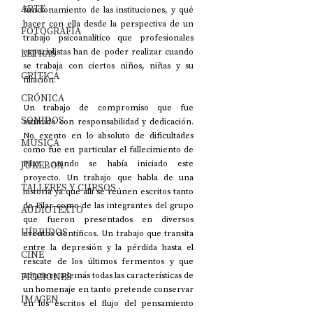
ARTE
funcionamiento de las instituciones, y qué 
hacer con ella desde la perspectiva de un 
FOTOGRAFÍA
trabajo psicoanalítico que profesionales 
LETRAS
especialistas han de poder realizar cuando 
se trabaja con ciertos niños, niñas y su 
CRÍTICA
filiación. 
CRÓNICA
Un trabajo de compromiso que fue 
SONIDOS
asumido con responsabilidad y dedicación. 
No exento en lo absoluto de dificultades 
MÚSICA
como fue en particular el fallecimiento de 
JUKEBOX
Pilar cuando se había iniciado este 
proyecto. Un trabajo que habla de una 
TALLERES Y CURSOS
historia ya que allí se reúnen escritos tanto 
de Pilar como de las integrantes del grupo 
AUDIOTEXTO
que fueron presentados en diversos 
HÍBRIDOS
eventos científicos. Un trabajo que transita 
entre la depresión y la pérdida hasta el 
CINE
rescate de los últimos fermentos y que 
FICCIONES
adquiere además todas las características de 
un homenaje en tanto pretende conservar 
IMAGEN
en los escritos el flujo del pensamiento 