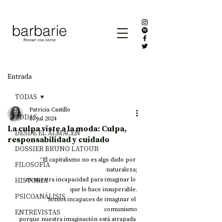
Entrada
TODAS
Patricia Castillo
TODAS
17 jul 2024
La culpa viste a la moda: Culpa,
DESDE EL ALMACÉN
responsabilidad y cuidado
DOSSIER BRUNO LATOUR
“El capitalismo no es algo dado por 
FILOSOFÍA
naturaleza;
HISTORIA
es nuestra incapacidad para imaginar lo 
que lo hace insuperable.
PSICOANÁLISIS
Somos incapaces de imaginar el 
comunismo
ENTREVISTAS
porque nuestra imaginación está atrapada 