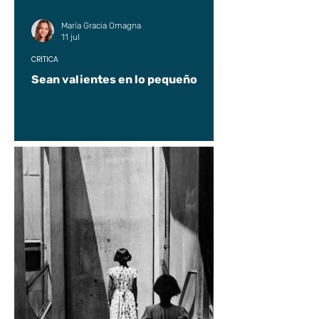
María Gracia Omagna
11 jul
CRÍTICA
Sean valientes en lo pequeño