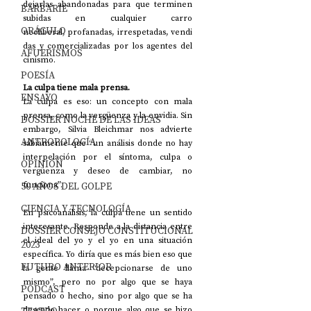
dejarlas abandonadas para que terminen 
BARBARIE
subidas en cualquier carro 
ORÁCULO
neoliberal, profanadas, irrespetadas, vendi
das y comercializadas por los agentes del 
AFUERISMOS
cinismo.
POESÍA
La culpa tiene mala prensa.
ENSAYO
La culpa es eso: un concepto con mala 
prensa, como la vergüenza y la envidia. Sin 
DOSSIER NOCHE DE LAS IDEAS
embargo, Silvia Bleichmar nos advierte 
ANTROPOLOGÍA
sabiamente que “un análisis donde no hay 
interpelación por el síntoma, culpa o 
OPINIÓN
vergüenza y deseo de cambiar, no 
50 AÑOS DEL GOLPE
funciona”.
CIENCIA Y TECNOLOGÍA
En psicoanálisis, la culpa tiene un sentido 
interesante. Responde a la distancia entre 
DOSSIER CONSEJO CONSTITUCIONAL
el ideal del yo y el yo en una situación 
2023
específica. Yo diría que es más bien eso que 
FUTURO ANTERIOR
la gente llama “decepcionarse de uno 
mismo”, pero no por algo que se haya 
PODCAST
pensado o hecho, sino por algo que se ha 
deseado hacer o porque algo que se hizo 