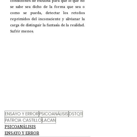
condiciones de escucha para que lo que no 
se sabe sea dicho de la forma que sea o 
como se pueda, detectar los retoños 
reprimidos del inconsciente y alivianar la 
carga de distinguir la fantasía de la realidad. 
Sufrir menos.
ENSAYO Y ERROR
PSICOANÁLISIS
DSTQ11
PATRCIA CASTILLO
LACAN
PSICOANÁLISIS
ENSAYO Y ERROR