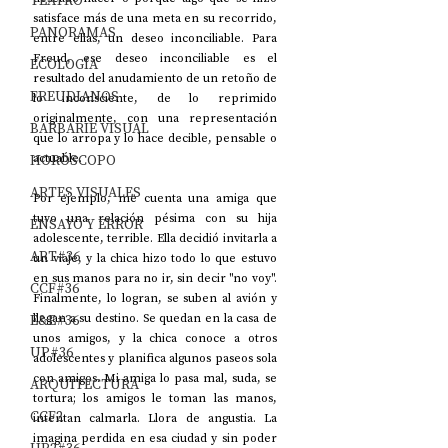
TEATRO
satisface más de una meta en su recorrido, 
PANORAMAS
entre ellas, un deseo inconciliable. Para 
Freud, ese deseo inconciliable es el 
ECOLOGÍA
resultado del anudamiento de un retoño de 
FREUDIANOS
lo inconsciente, de lo reprimido 
originalmente, con una representación 
BARBARIE VISUAL
que lo arropa y lo hace decible, pensable o 
HORÓSCOPO
actuable.
ARTES VISUALES
Por ejemplo, me cuenta una amiga que 
tuvo una relación pésima con su hija 
ENSAYO Y ERROR
adolescente, terrible. Ella decidió invitarla a 
ART#36
un viaje, y la chica hizo todo lo que estuvo 
en sus manos para no ir, sin decir "no voy". 
CCF#36
Finalmente, lo logran, se suben al avión y 
E&E#36
llegan a su destino. Se quedan en la casa de 
unos amigos, y la chica conoce a otros 
UP#36
adolescentes y planifica algunos paseos sola 
con amigos. Mi amiga lo pasa mal, suda, se 
ARQUITECTURA
tortura; los amigos le toman las manos, 
CCF2
intentan calmarla. Llora de angustia. La 
imagina perdida en esa ciudad y sin poder 