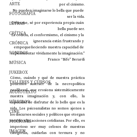
ARTE
por el cinismo.
No pueden imaginarse lo bella que puede 
FOTOGRAFÍA
ser la vida.
LETRAS
Créanme, sé por experiencia propia cuán 
bella puede ser.
CRÍTICA
La codicia, el conformismo, el cinismo y la 
ignorancia están frustrando y 
CRÓNICA
empequeñeciendo nuestra capacidad de 
SONIDOS
experimentar vívidamente la imaginación.”
Franco “Bifo” Berardi
MÚSICA
JUKEBOX
Cómo, cuándo y qué de nuestra práctica 
TALLERES Y CURSOS
podemos sustraer de la necropolítica 
neoliberal, que erosiona sistemáticamente 
AUDIOTEXTO
nuestra imaginación y, con ello, la 
HÍBRIDOS
capacidad de disfrutar de lo bello que es la 
vida. Los psicoanalistas no somos ajenos a 
CINE
los discursos sociales y políticos que otorgan 
FICCIONES
sentido a las acciones cotidianas. Por ello, es 
imperioso ser muy celosos de nuestras 
IMAGEN
categorías, cuidarlas con ternura y no 