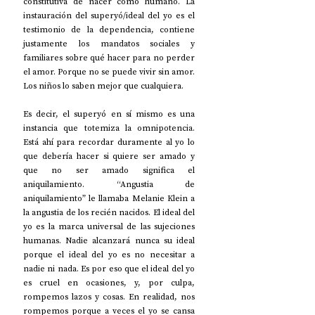
constitutiva de nacer como humano. La 
instauración del superyó/ideal del yo es el 
testimonio de la dependencia, contiene 
justamente los mandatos sociales y 
familiares sobre qué hacer para no perder 
el amor. Porque no se puede vivir sin amor. 
Los niños lo saben mejor que cualquiera.
Es decir, el superyó en sí mismo es una 
instancia que totemiza la omnipotencia. 
Está ahí para recordar duramente al yo lo 
que debería hacer si quiere ser amado y 
que no ser amado significa el 
aniquilamiento. “Angustia de 
aniquilamiento” le llamaba Melanie Klein a 
la angustia de los recién nacidos. El ideal del 
yo es la marca universal de las sujeciones 
humanas. Nadie alcanzará nunca su ideal 
porque el ideal del yo es no necesitar a 
nadie ni nada. Es por eso que el ideal del yo 
es cruel en ocasiones, y, por culpa, 
rompemos lazos y cosas. En realidad, nos 
rompemos porque a veces el yo se cansa 