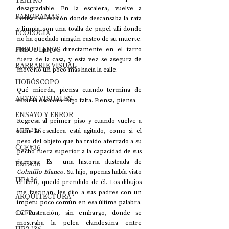
TEATRO
desagradable. En la escalera, vuelve a 
PANORAMAS
revisar el escalón donde descansaba la rata 
y limpia con una toalla de papel allí donde 
ECOLOGÍA
no ha quedado ningún rastro de su muerte. 
FREUDIANOS
Bota el papel directamente en el tarro 
fuera de la casa, y esta vez se asegura de 
BARBARIE VISUAL
moverlo un poco más hacia la calle.
HORÓSCOPO
Qué mierda, piensa cuando termina de 
ARTES VISUALES
subir la escalera. Algo falta. Piensa, piensa.
ENSAYO Y ERROR
Regresa al primer piso y cuando vuelve a 
ART#36
subir la escalera está agitado, como si el 
peso del objeto que ha traído aferrado a su 
CCF#36
pecho fuera superior a la capacidad de sus 
fuerzas. Es  una historia ilustrada de 
E&E#36
Colmillo Blanco. 
Su hijo, apenas había visto 
UP#36
el libro, quedó prendido de él. Los dibujos 
me fascinan, les dijo a sus padres con un 
ARQUITECTURA
ímpetu poco común en esa última palabra. 
CCF2
La ilustración, sin embargo, donde se 
mostraba la pelea clandestina entre 