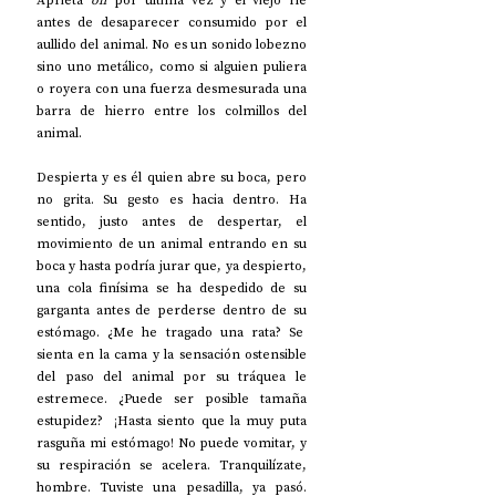
Aprieta 
off
 por última vez y el viejo ríe 
antes de desaparecer consumido por el 
aullido del animal. No es un sonido lobezno 
sino uno metálico, como si alguien puliera 
o royera con una fuerza desmesurada una 
barra de hierro entre los colmillos del 
animal.
Despierta y es él quien abre su boca, pero 
no grita. Su gesto es hacia dentro. Ha 
sentido, justo antes de despertar, el 
movimiento de un animal entrando en su 
boca y hasta podría jurar que, ya despierto, 
una cola finísima se ha despedido de su 
garganta antes de perderse dentro de su 
estómago. ¿Me he tragado una rata? Se  
sienta en la cama y la sensación ostensible 
del paso del animal por su tráquea le 
estremece. ¿Puede ser posible tamaña 
estupidez?  ¡Hasta siento que la muy puta 
rasguña mi estómago! No puede vomitar, y 
su respiración se acelera. Tranquilízate, 
hombre. Tuviste una pesadilla, ya pasó. 