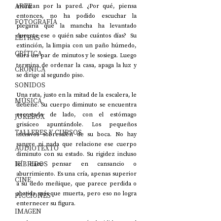
ARTE
avanzan por la pared. ¿Por qué, piensa 
entonces, no ha podido escuchar la 
FOTOGRAFÍA
plegaria que la mancha ha levantado 
durante ese o quién sabe cuántos días?  Su 
LETRAS
extinción, la limpia con un paño húmedo, 
CRÍTICA
dura un par de minutos y le sosiega. Luego 
termina de ordenar la casa, apaga la luz y 
CRÓNICA
se dirige al segundo piso.
SONIDOS
Una rata, justo en la mitad de la escalera, le 
MÚSICA
detiene. Su cuerpo diminuto se encuentra 
recostado de lado, con el estómago 
JUKEBOX
grisáceo apuntándole. Los pequeños 
TALLERES Y CURSOS
incisivos sobresalen de su boca. No hay 
sangre ni nada que relacione ese cuerpo 
AUDIOTEXTO
diminuto con su estado. Su rigidez incluso 
HÍBRIDOS
le hace pensar en cansancio o 
aburrimiento. Es una cría, apenas superior 
CINE
a su dedo meñique, que parece perdida o 
abatida más que muerta, pero eso no logra 
FICCIONES
enternecer su figura. 
IMAGEN