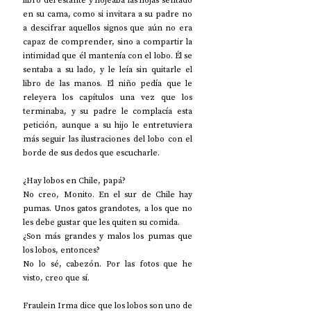
libro del estante y hojeaba las hojas sentado 
en su cama, como si invitara a su padre no 
a descifrar aquellos signos que aún no era 
capaz de comprender, sino a compartir la 
intimidad que él mantenía con el lobo. Él se 
sentaba a su lado, y le leía sin quitarle el 
libro de las manos. El niño pedía que le 
releyera los capítulos una vez que los 
terminaba, y su padre le complacía esta 
petición, aunque a su hijo le entretuviera 
más seguir las ilustraciones del lobo con el 
borde de sus dedos que escucharle.
¿Hay lobos en Chile, papá?
No creo, Monito. En el sur de Chile hay 
pumas. Unos gatos grandotes, a los que no 
les debe gustar que les quiten su comida.
¿Son más grandes y malos los pumas que 
los lobos, entonces?
No lo sé, cabezón. Por las fotos que he 
visto, creo que sí.
Fraulein Irma dice que los lobos son uno de 