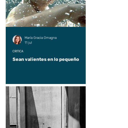
María Gracia Omagna
11 jul
CRÍTICA
Sean valientes en lo pequeño