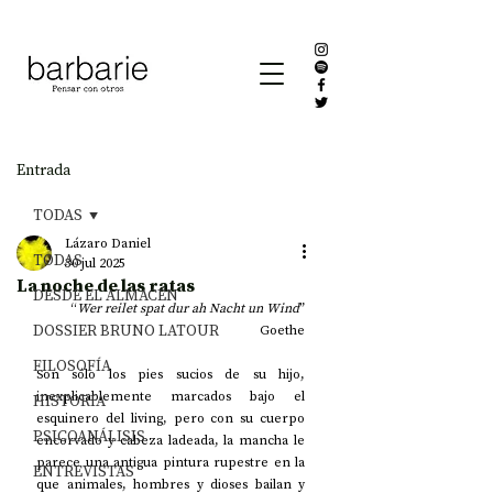
Entrada
TODAS
Lázaro Daniel
TODAS
30 jul 2025
La noche de las ratas
DESDE EL ALMACÉN
“
Wer reilet spat dur ah Nacht un Wind
”
DOSSIER BRUNO LATOUR
Goethe
FILOSOFÍA
Son sólo los pies sucios de su hijo, 
inexplicablemente marcados bajo el 
HISTORIA
esquinero del living, pero con su cuerpo 
PSICOANÁLISIS
encorvado y cabeza ladeada, la mancha le 
parece una antigua pintura rupestre en la 
ENTREVISTAS
que animales, hombres y dioses bailan y 