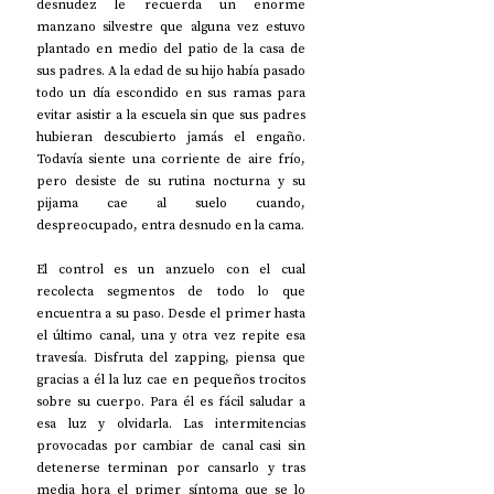
desnudez le recuerda un enorme 
manzano silvestre que alguna vez estuvo 
plantado en medio del patio de la casa de 
sus padres. A la edad de su hijo había pasado 
todo un día escondido en sus ramas para 
evitar asistir a la escuela sin que sus padres 
hubieran descubierto jamás el engaño. 
Todavía siente una corriente de aire frío, 
pero desiste de su rutina nocturna y su 
pijama cae al suelo cuando, 
despreocupado, entra desnudo en la cama.
El control es un anzuelo con el cual 
recolecta segmentos de todo lo que 
encuentra a su paso. Desde el primer hasta 
el último canal, una y otra vez repite esa 
travesía. Disfruta del zapping, piensa que 
gracias a él la luz cae en pequeños trocitos 
sobre su cuerpo. Para él es fácil saludar a 
esa luz y olvidarla. Las intermitencias 
provocadas por cambiar de canal casi sin 
detenerse terminan por cansarlo y tras 
media hora el primer síntoma que se lo 