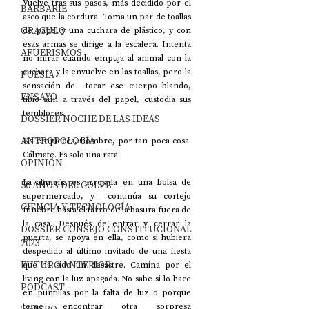
Vuelve tras sus pasos, más decidido por el 
BARBARIE
asco que la cordura. Toma un par de toallas 
ORÁCULO
de papel y una cuchara de plástico, y con 
esas armas se dirige a la escalera. Intenta 
AFUERISMOS
no mirar cuando empuja al animal con la 
cuchara y la envuelve en las toallas, pero la 
POESÍA
sensación de  tocar ese cuerpo blando, 
ENSAYO
tibio aún a través del papel, custodia sus 
temblores.
DOSSIER NOCHE DE LAS IDEAS
ANTROPOLOGÍA
No empieces, hombre, por tan poca cosa. 
Cálmate. Es solo una rata.
OPINIÓN
La alimaña es arrojada en una bolsa de 
50 AÑOS DEL GOLPE
supermercado, y  continúa su cortejo 
CIENCIA Y TECNOLOGÍA
fúnebre hasta el tarro de la basura fuera de 
la casa. Después de entrar y cerrar la 
DOSSIER CONSEJO CONSTITUCIONAL
puerta, se apoya en ella, como si hubiera 
2023
despedido al último invitado de una fiesta 
FUTURO ANTERIOR
que ha sido un desastre. Camina por el 
living con la luz apagada. No sabe si lo hace 
PODCAST
en puntillas por la falta de luz o porque 
teme encontrar otra sorpresa 