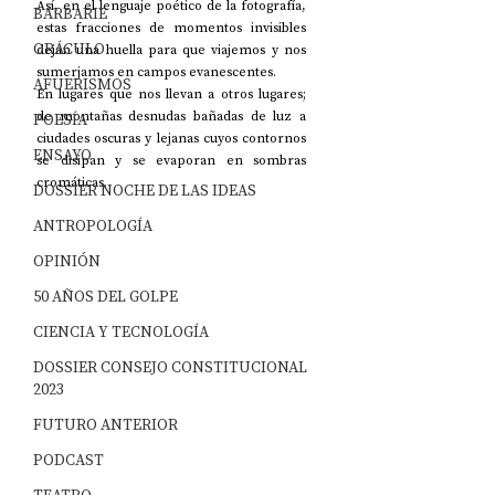
Así, en el lenguaje poético de la fotografía, 
BARBARIE
estas fracciones de momentos invisibles 
ORÁCULO
dejan una huella para que viajemos y nos 
sumerjamos en campos evanescentes.
AFUERISMOS
En lugares que nos llevan a otros lugares; 
de montañas desnudas bañadas de luz a 
POESÍA
ciudades oscuras y lejanas cuyos contornos 
ENSAYO
se disipan y se evaporan en sombras 
cromáticas.
DOSSIER NOCHE DE LAS IDEAS
ANTROPOLOGÍA
OPINIÓN
50 AÑOS DEL GOLPE
CIENCIA Y TECNOLOGÍA
DOSSIER CONSEJO CONSTITUCIONAL
2023
FUTURO ANTERIOR
PODCAST