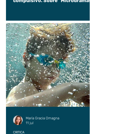
compulsivo. Sobre "Microdramas".
María Gracia Omagna
11 jul
CRÍTICA