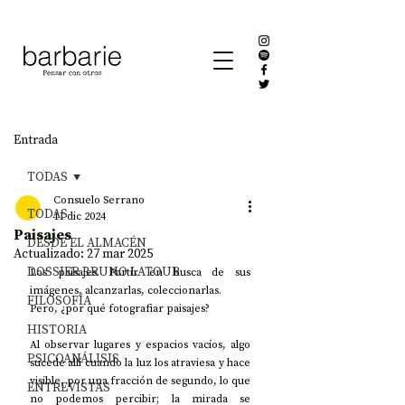
Entrada
TODAS
Consuelo Serrano
TODAS
11 dic 2024
Paisajes
DESDE EL ALMACÉN
Actualizado:
27 mar 2025
DOSSIER BRUNO LATOUR
Los paisajes. Partir en busca de sus 
imágenes, alcanzarlas, coleccionarlas.
FILOSOFÍA
Pero, ¿por qué fotografiar paisajes?
HISTORIA
Al observar lugares y espacios vacíos, algo 
PSICOANÁLISIS
sucede allí cuando la luz los atraviesa y hace 
visible, por una fracción de segundo, lo que 
ENTREVISTAS
no podemos percibir; la mirada se 