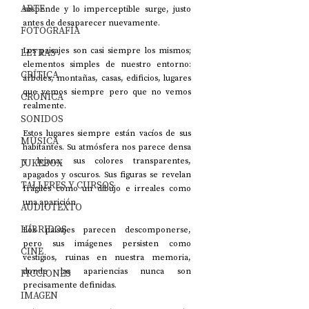
ARTE
suspende y lo imperceptible surge, justo 
antes de desaparecer nuevamente.
FOTOGRAFÍA
Los paisajes son casi siempre los mismos; 
LETRAS
elementos simples de nuestro entorno: 
CRÍTICA
árboles, montañas, casas, edificios, lugares 
que vemos siempre pero que no vemos 
CRÓNICA
realmente.
SONIDOS
Estos lugares siempre están vacíos de sus 
MÚSICA
habitantes. Su atmósfera nos parece densa 
y lejana, sus colores transparentes, 
JUKEBOX
apagados y oscuros. Sus figuras se revelan 
TALLERES Y CURSOS
frágiles como un dibujo e irreales como 
una aparición.
AUDIOTEXTO
HÍBRIDOS
Los paisajes parecen descomponerse, 
pero sus imágenes persisten como 
CINE
vestigios, ruinas en nuestra memoria, 
donde las apariencias nunca son 
FICCIONES
precisamente definidas.
IMAGEN